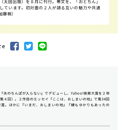
（太田出版）を８月に刊行。帯文を、「おとちん」
しています。初対面の２人が語る互いの魅力や共通
：加藤梢）
re
『夫のちんぽが入らない』でデビューし、Yahoo!検索大賞を２年
第４回）。２作目のエッセイ『ここは、おしまいの地』で第34回
受賞。ほかに『いまだ、おしまいの地』『縁もゆかりもあったの