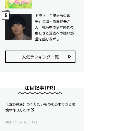
ドラマ「手塚治虫の戦
争」主演・高良健吾さ
ん 戦時中の少年時代の
厳しさと漫画への強い熱
量を感じながら
人気ランキング⼀覧
注目記事[PR]
【西野亮廣】つくりたいものを追求できる環
境の作り方とは
PR(FINCHI on GOETHE)