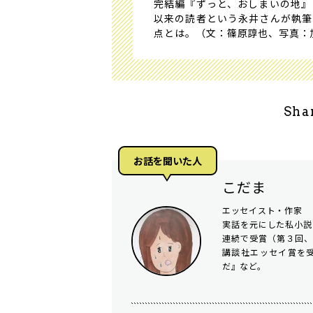
完結編『ずっと、おしまいの地』
以来の読者という永井さんが執筆
点とは――。（文：篠原諄也、写真
Sha
お話を聞いた⼈
こだま
エッセイスト・作家
実話を元にした私小説
連続で受賞（第３回、
講談社エッセイ賞を
だ』など。