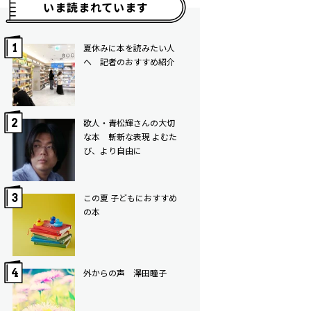
いま読まれています
夏休みに本を読みたい人
へ 記者のおすすめ紹介
歌人・青松輝さんの大切
な本 斬新な表現 よむた
び、より自由に
この夏 子どもにおすすめ
の本
外からの声 澤田瞳子