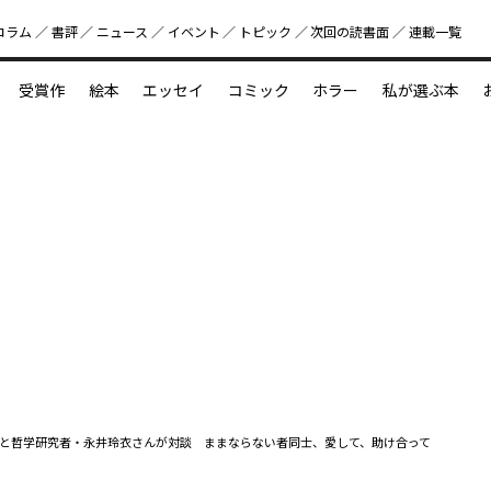
コラム
書評
ニュース
イベント
トピック
次回の読書⾯
連載一覧
好書好日
受賞作
絵本
エッセイ
コミック
ホラー
私が選ぶ本
？
えほん新定番
今めぐりたい児童文学の世界
図鑑の中の小宇宙
と哲学研究者・永井玲衣さんが対談 ままならない者同士、愛して、助け合って