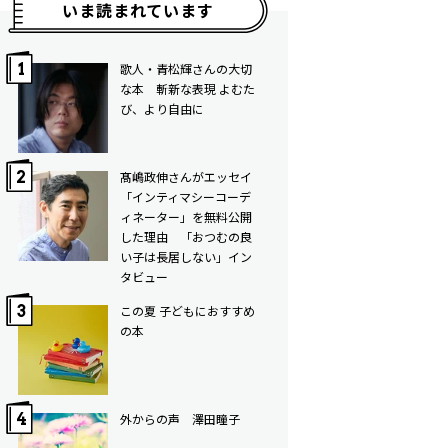
いま読まれています
歌人・青松輝さんの大切
な本 斬新な表現 よむた
び、より自由に
髙嶋政伸さんがエッセイ
「インティマシーコーデ
ィネーター」を無料公開
した理由 「おつむの良
い子は長居しない」イン
タビュー
この夏 子どもにおすすめ
の本
外からの声 澤田瞳子