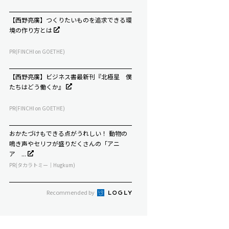
【西野亮廣】つくりたいものを追求できる環
境の作り方とは
PR(FINCHI on GOETHE)
【西野亮廣】ビジネス書最新刊『北極星 僕
たちはどう働くか』
PR(FINCHI on GOETHE)
おかたづけもできる点がうれしい！ 動物の
鳴き声やセリフが盛りだくさんの「アニ
ア ...
PR(タカラトミー｜Hugkum)
Recommended by