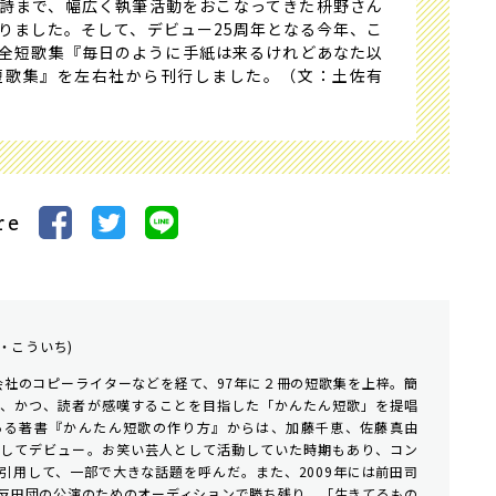
詩まで、幅広く執筆活動をおこなってきた枡野さん
りました。そして、デビュー25周年となる今年、こ
全短歌集『毎日のように手紙は来るけれどあなた以
短歌集』を左右社から刊行しました。（文：土佐有
re
・こういち)
告会社のコピーライターなどを経て、97年に２冊の短歌集を上梓。簡
ち、かつ、読者が感嘆することを目指した「かんたん短歌」を提唱
ある著書『かんたん短歌の作り方』からは、加藤千恵、佐藤真由
としてデビュー。お笑い芸人として活動していた時期もあり、コン
引用して、一部で大きな話題を呼んだ。また、2009年には前田司
反田団の公演のためのオーディションで勝ち残り、「生きてるもの