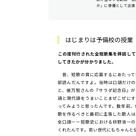
か」に俳優として出演
はじまりは予備校の授業
――この度刊行された全短歌集を拝読
してきたかが分かりました。
昔、短歌の賞に応募するにあたって傾
部読んだんですよ。当時は口語だけの
と、俵万智さんの『サラダ記念日』が
語と現代語をうまいことまぜこぜにす
ってみようと思ったんです。数年前、
歌を作るべきと最初に主張した歌人は
全口語ーー短歌史における枡野浩一の
くれたんです。若い世代にもちゃんと