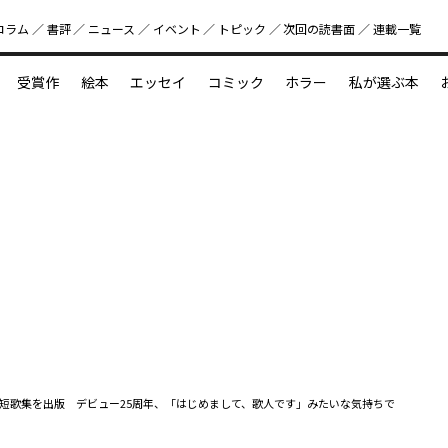
コラム
書評
ニュース
イベント
トピック
次回の読書⾯
連載一覧
好書好日
受賞作
絵本
エッセイ
コミック
ホラー
私が選ぶ本
？
えほん新定番
今めぐりたい児童文学の世界
図鑑の中の小宇宙
短歌集を出版 デビュー25周年、「はじめまして、歌人です」みたいな気持ちで