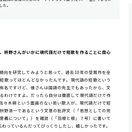
した。
して、枡野さんがいかに現代語だけで短歌を作ることに腐心
向を研究してみようと思って、過去10年の受賞作を全
短歌ってほとんどなかったんです。現代語の短歌という
有名ですけど、俵さんは国語の先生でもあったから、文
るわけですよ。だったら自分は徹底して現代語だけで作
佐々木朔という面識のない若い歌人が、現代語だけで短
枡野浩一であるという文意の批評文（「思想としての完
意義について」）を雑誌（「羽根と根」７号）に書いて
伝わっているんだってびっくりしたし、嬉しかったです。