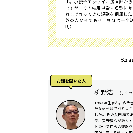
す。小説やエッセイ、漫画評から
ですが、その軸足は常に短歌にあ
れまで作ってきた短歌を網羅した
外の人からである 枡野浩一全
明）
Sha
お話を聞いた⼈
枡野浩一
(ますの
1968年生まれ。広
単な現代語で成り立
した。その入門編で
美、天野慶らが歌人
トの中で自らの短歌を
郎が主宰する劇団・五