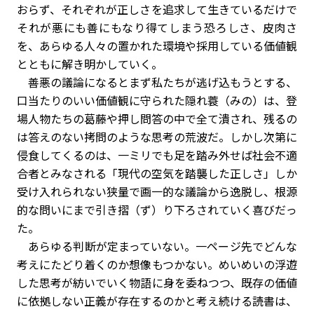
おらず、それぞれが正しさを追求して生きているだけで
それが悪にも善にもなり得てしまう恐ろしさ、皮肉さ
を、あらゆる人々の置かれた環境や採用している価値観
とともに解き明かしていく。
善悪の議論になるとまず私たちが逃げ込もうとする、
口当たりのいい価値観に守られた隠れ蓑（みの）は、登
場人物たちの葛藤や押し問答の中で全て潰され、残るの
は答えのない拷問のような思考の荒波だ。しかし次第に
侵食してくるのは、一ミリでも足を踏み外せば社会不適
合者とみなされる「現代の空気を踏襲した正しさ」しか
受け入れられない狭量で画一的な議論から逸脱し、根源
的な問いにまで引き摺（ず）り下ろされていく喜びだっ
た。
あらゆる判断が定まっていない。一ページ先でどんな
考えにたどり着くのか想像もつかない。めいめいの浮遊
した思考が紡いでいく物語に身を委ねつつ、既存の価値
に依拠しない正義が存在するのかと考え続ける読書は、