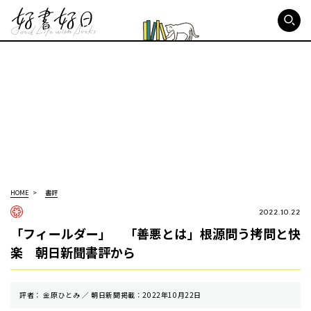
好書好日
HOME
書評
2022.10.22
「フィールダー」 「善悪とは」根源問う拷問と快
楽 朝日新聞書評から
評者： 金原ひとみ ／ 朝⽇新聞掲載：2022年10月22日