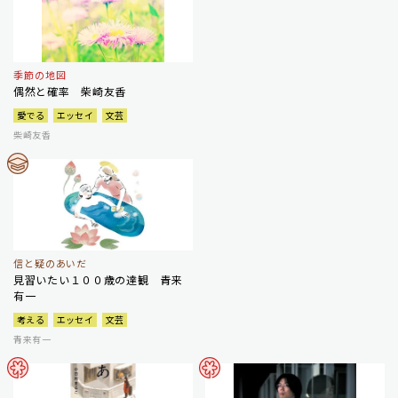
季節の地図
偶然と確率 柴崎友香
愛でる
エッセイ
文芸
柴崎友香
信と疑のあいだ
見習いたい１００歳の達観 青来
有一
考える
エッセイ
文芸
青来有一