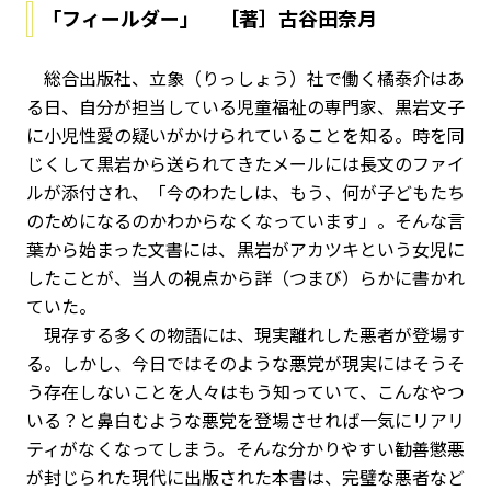
「フィールダー」 ［著］古谷田奈月
総合出版社、立象（りっしょう）社で働く橘泰介はあ
る日、自分が担当している児童福祉の専門家、黒岩文子
に小児性愛の疑いがかけられていることを知る。時を同
じくして黒岩から送られてきたメールには長文のファイ
ルが添付され、「今のわたしは、もう、何が子どもたち
のためになるのかわからなくなっています」。そんな言
葉から始まった文書には、黒岩がアカツキという女児に
したことが、当人の視点から詳（つまび）らかに書かれ
ていた。
現存する多くの物語には、現実離れした悪者が登場す
る。しかし、今日ではそのような悪党が現実にはそうそ
う存在しないことを人々はもう知っていて、こんなやつ
いる？と鼻白むような悪党を登場させれば一気にリアリ
ティがなくなってしまう。そんな分かりやすい勧善懲悪
が封じられた現代に出版された本書は、完璧な悪者など