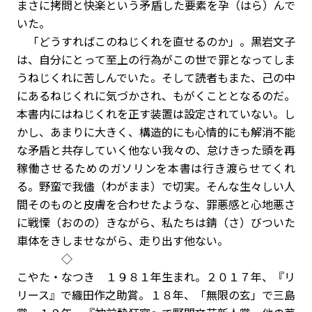
まさに拷問と快楽という矛盾した要素を孕（はら）んで
いた。
「どうすればこのねじくれを直せるのか」。黒岩文子
は、自分にとって至上の行為がこの世で罪となってしま
うねじくれに苦しんでいた。そして読者もまた、己の中
にあるねじくれに気づかされ、もがくこととなるのだ。
本書内にはねじくれを正す装置は設定されていない。し
かし、あまりに大きく、構造的にも心情的にも解消不能
な矛盾と共存していく他ない我々の、怠けきった頭を再
稼働させるためのガソリンを本書は行き渡らせてくれ
る。野蛮で我儘（わがまま）で切実。そんな生々しい人
間そのものと皮膚を合わせたような、罪悪感と心地悪さ
に戦慄（おのの）きながら、私たちは錆（さ）びついた
車体をきしませながら、走り出す他ない。
◇
こやた・なつき １９８１年生まれ。２０１７年、『リ
リース』で織田作之助賞。１８年、「無限の玄」で三島