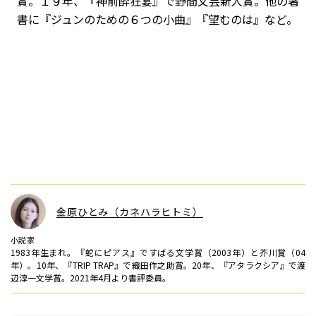
賞。１９年、『神前酔狂宴』で野間文芸新人賞。他の著
書に『ジュンのための６つの小曲』『望むのは』など。
金原ひとみ（カネハラヒトミ）
小説家
1983年生まれ。『蛇にピアス』ですばる文学賞（2003年）と芥川賞（04
年）。10年、『TRIP TRAP』で織田作之助賞。20年、『アタラクシア』で渡
辺淳一文学賞。2021年4月より書評委員。