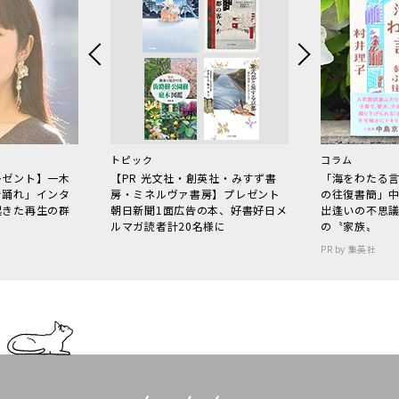
トピック
コラム
レゼント】一木
【PR 光文社・創英社・みすず書
「海をわたる
で踊れ」インタ
房・ミネルヴァ書房】プレゼント
の往復書簡」
起きた再生の群
朝日新聞1面広告の本、好書好日メ
出逢いの不思
ルマガ読者計20名様に
の〝家族〟
PR by 集英社