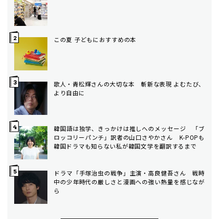
この夏 子どもにおすすめの本
歌人・青松輝さんの大切な本 斬新な表現 よむたび、
より自由に
韓国語は独学、きっかけは推しへのメッセージ 「ブ
ロッコリーパンチ」訳者の山口さやかさん K-POPも
韓国ドラマも知らない私が韓国文学を翻訳するまで
ドラマ「手塚治虫の戦争」主演・高良健吾さん 戦時
中の少年時代の厳しさと漫画への強い熱量を感じなが
ら