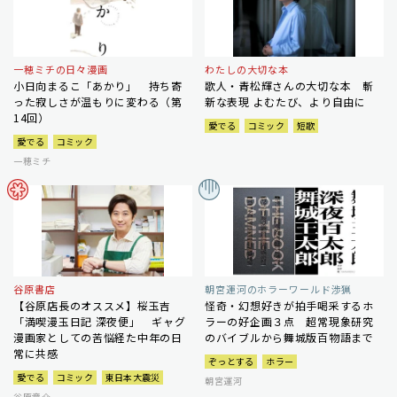
一穂ミチの日々漫画
わたしの大切な本
小日向まるこ「あかり」 持ち寄
歌人・青松輝さんの大切な本 斬
った寂しさが温もりに変わる（第
新な表現 よむたび、より自由に
14回）
愛でる
コミック
短歌
愛でる
コミック
一穂ミチ
谷原書店
朝宮運河のホラーワールド渉猟
【谷原店長のオススメ】桜玉吉
怪奇・幻想好きが拍手喝采するホ
「満喫漫玉日記 深夜便」 ギャグ
ラーの好企画３点 超常現象研究
漫画家としての苦悩経た中年の日
のバイブルから舞城版百物語まで
常に共感
ぞっとする
ホラー
愛でる
コミック
東日本大震災
朝宮運河
谷原章介