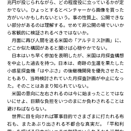
兆円が投じられながら、どの程度役に立っているかが定
かでない。ひょっとするとベンチャーから画像を買った
方がいいかもしれないという。事の性質上、公開できな
い部分があるのは理解する。せめて非公開の場でいいか
ら客観的に検証されるべきではないか。
月面に再び人間を送る米国の「アルテミス計画」に、
どこか似た構図があると聞けば心穏やかでない。
日本はいち早く参加を表明したが、米国は月探査構想
を中止した過去を持つ。日本は、奇跡の生還を果たした
小惑星探査機「はやぶさ」の後継機開発を優先させたこ
ともあり、当時検討されていた月探査計画が中止になっ
た。そのことはあまり知られていない。
米国の意向に左右されるのは今に始まったことではな
いにせよ、巨額な負担をいつのまにか負わされることは
避けねばならない。
世界に目を向ければ軍事目的でさまざまに打たれる布
石も、またあぶり出される不都合な真実だ。「平和利