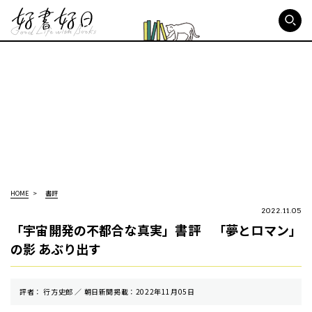
好書好日
HOME
書評
2022.11.05
「宇宙開発の不都合な真実」書評 「夢とロマン」
の影 あぶり出す
評者： 行方史郎 ／ 朝⽇新聞掲載：2022年11月05日