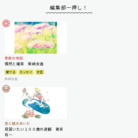
編集部一押し！
季節の地図
偶然と確率 柴崎友香
愛でる
エッセイ
文芸
柴崎友香
信と疑のあいだ
見習いたい１００歳の達観 青来
有一