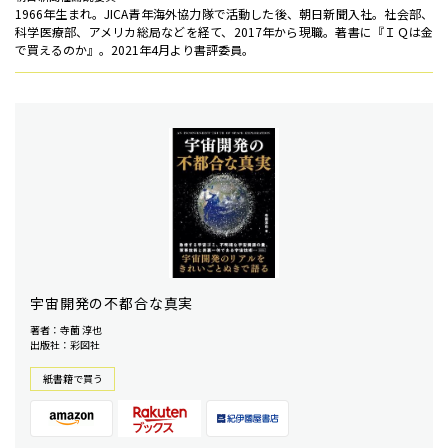
1966年生まれ。JICA青年海外協力隊で活動した後、朝日新聞入社。社会部、
科学医療部、アメリカ総局などを経て、2017年から現職。著書に『ＩＱは金
で買えるのか』。2021年4月より書評委員。
宇宙開発の不都合な真実
著者：寺薗 淳也
出版社：彩図社
紙書籍で買う