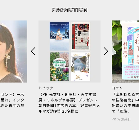
トピック
コラム
レゼント】一木
【PR 光文社・創英社・みすず書
「海をわたる
で踊れ」インタ
房・ミネルヴァ書房】プレゼント
の往復書簡」
起きた再生の群
朝日新聞1面広告の本、好書好日メ
出逢いの不思
ルマガ読者計20名様に
の〝家族〟
PR by 集英社