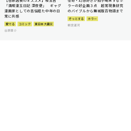
【谷原店長のオススメ】桜玉吉
怪奇・幻想好きが拍手喝采するホ
「満喫漫玉日記 深夜便」 ギャグ
ラーの好企画３点 超常現象研究
漫画家としての苦悩経た中年の日
のバイブルから舞城版百物語まで
常に共感
ぞっとする
ホラー
愛でる
コミック
東日本大震災
朝宮運河
谷原章介