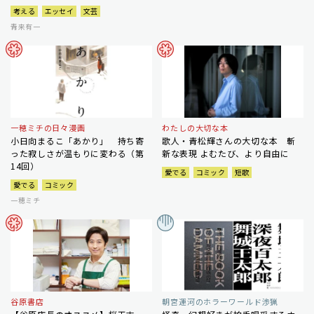
考える
エッセイ
文芸
青来有一
一穂ミチの日々漫画
わたしの大切な本
小日向まるこ「あかり」 持ち寄
歌人・青松輝さんの大切な本 斬
った寂しさが温もりに変わる（第
新な表現 よむたび、より自由に
14回）
愛でる
コミック
短歌
愛でる
コミック
一穂ミチ
谷原書店
朝宮運河のホラーワールド渉猟