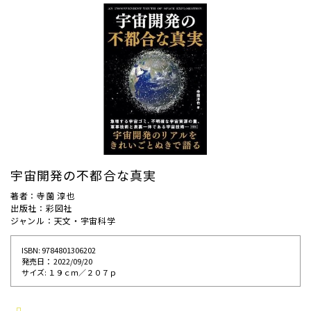
宇宙開発の不都合な真実
著者：寺薗 淳也
出版社：彩図社
ジャンル：天文・宇宙科学
ISBN: 9784801306202
発売⽇： 2022/09/20
サイズ: １９ｃｍ／２０７ｐ