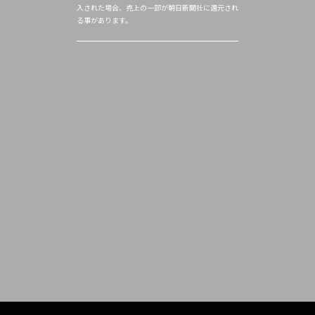
入された場合、売上の一部が朝日新聞社に還元され
る事があります。