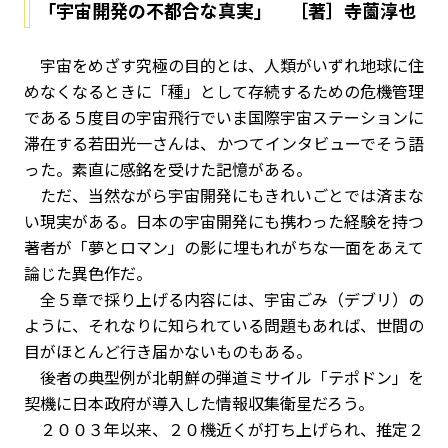
「宇宙開発の不都合な真実」 ［著］寺薗淳也
宇宙をめざす究極の目的とは、人類がいずれ地球に住
めなくなるときに「種」として存続するための危機管理
である――５度目の宇宙飛行でいま国際宇宙ステーションに
滞在する若田光一さんは、かつてインタビューでそう語
った。素直に感銘を受けた記憶がある。
ただ、当然ながら宇宙開発にもきれいごとでは済まな
い現実がある。日本の宇宙開発にも携わった経験を持つ
著者が「夢とロマン」の影に埋もれがちな一面をあえて
論じた異色作だ。
全５章で採り上げる内容には、宇宙ごみ（デブリ）の
ように、それなりに知られている問題もあれば、世間の
目がほとんど行き届かないものもある。
後者の典型例が北朝鮮の弾道ミサイル「テポドン」を
契機に日本政府が導入した情報収集衛星だろう。
２００３年以来、２０機近くが打ち上げられ、推定２