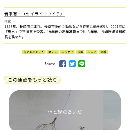
青来有一（セイライユウイチ）
作家
1958年、長崎市生まれ。長崎市役所に勤めながら作家活動を続け、2001年に
『聖水』で芥川賞を受賞。19年春の定年退職まで約８年半、長崎原爆資料館
長を務めた。
信と疑のあいだ
考える
エッセイ
長崎
シニア
介護
Share
この連載をもっと読む
信と疑のあいだ