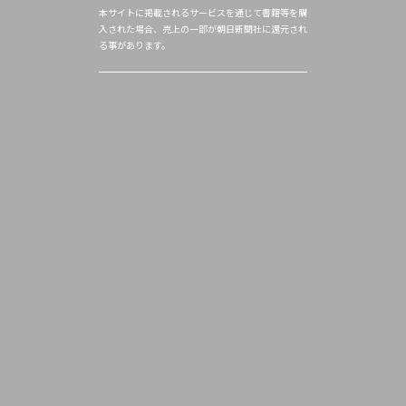
本サイトに掲載されるサービスを通じて書籍等を購
入された場合、売上の一部が朝日新聞社に還元され
る事があります。