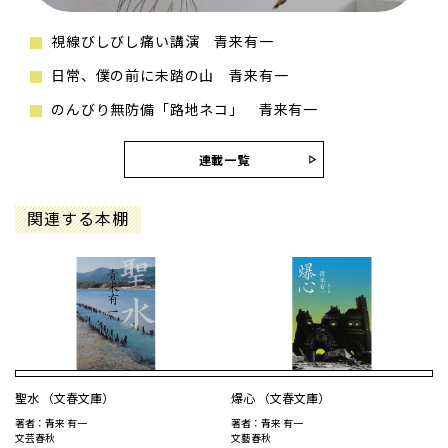
視線びしびし痛い講演 青来有一
日常、僕の前に未踏の山 青来有一
のんびり無防備「路地ネコ」 青来有一
連載一覧
関連する本棚
聖水 （文春文庫）
爆心 （文春文庫）
著者：青来 有一
著者：青来 有一
文芸春秋
文藝春秋