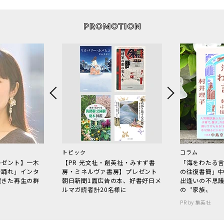
トピック
コラム
レゼント】一木
【PR 光文社・創英社・みすず書
「海をわたる
で踊れ」インタ
房・ミネルヴァ書房】プレゼント
の往復書簡」
起きた再生の群
朝日新聞1面広告の本、好書好日メ
出逢いの不思
ルマガ読者計20名様に
の〝家族〟
PR by 集英社