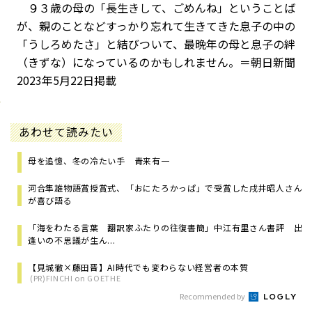
９３歳の母の「長生きして、ごめんね」ということば
が、親のことなどすっかり忘れて生きてきた息子の中の
「うしろめたさ」と結びついて、最晩年の母と息子の絆
（きずな）になっているのかもしれません。＝朝日新聞
2023年5月22日掲載
あわせて読みたい
母を追憶、冬の冷たい手 青来有一
河合隼雄物語賞授賞式、「おにたろかっぱ」で受賞した戌井昭人さん
が喜び語る
「海をわたる言葉 翻訳家ふたりの往復書簡」中江有里さん書評 出
逢いの不思議が生ん...
【見城徹×藤田晋】AI時代でも変わらない経営者の本質
(PR)FINCHI on GOETHE
Recommended by