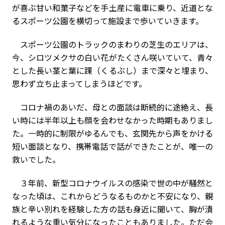
が喜ぶ甘い和菓子などを手土産に電車に乗り、近道とな
るスポーツ公園を横切って施設まで歩いていきます。
スポーツ公園のトラックのまわりの芝生のエリアは、
今、シロツメクサの白い花がたくさん咲いていて、青々
とした長い茎と葉に踝（くるぶし）まで深々と埋まり、
思わず立ち止まってしまうほどです。
コロナ禍のあいだ、母との面談は断続的に途絶え、長
い時には半年以上も顔を会わせなかった時期もありまし
た。一時的に制限がゆるんでも、玄関先から声をかける
短い面談となり、携帯電話で話ができたことが、唯一の
救いでした。
３年前、新型コロナウイルスの感染で世の中が騒然と
なった頃は、これからどうなるものかと不安になり、親
族と辛い別れを経験した方の話も身近に聞いて、胸が潰
れるような重い気分になったこともありました。ただ会