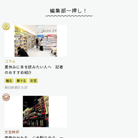
編集部一押し！
コラム
夏休みに本を読みたい人へ 記者
のおすすめ紹介
贈る
愛でる
文芸
朝日新聞文化部
文芸時評
家族のかたち 心を配り合う、一