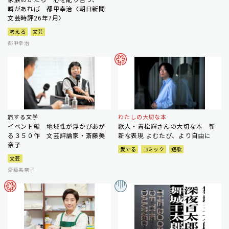
瞬があれば 都甲幸治〈朝日新聞
文芸時評26年7月〉
考える
文芸
都甲幸治
旅する文学
わたしの大切な本
イベント編 地域性が浮かびあが
歌人・青松輝さんの大切な本 斬
る３５０作 文芸評論家・斎藤美
新な表現 よむたび、より自由に
奈子
愛でる
コミック
短歌
文芸
斎藤美奈子