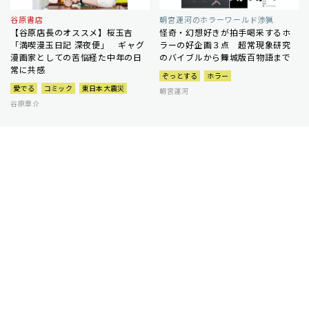
谷原書店
朝宮運河のホラーワールド渉猟
【谷原店長のオススメ】桜玉吉
怪奇・幻想好きが拍手喝采するホ
「満喫漫玉日記 深夜便」 ギャグ
ラーの好企画３点 超常現象研究
漫画家としての苦悩経た中年の日
のバイブルから舞城版百物語まで
常に共感
ぞっとする
ホラー
愛でる
コミック
東日本大震災
朝宮運河
谷原章介