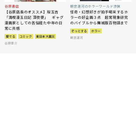
谷原書店
朝宮運河のホラーワールド渉猟
【谷原店長のオススメ】桜玉吉
怪奇・幻想好きが拍手喝采するホ
「満喫漫玉日記 深夜便」 ギャグ
ラーの好企画３点 超常現象研究
漫画家としての苦悩経た中年の日
のバイブルから舞城版百物語まで
常に共感
ぞっとする
ホラー
愛でる
コミック
東日本大震災
朝宮運河
谷原章介