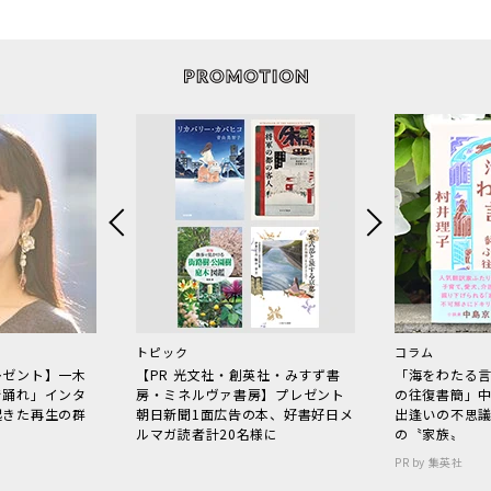
トピック
コラム
レゼント】一木
【PR 光文社・創英社・みすず書
「海をわたる
で踊れ」インタ
房・ミネルヴァ書房】プレゼント
の往復書簡」
起きた再生の群
朝日新聞1面広告の本、好書好日メ
出逢いの不思
ルマガ読者計20名様に
の〝家族〟
PR by 集英社