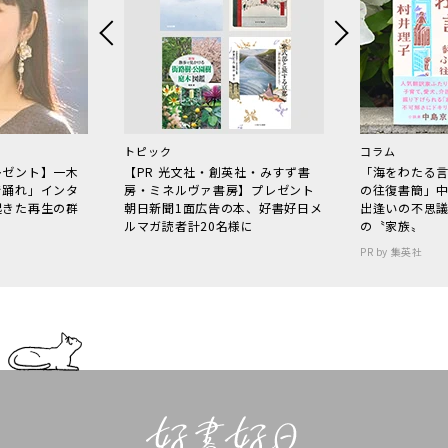
トピック
コラム
レゼント】一木
【PR 光文社・創英社・みすず書
「海をわたる
で踊れ」インタ
房・ミネルヴァ書房】プレゼント
の往復書簡」
起きた再生の群
朝日新聞1面広告の本、好書好日メ
出逢いの不思
ルマガ読者計20名様に
の〝家族〟
PR by 集英社