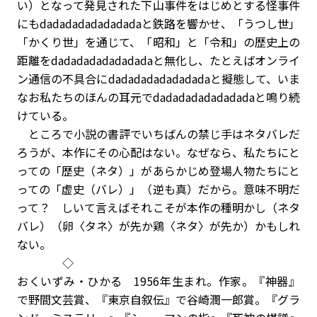
い）となって発見された下山事件をはじめとする怪事件
にもdadadadadadadadaと鉄路を響かせ、「うつし世」
「かくり世」を通じて、「昭和」と「令和」の歴史上の
距離をdadadadadadadadaと無化し、たとえばオンライ
ン通信の不具合にdadadadadadadadaと擬態して、いま
なお私たちのほんの耳元でdadadadadadadadaと鳴り続
けている。
ところで小説の書評でいちばんの禁じ手はネタバレだ
ろうが、本作にその心配はない。なぜなら、私たちにと
っての「歴史（ネタ）」があらかじめ登場人物たちにと
っての「虚史（バレ）」（逆も真）だから。意味不明だ
って？ しいて言えばそれこそが本作の種明かし（ネタ
バレ）（卵〈タネ〉が先か鶏〈ネタ〉が先か）かもしれ
ない。
◇
おくいずみ・ひかる 1956年生まれ。作家。『神器』
で野間文芸賞、『東京自叙伝』で谷崎潤一郎賞。『グラ