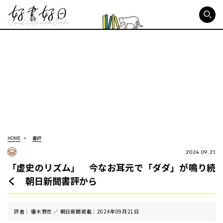
好書好日
HOME
書評
2024.09.21
「虚史のリズム」 今なお耳元で「ダダ」が鳴り続
く 朝日新聞書評から
評者： 椹木野衣 ／ 朝⽇新聞掲載：2024年09月21日