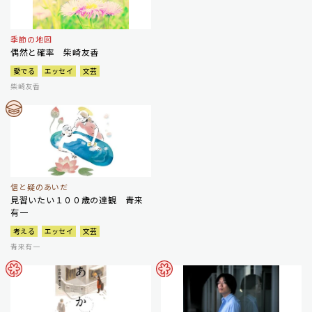
季節の地図
偶然と確率 柴崎友香
愛でる
エッセイ
文芸
柴崎友香
信と疑のあいだ
見習いたい１００歳の達観 青来
有一
考える
エッセイ
文芸
青来有一