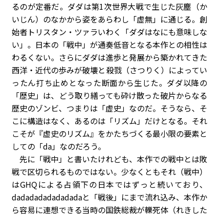
るのが定番だ。ダダは第1次世界大戦で生じた灰塵（か
いじん）のなかから姿をあらわし「虚無」に通じる。創
始者トリスタン・ツァラいわく「ダダはなにも意味しな
い」。日本の「戦中」が通奏低音となる本作との相性は
わるくない。さらにダダは進歩と発展から築かれてきた
西洋・近代の歩みが破壊と殺戮（さつりく）によってい
ったん打ち止めとなった断面から生じた。ダダ以降の
「歴史」は、どう取り繕っても砕け散った破片からなる
歴史のゾンビ、つまりは「虚史」なのだ。そうなら、そ
こに構造はなく、あるのは「リズム」だけとなる。それ
こそが『虚史のリズム』をかたちづくる最小限の要素と
しての「da」なのだろう。
先に「戦中」と書いたけれども、本作での戦中とは敗
戦で区切られるものではない。少なくともそれ（戦中）
はGHQによる占領下の日本ではずっと続いており、
dadadadadadadadaと「戦後」にまで流れ込み、本作か
ら容易に連想できる当時の国鉄総裁が轢死体（れきした