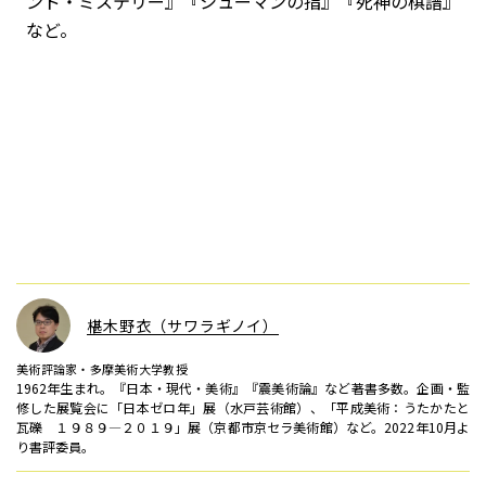
ンド・ミステリー』『シューマンの指』『死神の棋譜』
など。
椹木野衣（サワラギノイ）
美術評論家・多摩美術大学教授
1962年生まれ。『日本・現代・美術』『震美術論』など著書多数。企画・監
修した展覧会に「日本ゼロ年」展（水戸芸術館）、「平成美術：うたかたと
瓦礫 １９８９―２０１９」展（京都市京セラ美術館）など。2022年10月よ
り書評委員。