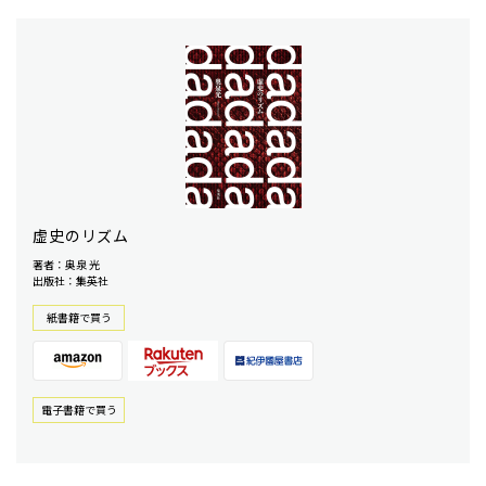
虚史のリズム
著者：奥泉 光
出版社：集英社
紙書籍で買う
電⼦書籍で買う