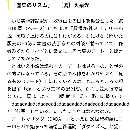
「虚史のリズム」 ［著］奥泉光
いち美術評論家が、敗戦直後の日本を舞台とした、総
1100頁（ページ）におよぶ「超規格外ミステリー小
説」を取り上げるのにはわけがある。なにげなく開いた
版元のPR誌に本書の装丁家との対談が載っていて、作
者みずから「小説とは散文による言葉のアート」と断言
していたからだ。
とはいえ小説は読むもの、アートは見るもの、と世の
中的にはなっている。その点で本作をわかりやすく「見
るもの（アート）」にしているのは、ところどころで顔
を出す「da」という文字の配列だ。それも並大抵では
ない。頁によって版面を乗っ取る勢いで
「dadadadadadadadadadadadadadadadadadadadadada
と「行軍」している。いったいこれはなんなのか。
アートで「ダダ（DADA）」といえば20世紀初頭にヨ
ーロッパで始まった前衛芸術運動「ダダイズム」と捉え