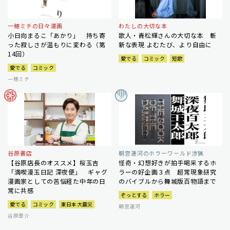
一穂ミチの日々漫画
わたしの大切な本
小日向まるこ「あかり」 持ち寄
歌人・青松輝さんの大切な本 斬
った寂しさが温もりに変わる（第
新な表現 よむたび、より自由に
14回）
愛でる
コミック
短歌
愛でる
コミック
一穂ミチ
谷原書店
朝宮運河のホラーワールド渉猟
【谷原店長のオススメ】桜玉吉
怪奇・幻想好きが拍手喝采するホ
「満喫漫玉日記 深夜便」 ギャグ
ラーの好企画３点 超常現象研究
漫画家としての苦悩経た中年の日
のバイブルから舞城版百物語まで
常に共感
ぞっとする
ホラー
愛でる
コミック
東日本大震災
朝宮運河
谷原章介