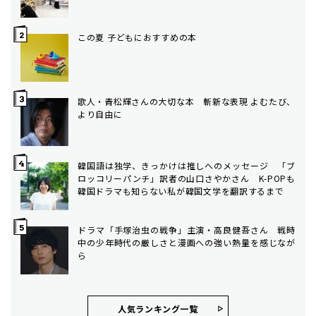
この夏 子どもにおすすめの本
歌人・青松輝さんの大切な本 斬新な表現 よむたび、
より自由に
韓国語は独学、きっかけは推しへのメッセージ 「ブ
ロッコリーパンチ」訳者の山口さやかさん K-POPも
韓国ドラマも知らない私が韓国文学を翻訳するまで
ドラマ「手塚治虫の戦争」主演・高良健吾さん 戦時
中の少年時代の厳しさと漫画への強い熱量を感じなが
ら
人気ランキング⼀覧