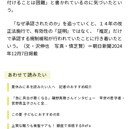
付けることは困難」と書かれているのに気づいたとい
う。
「なぜ承認されたのか」を追っていくと、１４年の改
正法施行で、有効性の「証明」ではなく、「推定」だけ
で承認する規制緩和が行われていたことに行き着いたと
いう。（文・沢伸也 写真・慎芝賢）＝朝日新聞2024
年12月7日掲載
あわせて読みたい
夏休みに本を読みたい人へ 記者のおすすめ紹介
「急に具合が悪くなる」磯野真穂さんインタビュー 早世の哲学者・
宮野真生子さんと全...
この夏 子どもにおすすめの本
上質な眠りも美髪ケアも！ 銀座で体感するReFa