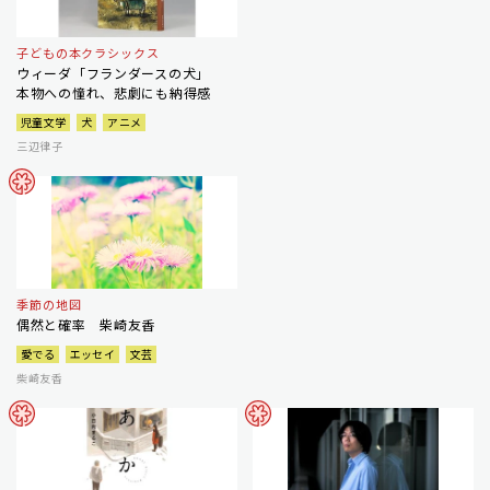
子どもの本クラシックス
ウィーダ「フランダースの犬」
本物への憧れ、悲劇にも納得感
児童文学
犬
アニメ
三辺律子
季節の地図
偶然と確率 柴崎友香
愛でる
エッセイ
文芸
柴崎友香