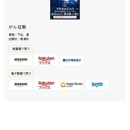
がん征服
著者：下山 進
出版社：新潮社
紙書籍で買う
電⼦書籍で買う