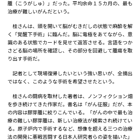
腫（こうがしゅ）」だった。平均余命１５カ月の、最も
治療が難しいがんだという。
桂さんは、頭を開いて脳がむきだしの状態で麻酔を解
く「覚醒下手術」に臨んだ。脳に電極をあてながら、意
識のある状態でカードを見せて返答させる。言語をつか
さどる脳の場所を確認し、その部分を回避して腫瘍を取
り出す手術だ。
記者として現場復帰したいという強い思いが、全摘出
ではなく、このような手術を希望させたという。
桂さんの闘病を取材した著者は、ノンフィクション畑
を歩き続けてきた作家だ。書名は「がん征服」だが、本
の内容は膠芽腫に絞りこんでいる。「がんの中で最も治
療の難しい膠芽腫は、新しい治療法が模索され続けてい
る。原子炉内で手術するなど、想像を超える三つの治療
法の開発に悪戦苦闘する日本人研究者らの姿を描いた」