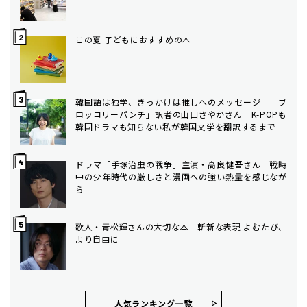
この夏 子どもにおすすめの本
韓国語は独学、きっかけは推しへのメッセージ 「ブ
ロッコリーパンチ」訳者の山口さやかさん K-POPも
韓国ドラマも知らない私が韓国文学を翻訳するまで
ドラマ「手塚治虫の戦争」主演・高良健吾さん 戦時
中の少年時代の厳しさと漫画への強い熱量を感じなが
ら
歌人・青松輝さんの大切な本 斬新な表現 よむたび、
より自由に
人気ランキング⼀覧