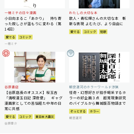
一穂ミチの日々漫画
わたしの大切な本
小日向まるこ「あかり」 持ち寄
歌人・青松輝さんの大切な本 斬
った寂しさが温もりに変わる（第
新な表現 よむたび、より自由に
14回）
愛でる
コミック
短歌
愛でる
コミック
一穂ミチ
谷原書店
朝宮運河のホラーワールド渉猟
【谷原店長のオススメ】桜玉吉
怪奇・幻想好きが拍手喝采するホ
「満喫漫玉日記 深夜便」 ギャグ
ラーの好企画３点 超常現象研究
漫画家としての苦悩経た中年の日
のバイブルから舞城版百物語まで
常に共感
ぞっとする
ホラー
愛でる
コミック
東日本大震災
朝宮運河
谷原章介