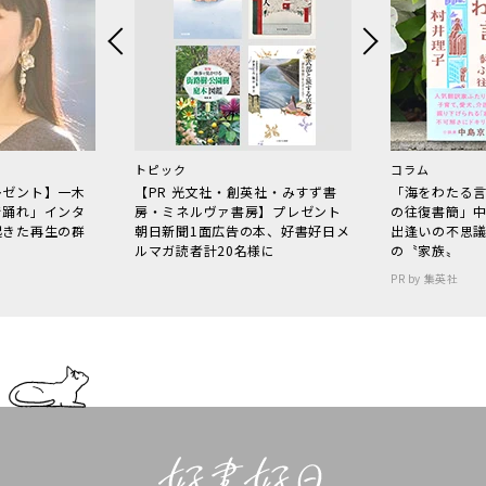
トピック
コラム
レゼント】一木
【PR 光文社・創英社・みすず書
「海をわたる
で踊れ」インタ
房・ミネルヴァ書房】プレゼント
の往復書簡」
起きた再生の群
朝日新聞1面広告の本、好書好日メ
出逢いの不思
ルマガ読者計20名様に
の〝家族〟
PR by 集英社