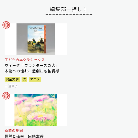
編集部一押し！
子どもの本クラシックス
ウィーダ「フランダースの犬」
本物への憧れ、悲劇にも納得感
児童文学
犬
アニメ
三辺律子
季節の地図
偶然と確率 柴崎友香