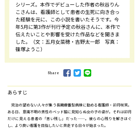
シリーズ。本作でデビューした作者の秋谷りん
こさんは、看護師として患者の生死に向き合っ
た経験を元に、この小説を書いたそうです。今
年5月に第3作が刊行予定の秋谷さんに、本作で
伝えたいことや影響を受けた作品などを聞きま
した。（文：五月女菜穂・吉野太一郎 写真：
篠塚ようこ）
Share
あらすじ
完治の望めない人々が集う長期療養型病棟に勤める看護師・卯月咲笑。
ある日、意識不明の男性のベッド脇に見知らぬ女の子の姿が。それは卯月
だけに見える患者の「思い残し」だった——。彼らの心残りを解きほぐ
し、より良い看護を目指したいと奔走する日々が始まった。