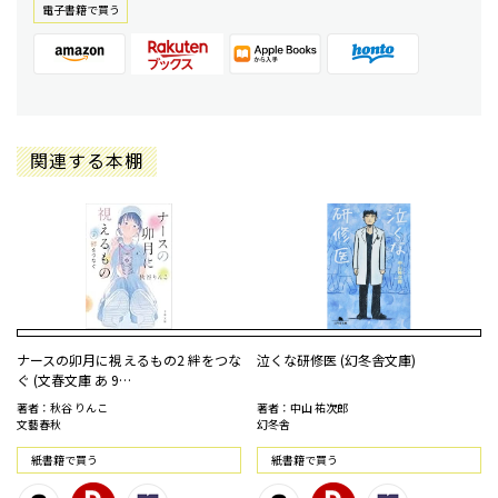
電⼦書籍で買う
関連する本棚
ナースの卯月に視えるもの2 絆をつな
泣くな研修医 (幻冬舎文庫)
ぐ (文春文庫 あ 9…
著者：秋谷 りんこ
著者：中山 祐次郎
文藝春秋
幻冬舎
紙書籍で買う
紙書籍で買う