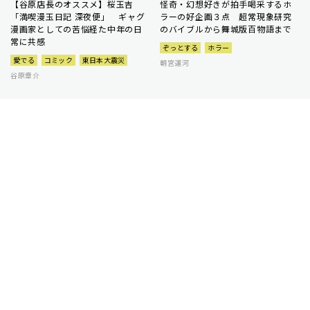
【谷原店長のオススメ】桜玉吉
怪奇・幻想好きが拍手喝采するホ
「満喫漫玉日記 深夜便」 ギャグ
ラーの好企画３点 超常現象研究
漫画家としての苦悩経た中年の日
のバイブルから舞城版百物語まで
常に共感
ぞっとする
ホラー
愛でる
コミック
東日本大震災
朝宮運河
谷原章介