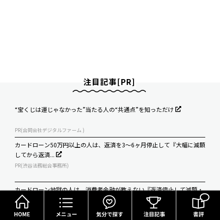
注目記事[PR]
“宝くじは運じゃなかった”当たる人の“共通点”を知っただけ
PR(合同会社デジタルファーム )
カードローン50万円以上の人は、返済を3～6ヶ月停止して『大幅に減額
してから返済...
PR(渋谷法務総合事務所)
カードローン地獄の人は、消費者金融が教えない『返済停止して減額・
HOME
メニュー
気分で探す
免除する方法』で...
PR(渋谷法務総合事務所)