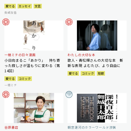
愛でる
エッセイ
文芸
柴崎友香
一穂ミチの日々漫画
わたしの大切な本
小日向まるこ「あかり」 持ち寄
歌人・青松輝さんの大切な本 斬
った寂しさが温もりに変わる（第
新な表現 よむたび、より自由に
14回）
愛でる
コミック
短歌
愛でる
コミック
一穂ミチ
谷原書店
朝宮運河のホラーワールド渉猟