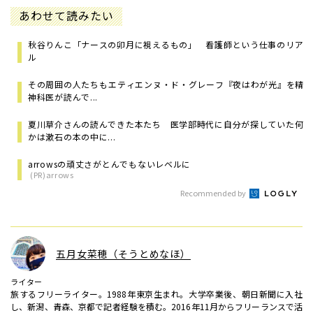
あわせて読みたい
秋谷りんこ「ナースの卯月に視えるもの」 看護師という仕事のリア
ル
その周囲の人たちも――エティエンヌ・ド・グレーフ『夜はわが光』を精
神科医が読んで...
夏川草介さんの読んできた本たち 医学部時代に自分が探していた何
かは漱石の本の中に...
arrowsの頑丈さがとんでもないレベルに
(PR)arrows
Recommended by
五月女菜穂（そうとめなほ）
ライター
旅するフリーライター。1988年東京生まれ。大学卒業後、朝日新聞に入社
し、新潟、青森、京都で記者経験を積む。2016年11月からフリーランスで活