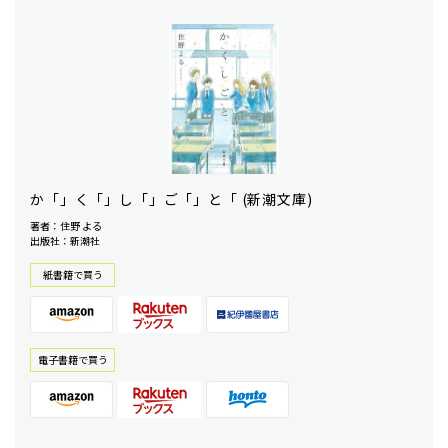
か「」く「」し「」ご「」と「 (新潮文庫)
著者：住野 よる
出版社：新潮社
紙書籍で買う
電⼦書籍で買う