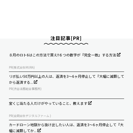
注目記事[PR]
８月のロト6はこの方法で買え!!６つの数字が『完全一致』する方法
PR(株式会社MURA)
リボ払い50万円以上の人は、返済を3～6ヶ月停止して『大幅に減額して
から返済する...
PR(渋谷法務総合事務所)
宝くじ当たる人だけがやっていること、教えます
PR(合同会社デジタルファーム )
カードローン地獄から抜け出したい人は、返済を3～6ヶ月停止して『大
幅に減額してか...