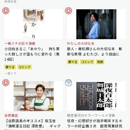
柴崎友香
一穂ミチの日々漫画
わたしの大切な本
小日向まるこ「あかり」 持ち寄
歌人・青松輝さんの大切な本 斬
った寂しさが温もりに変わる（第
新な表現 よむたび、より自由に
14回）
愛でる
コミック
短歌
愛でる
コミック
一穂ミチ
谷原書店
朝宮運河のホラーワールド渉猟
【谷原店長のオススメ】桜玉吉
怪奇・幻想好きが拍手喝采するホ
「満喫漫玉日記 深夜便」 ギャグ
ラーの好企画３点 超常現象研究