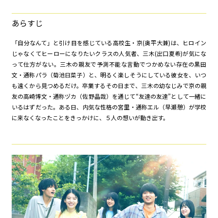
あらすじ
「自分なんて」と引け目を感じている高校生・京(奥平大兼)は、ヒロイン
じゃなくてヒーローになりたいクラスの人気者、三木(出口夏希)が気にな
って仕方がない。三木の親友で予測不能な言動でつかめない存在の黒田
文・通称パラ（菊池日菜子）と、明るく楽しそうにしている彼女を、いつ
も遠くから見つめるだけ。卒業するその日まで、三木の幼なじみで京の親
友の高崎博文・通称ヅカ（佐野晶哉）を通じて“友達の友達”として一緒に
いるはずだった。ある日、内気な性格の宮里・通称エル（早瀬憩）が学校
に来なくなったことをきっかけに、５人の想いが動き出す。