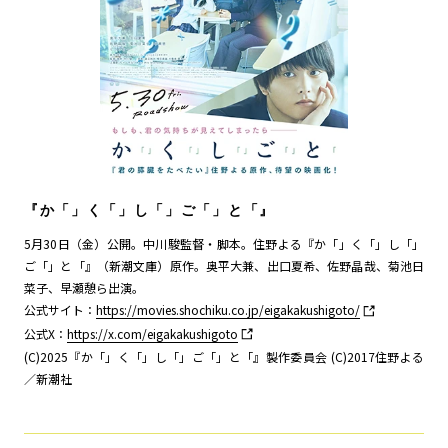
『か「」く「」し「」ご「」と「』
5月30日（金）公開。中川駿監督・脚本。住野よる『か「」く「」し「」
ご「」と「』（新潮文庫）原作。奥平大兼、出口夏希、佐野晶哉、菊池日
菜子、早瀬憩ら出演。
公式サイト：
https://movies.shochiku.co.jp/eigakakushigoto/
公式X：
https://x.com/eigakakushigoto
(C)2025『か「」く「」し「」ご「」と「』製作委員会 (C)2017住野よる
／新潮社