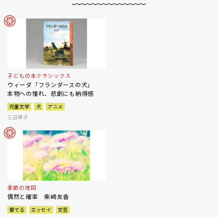
子どもの本クラシックス
ウィーダ「フランダースの犬」
本物への憧れ、悲劇にも納得感
児童文学
犬
アニメ
三辺律子
季節の地図
偶然と確率 柴崎友香
愛でる
エッセイ
文芸