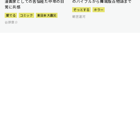
漫画家としての苦悩経た中年の日
のバイブルから舞城版百物語まで
常に共感
ぞっとする
ホラー
愛でる
コミック
東日本大震災
朝宮運河
谷原章介