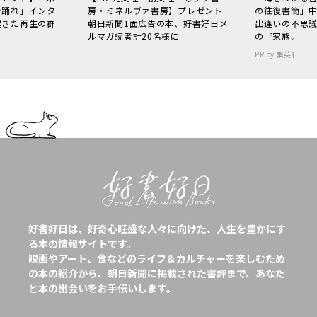
で踊れ」インタ
房・ミネルヴァ書房】プレゼント
の往復書簡」
起きた再生の群
朝日新聞1面広告の本、好書好日メ
出逢いの不思
ルマガ読者計20名様に
の〝家族〟
PR by 集英社
好書好日は、好奇心旺盛な人々に向けた、人生を豊かにす
る本の情報サイトです。
映画やアート、食などのライフ＆カルチャーを楽しむため
の本の紹介から、朝日新聞に掲載された書評まで、あなた
と本の出会いをお手伝いします。