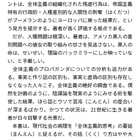
ントは、全体主義の組織化された残虐行為は、帝国主義
特有の行政的・人種差別的な人間性の剝奪（はくだつ）
がブーメランのようにヨーロッパに戻った結果だ、とい
う見方を提示する。著者が高く評価する視点である。
だが、人種問題は根深い。著者は、アメリカ黒人の差
別問題への彼女の取り組みの甘さを見逃さない。黒人の
命は、せいぜい、理論のバックミラーにしか映っていな
い、と手厳しい。
全体主義のプロパガンダについての分析も迫力があ
る。事実と作り話の区別も、事実と虚偽の区別も存在し
なくなった人々こそ、全体主義の絶好の餌食である。偶
然を計画のように、陰謀論を現実のようにみせる術を駆
使した結果、ほら話とウソで混沌（こんとん）の度合い
が深まるばかり。かつての状況は、21世紀に生きる著
者が日々目撃する光景だ。
本書は、現代社会の病理を「全体主義的思考」の蔓延
（まんえん）と捉えるが、その括（くく）り方はやや大