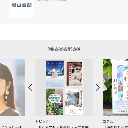
トピック
コラム
レゼント】一木
【PR 光文社・創英社・みすず書
「海をわたる