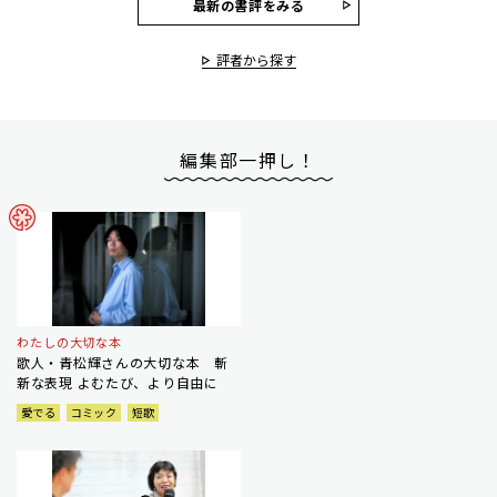
最新の書評をみる
評者から探す
編集部一押し！
わたしの大切な本
歌人・青松輝さんの大切な本 斬
新な表現 よむたび、より自由に
愛でる
コミック
短歌