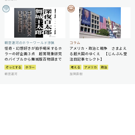
朝宮運河のホラーワールド渉猟
コラム
怪奇・幻想好きが拍手喝采するホ
アメリカ・政治と戦争 さまよえ
ラーの好企画３点 超常現象研究
る超大国のゆくえ 【じんぶん堂
のバイブルから舞城版百物語まで
注目記事セレクト】
ぞっとする
ホラー
考える
アメリカ
政治
朝宮運河
加賀直樹