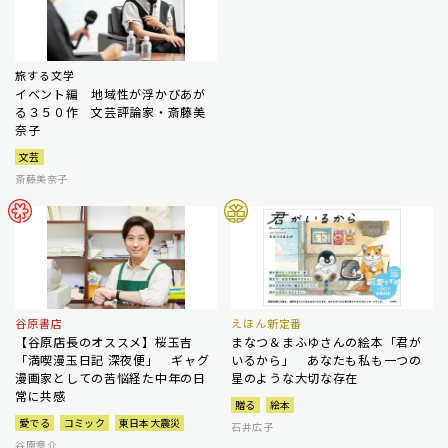
旅する文学
イベント編 地域性が浮かびあが
る３５０作 文芸評論家・斎藤美
奈子
文芸
斎藤美奈子
谷原書店
えほん新定番
【谷原店長のオススメ】桜玉吉
まなつ＆まふゆさんの絵本「君が
「満喫漫玉日記 深夜便」 ギャグ
いるから」 あなたも私も一つの
漫画家としての苦悩経た中年の日
星のような大切な存在
常に共感
贈る
絵本
愛でる
コミック
東日本大震災
石井広子
谷原章介