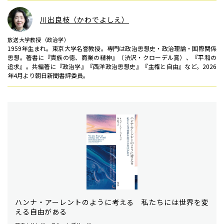
川出良枝（かわでよしえ）
放送大学教授（政治学）
1959年生まれ。東京大学名誉教授。専門は政治思想史・政治理論・国際関係
思想。著書に『貴族の徳、商業の精神』（渋沢・クローデル賞）、『平和の
追求』。共編著に『政治学』『西洋政治思想史』『主権と自由』など。2026
年4月より朝日新聞書評委員。
ハンナ・アーレントのように考える 私たちには世界を変
える自由がある