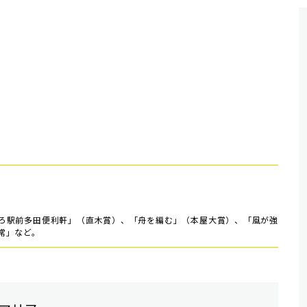
ろ駅前多田便利軒」（直木賞）、「舟を編む」（本屋大賞）、「風が強
常」など。