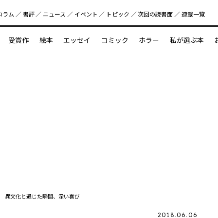
コラム
書評
ニュース
イベント
トピック
次回の読書⾯
連載一覧
好書好日
受賞作
絵本
エッセイ
コミック
ホラー
私が選ぶ本
？
えほん新定番
今めぐりたい児童文学の世界
図鑑の中の小宇宙
 異文化と通じた瞬間、深い喜び
2018.06.06