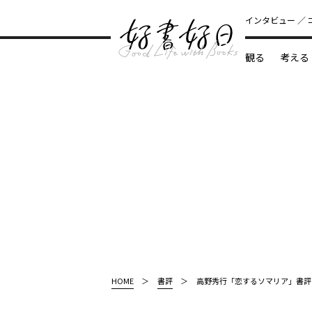
インタビュー
観る
考える
どんな本
HOME
書評
高野秀行「恋するソマリア」書評