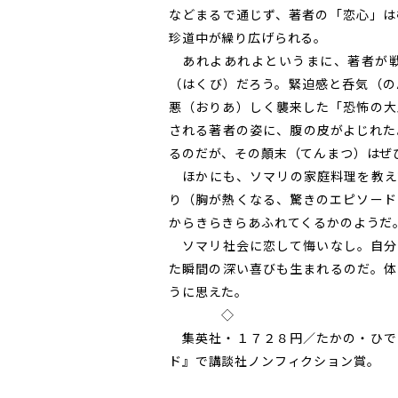
などまるで通じず、著者の「恋心」は
珍道中が繰り広げられる。
あれよあれよというまに、著者が戦
（はくび）だろう。緊迫感と呑気（の
悪（おりあ）しく襲来した「恐怖の大
される著者の姿に、腹の皮がよじれた
るのだが、その顛末（てんまつ）はぜ
ほかにも、ソマリの家庭料理を教え
り（胸が熱くなる、驚きのエピソード
からきらきらあふれてくるかのようだ
ソマリ社会に恋して悔いなし。自分
た瞬間の深い喜びも生まれるのだ。体
うに思えた。
◇
集英社・１７２８円／たかの・ひで
ド』で講談社ノンフィクション賞。