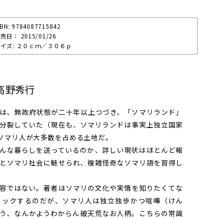
SBN: 9784087715842
売⽇： 2015/01/26
イズ: ２０ｃｍ／３０６ｐ
高野秀行
は、無政府状態が二十年以上つづき、「ソマリランド」
分裂していた（現在も、ソマリランドは事実上独立国家
ソマリ人が大多数を占める土地だ。
んな暮らしを送っているのか、詳しい現状はほとんど報
とソマリ社会に魅せられ、複雑怪奇なソマリ語を習得し
容ではない。著者はソマリの文化や実情を知りたくてな
タックするのだが、ソマリ人は独立独歩かつ喧嘩（けん
う、なんかようわからん破天荒なお人柄。こちらの常識