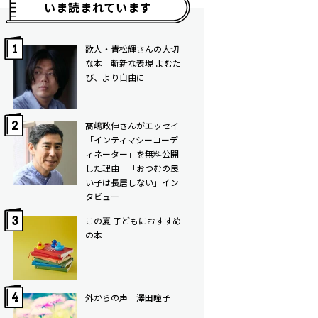
いま読まれています
歌人・青松輝さんの大切
な本 斬新な表現 よむた
び、より自由に
髙嶋政伸さんがエッセイ
「インティマシーコーデ
ィネーター」を無料公開
した理由 「おつむの良
い子は長居しない」イン
タビュー
この夏 子どもにおすすめ
の本
外からの声 澤田瞳子