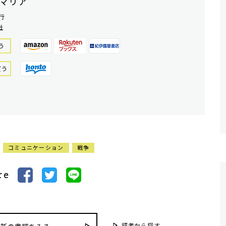
マリア
行
社
う
買う
コミュニケーション
戦争
re
評者から探す