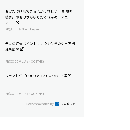
おかたづけもできる点がうれしい！ 動物の
鳴き声やセリフが盛りだくさんの「アニ
ア ...
PR(タカラトミー｜Hugkum)
全国の絶景ポイントにサウナ付きのシェア別
荘を展開
PR(COCO VILLA on GOETHE)
シェア別荘「COCO VILLA Owners」3選
PR(COCO VILLA on GOETHE)
Recommended by