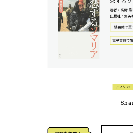
恋するソ
著者：高野 秀
出版社：集英
紙書籍で買
電⼦書籍で
アフリカ
Sha