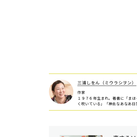
三浦しをん（ミウラシヲン）
作家
１９７６年生まれ。著書に「まほ
く吹いている」「神去なあなあ日