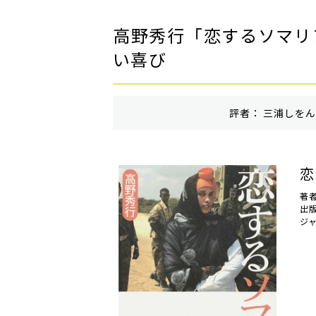
高野秀行「恋するソマリ
い喜び
評者： 三浦しをん 
恋
著
出
ジ