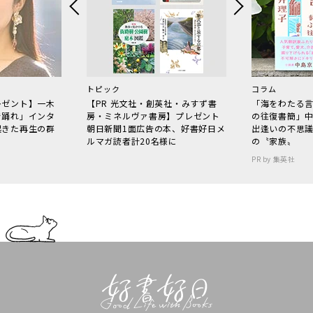
トピック
コラム
レゼント】一木
【PR 光文社・創英社・みすず書
「海をわたる
で踊れ」インタ
房・ミネルヴァ書房】プレゼント
の往復書簡」
起きた再生の群
朝日新聞1面広告の本、好書好日メ
出逢いの不思
ルマガ読者計20名様に
の〝家族〟
PR by 集英社