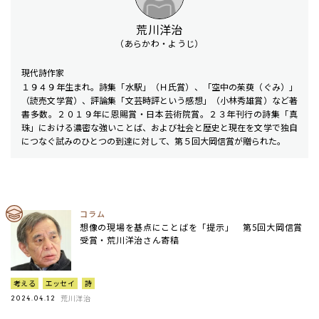
荒川洋治
（あらかわ・ようじ）
現代詩作家
１９４９年生まれ。詩集「水駅」（Ｈ氏賞）、「空中の茱萸（ぐみ）」
（読売文学賞）、評論集「文芸時評という感想」（小林秀雄賞）など著
書多数。２０１９年に恩賜賞・日本芸術院賞。２３年刊行の詩集「真
珠」における濃密な強いことば、および社会と歴史と現在を文学で独自
につなぐ試みのひとつの到達に対して、第５回大岡信賞が贈られた。
コラム
想像の現場を基点にことばを「提示」 第5回大岡信賞
受賞・荒川洋治さん寄稿
考える
エッセイ
詩
荒川洋治
2024.04.12