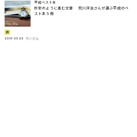
平成ベスト本
秒針のように進む文章 荒川洋治さんが選ぶ平成のベ
スト本５冊
詩
荒川洋治
2019.05.08