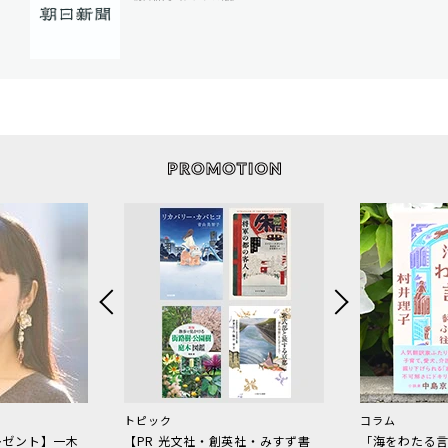
トピック
コラム
レゼント】一木
【PR 光文社・創英社・みすず書
「海をわたる