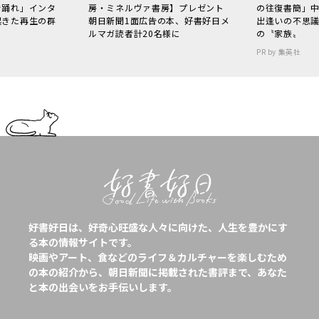
で踊れ」インタ
房・ミネルヴァ書房】プレゼント
の往復書簡」
起きた再生の群
朝日新聞1面広告の本、好書好日メ
出逢いの不思
ルマガ読者計20名様に
の〝家族〟
PR by 集英社
好書好日は、好奇心旺盛な人々に向けた、人生を豊かにす
る本の情報サイトです。
映画やアート、食などのライフ＆カルチャーを楽しむため
の本の紹介から、朝日新聞に掲載された書評まで、あなた
と本の出会いをお手伝いします。