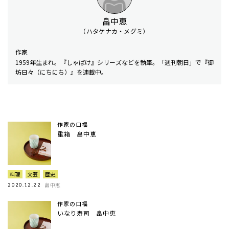
畠中恵
（ハタケナカ・メグミ）
作家
1959年生まれ。『しゃばけ』シリーズなどを執筆。「週刊朝日」で『御
坊日々（にちにち）』を連載中。
作家の口福
重箱 畠中恵
料理
文芸
歴史
畠中恵
2020.12.22
作家の口福
いなり寿司 畠中恵