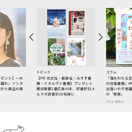
トピック
コラム
レゼント】一木
【PR 光文社・創英社・みすず書
「海をわたる
で踊れ」インタ
房・ミネルヴァ書房】プレゼント
の往復書簡」
起きた再生の群
朝日新聞1面広告の本、好書好日メ
出逢いの不思
ルマガ読者計20名様に
の〝家族〟
PR by 集英社