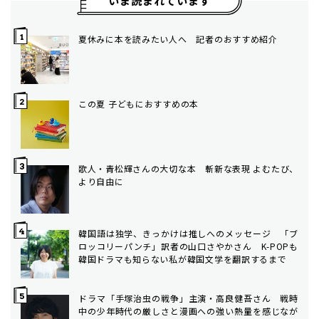
いま読まれています
夏休みに本を読みたい人へ 記者のおすすめ紹介
この夏 子どもにおすすめの本
歌人・青松輝さんの大切な本 斬新な表現 よむたび、
より自由に
韓国語は独学、きっかけは推しへのメッセージ 「ブ
ロッコリーパンチ」訳者の山口さやかさん K-POPも
韓国ドラマも知らない私が韓国文学を翻訳するまで
ドラマ「手塚治虫の戦争」主演・高良健吾さん 戦時
中の少年時代の厳しさと漫画への強い熱量を感じなが