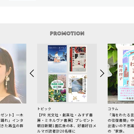
トピック
コラム
レゼント】一木
【PR 光文社・創英社・みすず書
「海をわたる
で踊れ」インタ
房・ミネルヴァ書房】プレゼント
の往復書簡」
起きた再生の群
朝日新聞1面広告の本、好書好日メ
出逢いの不思
ルマガ読者計20名様に
の〝家族〟