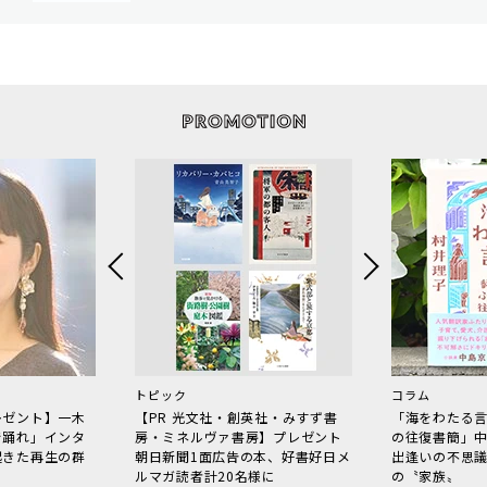
トピック
コラム
レゼント】一木
【PR 光文社・創英社・みすず書
「海をわたる
で踊れ」インタ
房・ミネルヴァ書房】プレゼント
の往復書簡」
起きた再生の群
朝日新聞1面広告の本、好書好日メ
出逢いの不思
ルマガ読者計20名様に
の〝家族〟