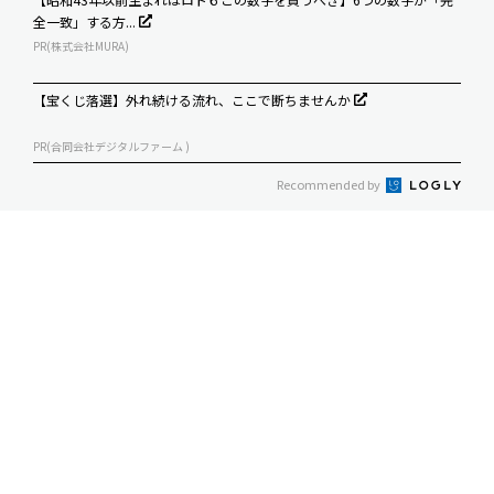
全一致」する方...
PR(株式会社MURA)
【宝くじ落選】外れ続ける流れ、ここで断ちませんか
PR(合同会社デジタルファーム )
Recommended by