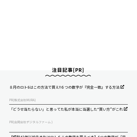
注目記事[PR]
８月のロト6はこの方法で買え!!６つの数字が『完全一致』する方法
PR(株式会社MURA)
「どうせ当たらない」と思ってた私が本当に当選した“買い方”がこれ
PR(合同会社デジタルファーム )
【昭和43年以前生まれはロト６この数字を買うべき】6つの数字が「完