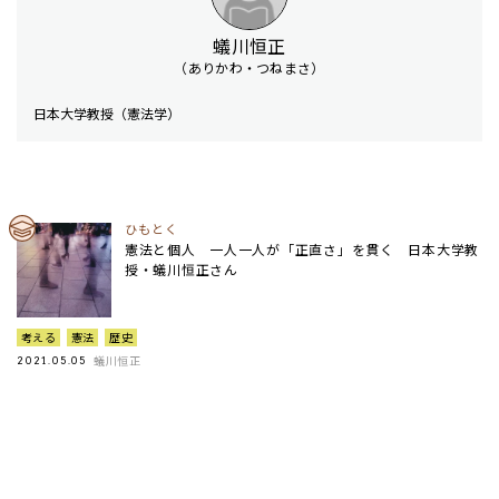
蟻川恒正
（ありかわ・つねまさ）
日本大学教授（憲法学）
ひもとく
憲法と個人 一人一人が「正直さ」を貫く 日本大学教
授・蟻川恒正さん
考える
憲法
歴史
蟻川恒正
2021.05.05