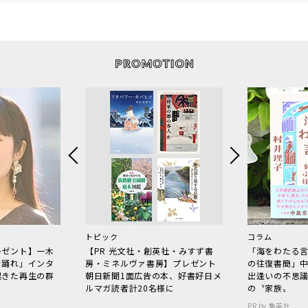
トピック
コラム
レゼント】一木
【PR 光文社・創英社・みすず書
「海をわたる
で踊れ」インタ
房・ミネルヴァ書房】プレゼント
の往復書簡」
起きた再生の群
朝日新聞1面広告の本、好書好日メ
出逢いの不思
ルマガ読者計20名様に
の〝家族〟
PR by 集英社