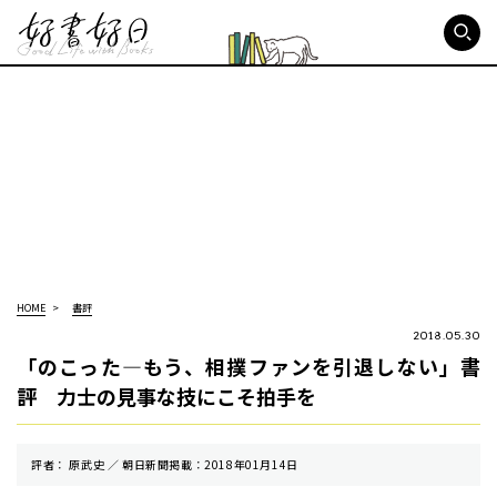
好書好日
HOME
書評
2018.05.30
「のこった―もう、相撲ファンを引退しない」書
評 力士の見事な技にこそ拍手を
評者： 原武史 ／ 朝⽇新聞掲載：2018年01月14日