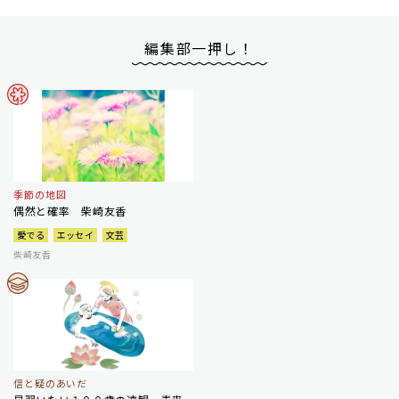
編集部一押し！
季節の地図
偶然と確率 柴崎友香
愛でる
エッセイ
文芸
柴崎友香
信と疑のあいだ