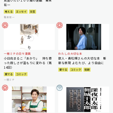
見習いたい１００歳の達観 青来
有一
考える
エッセイ
文芸
青来有一
一穂ミチの日々漫画
わたしの大切な本
小日向まるこ「あかり」 持ち寄
歌人・青松輝さんの大切な本 斬
った寂しさが温もりに変わる（第
新な表現 よむたび、より自由に
14回）
愛でる
コミック
短歌
愛でる
コミック
一穂ミチ