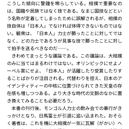
こうした傾向に警鐘を鳴らしている。相撲で重要なの
は、国籍や民族ではなく技である。なまじ国技などとい
う名称が定着してしまったために誤解されるが、相撲の
技自体は「日本人」でなければ体得できないものではな
い。観衆は、「日本人」力士が勝ったことに対してでは
なく、どの力士であろうが見事な技で勝ったことに対し
て拍手を送るべきなのだ——。
きわめてまっとうな議論である。この議論は、大相撲
のみに当てはまるわけではない。オリンピックにせよノ
ーベル賞にせよ、「日本人」が活躍したり受賞したりす
ることばかりが注目される。代替わりを控え、日本のア
イデンティティーの中核に位置づけられてきた天皇の存
在感も増しつつある。より大きな時代の文脈のなかに置
き換えてみることも必要だろう。
本書の刊行後、モンゴル人力士の飲み会での暴行がき
っかけとなり、日馬富士が引退に追い込まれた。おそら
く著者は、これを機に大相撲が一気に瓦解（がかい）へ