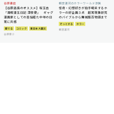
谷原書店
朝宮運河のホラーワールド渉猟
【谷原店長のオススメ】桜玉吉
怪奇・幻想好きが拍手喝采するホ
「満喫漫玉日記 深夜便」 ギャグ
ラーの好企画３点 超常現象研究
漫画家としての苦悩経た中年の日
のバイブルから舞城版百物語まで
常に共感
ぞっとする
ホラー
愛でる
コミック
東日本大震災
朝宮運河
谷原章介