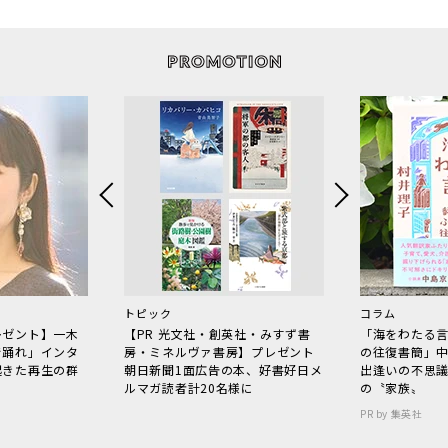
トピック
コラム
レゼント】一木
【PR 光文社・創英社・みすず書
「海をわたる
で踊れ」インタ
房・ミネルヴァ書房】プレゼント
の往復書簡」
起きた再生の群
朝日新聞1面広告の本、好書好日メ
出逢いの不思
ルマガ読者計20名様に
の〝家族〟
PR by 集英社