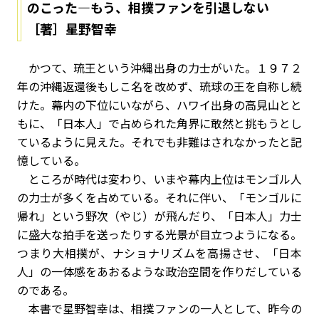
のこった―もう、相撲ファンを引退しない
［著］星野智幸
かつて、琉王という沖縄出身の力士がいた。１９７２
年の沖縄返還後もしこ名を改めず、琉球の王を自称し続
けた。幕内の下位にいながら、ハワイ出身の高見山とと
もに、「日本人」で占められた角界に敢然と挑もうとし
ているように見えた。それでも非難はされなかったと記
憶している。
ところが時代は変わり、いまや幕内上位はモンゴル人
の力士が多くを占めている。それに伴い、「モンゴルに
帰れ」という野次（やじ）が飛んだり、「日本人」力士
に盛大な拍手を送ったりする光景が目立つようになる。
つまり大相撲が、ナショナリズムを高揚させ、「日本
人」の一体感をあおるような政治空間を作りだしている
のである。
本書で星野智幸は、相撲ファンの一人として、昨今の