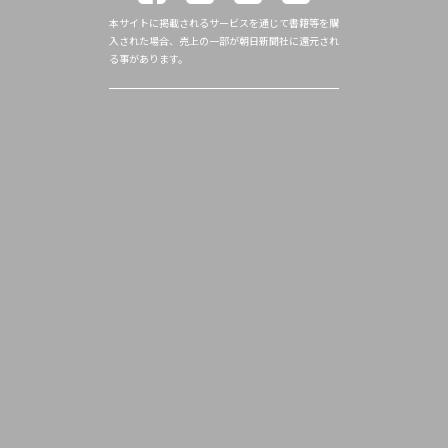
本サイトに掲載されるサービスを通じて書籍等を購
入された場合、売上の一部が朝日新聞社に還元され
る事があります。