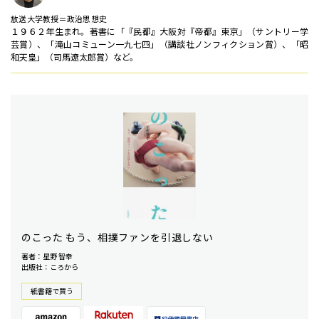
放送大学教授＝政治思想史
１９６２年生まれ。著書に「『民都』大阪対『帝都』東京」（サントリー学
芸賞）、「滝山コミューン一九七四」（講談社ノンフィクション賞）、「昭
和天皇」（司馬遼太郎賞）など。
のこった もう、相撲ファンを引退しない
著者：星野 智幸
出版社：ころから
紙書籍で買う