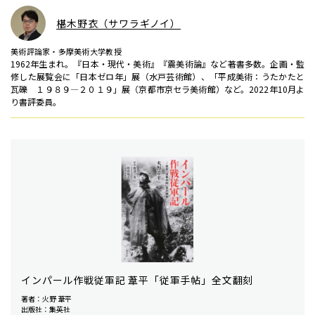
椹木野衣（サワラギノイ）
美術評論家・多摩美術大学教授
1962年生まれ。『日本・現代・美術』『震美術論』など著書多数。企画・監
修した展覧会に「日本ゼロ年」展（水戸芸術館）、「平成美術：うたかたと
瓦礫 １９８９―２０１９」展（京都市京セラ美術館）など。2022年10月よ
り書評委員。
インパール作戦従軍記 葦平「従軍手帖」全文翻刻
著者：火野 葦平
出版社：集英社