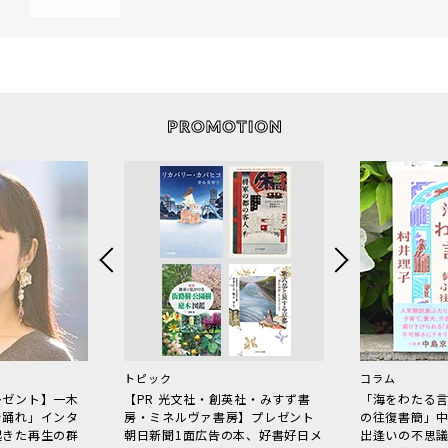
トピック
コラム
レゼント】一木
【PR 光文社・創英社・みすず書
「海をわたる
で踊れ」インタ
房・ミネルヴァ書房】プレゼント
の往復書簡」
起きた再生の群
朝日新聞1面広告の本、好書好日メ
出逢いの不思