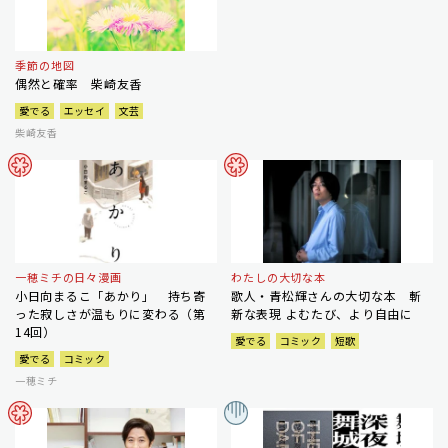
季節の地図
偶然と確率 柴崎友香
愛でる
エッセイ
文芸
柴崎友香
一穂ミチの日々漫画
わたしの大切な本
小日向まるこ「あかり」 持ち寄
歌人・青松輝さんの大切な本 斬
った寂しさが温もりに変わる（第
新な表現 よむたび、より自由に
14回）
愛でる
コミック
短歌
愛でる
コミック
一穂ミチ