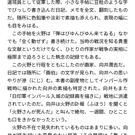
道班員として従軍した際、小さな手帖に豆粒のような字
でびっしり書き込んだ日記、メモを全文、翻刻したもの
だ。随所に色鉛筆や淡彩で素描も添えられ、表現の幅に
も目をみはる。
この手帖を火野は「弾はびゆんびゆん来てゐる」なか
でも「全く動ぜず」書き続けた。当時の戦況を知る貴重
な文献というだけでなく、ひとりの作家が戦争の実相に
極限まで迫ろうとした執念の記録でもある。
この火野と行程をともにしたのが画家、向井潤吉だ。
日記では随所に「画伯」の文字が見られ、向井への思い
やりが滲（にじ）む。本書の副産物としてインパール作
戦時に描かれた向井の素描も特定された。向井もまた
「日印軍インパール入城の記録画を描きに」戦地に派遣
されていたのだ。向井は火野の訃報（ふほう）を聞くと
「火野さんが死んだ」と叫んで絶句、一週間、ひとこと
も口をきかなかったという。
火野の不在で見失われているものはあまりに多い。向