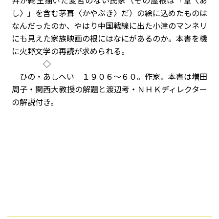
井が終生描いた変哲のない民家（その屋根は「葦〈あ
し〉」を含む茅葺〈かやぶき〉だ）の絵に込めたものは
なんだったのか、やはり中国戦線に出た小津のマンネリ
にも見えた家族映画の根にはなにがあるのか。本書を機
に火野文学の再読が求められる。
◇
ひの・あしへい １９０６〜６０。作家。本書は増田
周子・関西大教授の解題と渡辺考・ＮＨＫディレクター
の解説付き。