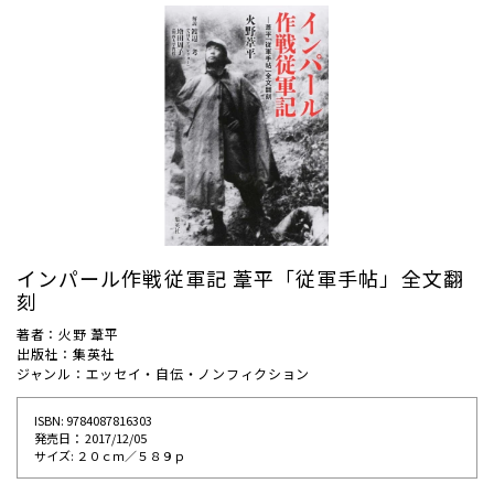
インパール作戦従軍記 葦平「従軍手帖」全文翻
刻
著者：火野 葦平
出版社：集英社
ジャンル：エッセイ・自伝・ノンフィクション
ISBN: 9784087816303
発売⽇： 2017/12/05
サイズ: ２０ｃｍ／５８９ｐ