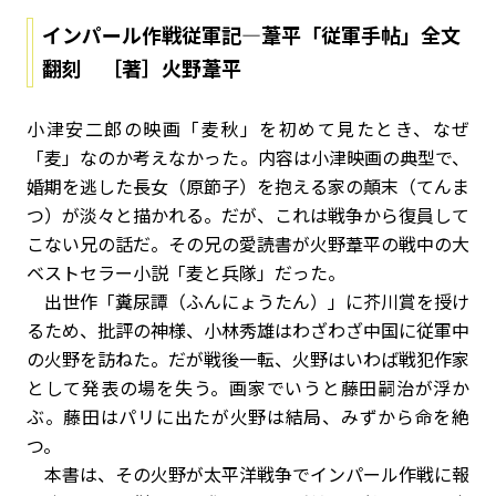
インパール作戦従軍記―葦平「従軍手帖」全文
翻刻 ［著］火野葦平
小津安二郎の映画「麦秋」を初めて見たとき、なぜ
「麦」なのか考えなかった。内容は小津映画の典型で、
婚期を逃した長女（原節子）を抱える家の顛末（てんま
つ）が淡々と描かれる。だが、これは戦争から復員して
こない兄の話だ。その兄の愛読書が火野葦平の戦中の大
ベストセラー小説「麦と兵隊」だった。
出世作「糞尿譚（ふんにょうたん）」に芥川賞を授け
るため、批評の神様、小林秀雄はわざわざ中国に従軍中
の火野を訪ねた。だが戦後一転、火野はいわば戦犯作家
として発表の場を失う。画家でいうと藤田嗣治が浮か
ぶ。藤田はパリに出たが火野は結局、みずから命を絶
つ。
本書は、その火野が太平洋戦争でインパール作戦に報