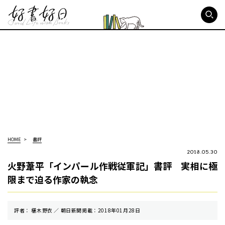
好書好日
HOME
書評
2018.05.30
火野葦平「インパール作戦従軍記」書評 実相に極
限まで迫る作家の執念
評者： 椹木野衣 ／ 朝⽇新聞掲載：2018年01月28日