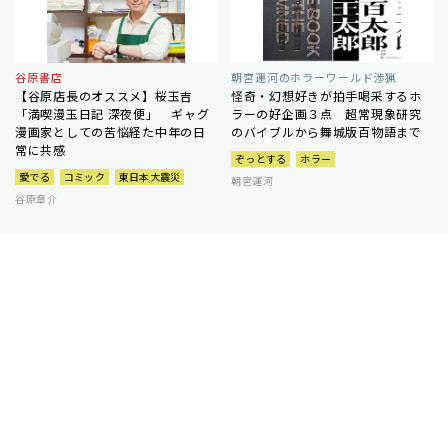
谷原書店
朝宮運河のホラーワールド渉猟
【谷原店長のオススメ】桜玉吉
怪奇・幻想好きが拍手喝采するホ
「満喫漫玉日記 深夜便」 ギャグ
ラーの好企画３点 超常現象研究
漫画家としての苦悩経た中年の日
のバイブルから舞城版百物語まで
常に共感
ぞっとする
ホラー
愛でる
コミック
東日本大震災
朝宮運河
谷原章介