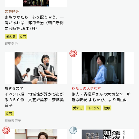
文芸時評
家族のかたち 心を配り合う、一
瞬があれば 都甲幸治〈朝日新聞
文芸時評26年7月〉
考える
文芸
都甲幸治
旅する文学
わたしの大切な本
イベント編 地域性が浮かびあが
歌人・青松輝さんの大切な本 斬
る３５０作 文芸評論家・斎藤美
新な表現 よむたび、より自由に
奈子
愛でる
コミック
短歌
文芸
斎藤美奈子