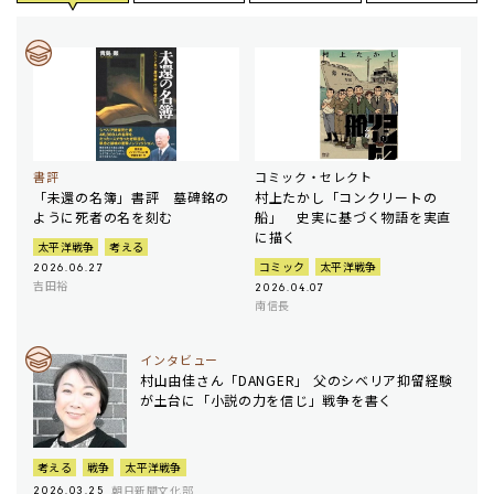
書評
コミック・セレクト
「未還の名簿」書評 墓碑銘の
村上たかし「コンクリートの
ように死者の名を刻む
船」 史実に基づく物語を実直
に描く
太平洋戦争
考える
コミック
太平洋戦争
2026.06.27
吉田裕
2026.04.07
南信長
インタビュー
村山由佳さん「DANGER」 父のシベリア抑留経験
が土台に「小説の力を信じ」戦争を書く
考える
戦争
太平洋戦争
朝日新聞文化部
2026.03.25