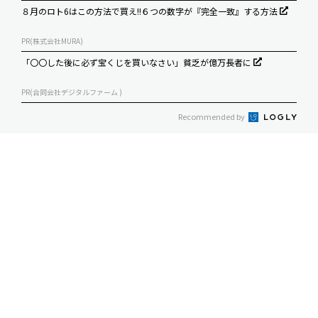
８月のロト6はこの方法で買え!!６つの数字が『完全一致』する方法
PR(株式会社MURA)
「〇〇した後に必ず宝くじを買いなさい」貧乏が億万長者に
PR(合同会社デジタルファーム )
Recommended by