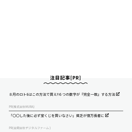
注目記事[PR]
８月のロト6はこの方法で買え!!６つの数字が『完全一致』する方法
PR(株式会社MURA)
「〇〇した後に必ず宝くじを買いなさい」貧乏が億万長者に
PR(合同会社デジタルファーム )