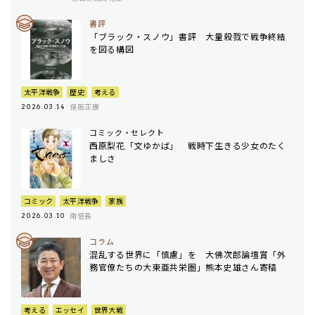
書評
「ブラック・スノウ」書評 大量殺戮で戦争終結
を図る構図
太平洋戦争
歴史
考える
保阪正康
2026.03.14
コミック・セレクト
西原梨花「文ゆかば」 戦時下生きる少女のたく
ましさ
コミック
太平洋戦争
家族
南信長
2026.03.10
コラム
混乱する世界に「慎慮」を 大佛次郎論壇賞「外
務官僚たちの大東亜共栄圏」熊本史雄さん寄稿
考える
エッセイ
世界大戦