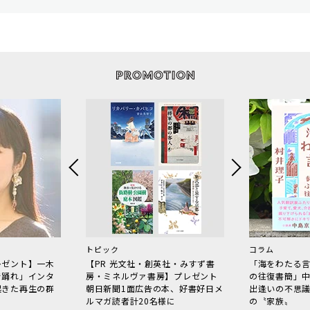
トピック
コラム
レゼント】一木
【PR 光文社・創英社・みすず書
「海をわたる
で踊れ」インタ
房・ミネルヴァ書房】プレゼント
の往復書簡」
起きた再生の群
朝日新聞1面広告の本、好書好日メ
出逢いの不思
ルマガ読者計20名様に
の〝家族〟