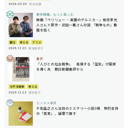
熊本史雄
2026.02.02
新作映画、もっと楽しむ
映画「ペリリュー ―楽園のゲルニカ―」板垣李光
人さん×原作・武田一義さん対談 「戦争もの」敷
居を低く
観る
考える
アニメ
根津香菜子
2025.11.23
書評
「人びとの社会戦争」 高揚する「空気」が国家
を導く先 朝日新聞書評から
太平洋戦争
考える
酒井啓子
2025.11.22
エンタメ季評
千街晶之さん注目のミステリー小説3冊 熱烈支持
の「真実」、論理で崩す