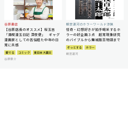
谷原書店
朝宮運河のホラーワールド渉猟
【谷原店長のオススメ】桜玉吉
怪奇・幻想好きが拍手喝采するホ
「満喫漫玉日記 深夜便」 ギャグ
ラーの好企画３点 超常現象研究
漫画家としての苦悩経た中年の日
のバイブルから舞城版百物語まで
常に共感
ぞっとする
ホラー
愛でる
コミック
東日本大震災
朝宮運河
谷原章介