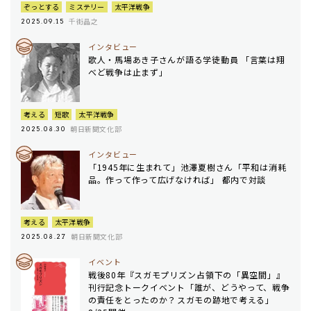
ぞっとする
ミステリー
太平洋戦争
千街晶之
2025.09.15
インタビュー
歌人・馬場あき子さんが語る学徒動員 「言葉は翔
べど戦争は止まず」
考える
短歌
太平洋戦争
朝日新聞文化部
2025.08.30
インタビュー
「1945年に生まれて」池澤夏樹さん「平和は消耗
品。作って作って広げなければ」 都内で対談
考える
太平洋戦争
朝日新聞文化部
2025.08.27
イベント
戦後80年『スガモプリズン――占領下の「異空間」』
刊行記念トークイベント「誰が、どうやって、戦争
の責任をとったのか？――スガモの跡地で考える」