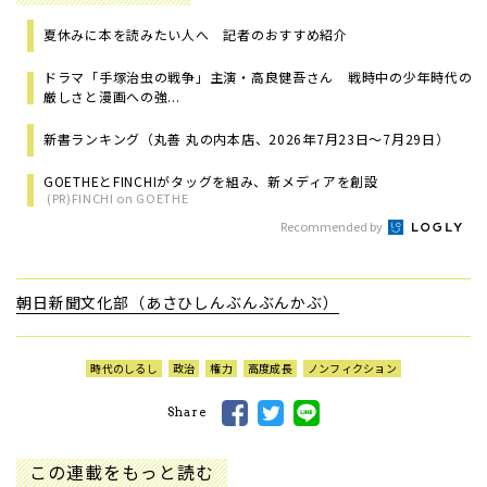
夏休みに本を読みたい人へ 記者のおすすめ紹介
ドラマ「手塚治虫の戦争」主演・高良健吾さん 戦時中の少年時代の
厳しさと漫画への強...
新書ランキング（丸善 丸の内本店、2026年7月23日～7月29日）
GOETHEとFINCHIがタッグを組み、新メディアを創設
(PR)FINCHI on GOETHE
Recommended by
朝日新聞文化部（あさひしんぶんぶんかぶ）
時代のしるし
政治
権力
高度成長
ノンフィクション
Share
この連載をもっと読む