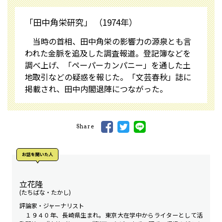
「田中角栄研究」 （1974年）
当時の首相、田中角栄の影響力の源泉とも言
われた金脈を追及した調査報道。登記簿などを
調べ上げ、「ペーパーカンパニー」を通した土
地取引などの疑惑を報じた。「文芸春秋」誌に
掲載され、田中内閣退陣につながった。
Share
お話を聞いた⼈
立花隆
(たちばな・たかし)
評論家・ジャーナリスト
１９４０年、長崎県生まれ。東京大在学中からライターとして活