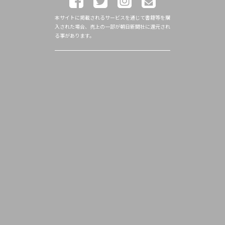
本サイトに掲載されるサービスを通じて書籍等を購
入された場合、売上の一部が朝日新聞社に還元され
る事があります。