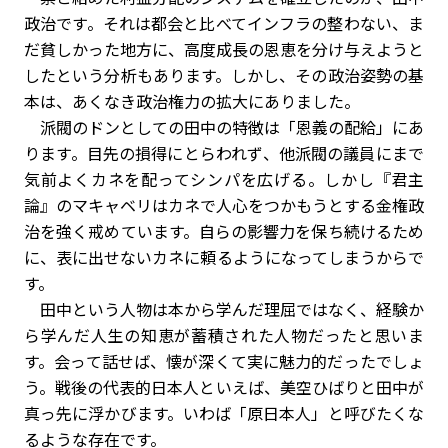
政治です。それは都会と比べてインフラの整わない、ま
だ貧しかった地方に、高度成長の恩恵を分け与えようと
したという分析もあります。しかし、その政治姿勢の基
本は、あくなき政治権力の拡大にありました。
派閥のドンとしての田中の特徴は「恩義の配給」にあ
ります。目先の損得にとらわれず、他派閥の議員にまで
気前よくカネを配ってシンパを広げる。しかし『君主
論』のマキャベリはカネで人心をつかもうとする金権政
治を強く戒めています。自らの影響力を保ち続けるため
に、表に出せないカネに頼るようになってしまうからで
す。
田中という人物は本から学んだ理屈ではなく、経験か
ら学んだ人生の知恵が蓄積された人物だったと思いま
す。会って話せば、懐が深くて実に魅力的だったでしょ
う。戦後の代表的日本人といえば、美空ひばりと田中が
真っ先に浮かびます。いわば「原日本人」と呼びたくな
るような存在です。