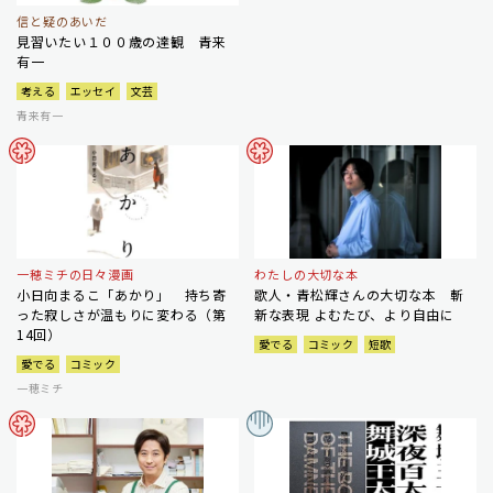
信と疑のあいだ
見習いたい１００歳の達観 青来
有一
考える
エッセイ
文芸
青来有一
一穂ミチの日々漫画
わたしの大切な本
小日向まるこ「あかり」 持ち寄
歌人・青松輝さんの大切な本 斬
った寂しさが温もりに変わる（第
新な表現 よむたび、より自由に
14回）
愛でる
コミック
短歌
愛でる
コミック
一穂ミチ