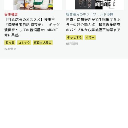
谷原書店
朝宮運河のホラーワールド渉猟
【谷原店長のオススメ】桜玉吉
怪奇・幻想好きが拍手喝采するホ
「満喫漫玉日記 深夜便」 ギャグ
ラーの好企画３点 超常現象研究
漫画家としての苦悩経た中年の日
のバイブルから舞城版百物語まで
常に共感
ぞっとする
ホラー
愛でる
コミック
東日本大震災
朝宮運河
谷原章介