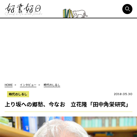
好書好日
HOME
インタビュー
時代のしるし
時代のしるし
2018.05.30
上り坂への郷愁、今なお 立花隆「田中角栄研究」