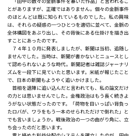
「田中の数々の金脈事件を暴いた作品」と言われるこ
とがありますが、正確ではありません。個々の金脈事件
のほとんどは既に知られているものでした。私の興味
は、それらの疑惑の一つひとつを適切に並べて、金脈の
全体構図をあぶり出し、その背後にある仕掛けを描き出
すことにあったのです。
７４年１０月に発表しましたが、新聞は当初、追随し
ませんでした。当時は、新聞が書かないとニュースとし
て認められないような時代。新聞記者は雑誌ジャーナリ
ズムを一段下に見ていたと思います。米紙が報じたこと
で、日本の新聞もようやく追いかけました。
首相を退陣に追い込んだと言われても、私の論文だけ
の力とは思いませんでした。金権政治はもう長く続きよ
うがない状態だったのです。「荷物を目いっぱい背負っ
たロバが、ワラをもう一本のせられただけで倒れた」と
でも言いましょうか。戦後政治の一つの曲がり角に、立
ち会ったのだと思います。
票と絡めた利益分配のシステムを確立したのが、田中