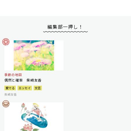
編集部一押し！
季節の地図
偶然と確率 柴崎友香
愛でる
エッセイ
文芸
柴崎友香