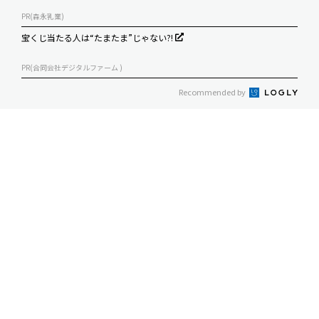
PR(森永乳業)
宝くじ当たる人は“たまたま”じゃない?!
PR(合同会社デジタルファーム )
Recommended by