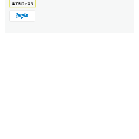
電⼦書籍で買う