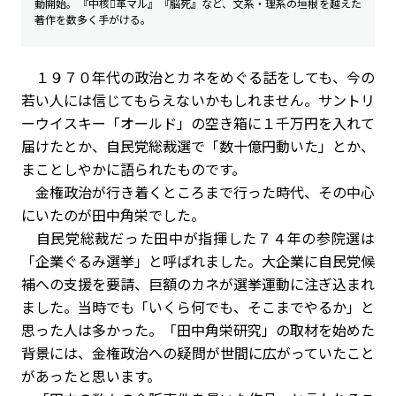
動開始。『中核革マル』『脳死』など、文系・理系の垣根を越えた
著作を数多く手がける。
１９７０年代の政治とカネをめぐる話をしても、今の
若い人には信じてもらえないかもしれません。サントリ
ーウイスキー「オールド」の空き箱に１千万円を入れて
届けたとか、自民党総裁選で「数十億円動いた」とか、
まことしやかに語られたものです。
金権政治が行き着くところまで行った時代、その中心
にいたのが田中角栄でした。
自民党総裁だった田中が指揮した７４年の参院選は
「企業ぐるみ選挙」と呼ばれました。大企業に自民党候
補への支援を要請、巨額のカネが選挙運動に注ぎ込まれ
ました。当時でも「いくら何でも、そこまでやるか」と
思った人は多かった。「田中角栄研究」の取材を始めた
背景には、金権政治への疑問が世間に広がっていたこと
があったと思います。