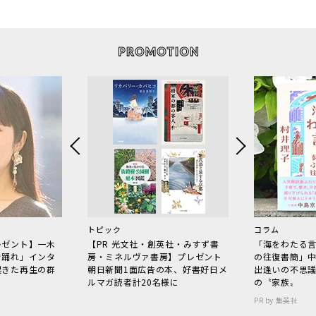
トピック
コラム
レゼント】一木
【PR 光文社・創英社・みすず書
「海をわたる
で踊れ」インタ
房・ミネルヴァ書房】プレゼント
の往復書簡」
起きた再生の群
朝日新聞1面広告の本、好書好日メ
出逢いの不思
ルマガ読者計20名様に
の〝家族〟
PR by 集英社