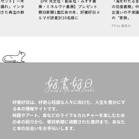
レゼント】一木
【PR 光文社・創英社・みすず書
「海をわたる
で踊れ」インタ
房・ミネルヴァ書房】プレゼント
の往復書簡」
起きた再生の群
朝日新聞1面広告の本、好書好日メ
出逢いの不思
ルマガ読者計20名様に
の〝家族〟
PR by 集英社
好書好日は、好奇心旺盛な人々に向けた、人生を豊かにす
る本の情報サイトです。
映画やアート、食などのライフ＆カルチャーを楽しむため
の本の紹介から、朝日新聞に掲載された書評まで、あなた
と本の出会いをお手伝いします。