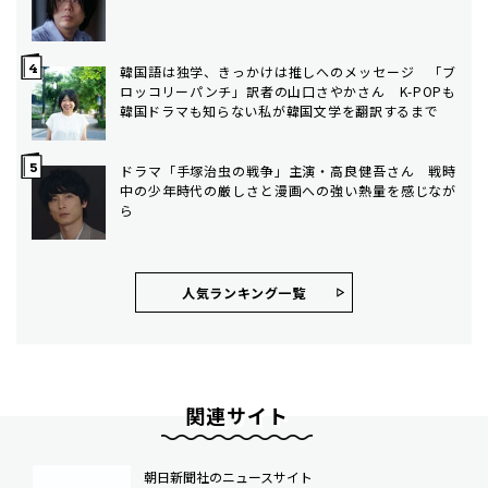
韓国語は独学、きっかけは推しへのメッセージ 「ブ
ロッコリーパンチ」訳者の山口さやかさん K-POPも
韓国ドラマも知らない私が韓国文学を翻訳するまで
ドラマ「手塚治虫の戦争」主演・高良健吾さん 戦時
中の少年時代の厳しさと漫画への強い熱量を感じなが
ら
人気ランキング⼀覧
関連サイト
朝日新聞社のニュースサイト