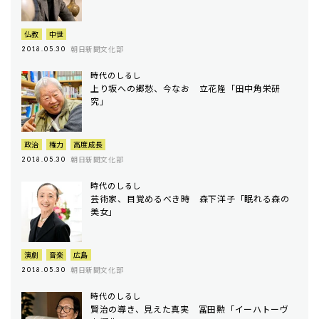
仏教
中世
朝日新聞文化部
2018.05.30
時代のしるし
上り坂への郷愁、今なお 立花隆「田中角栄研
究」
政治
権力
高度成長
朝日新聞文化部
2018.05.30
時代のしるし
芸術家、目覚めるべき時 森下洋子「眠れる森の
美女」
演劇
音楽
広島
朝日新聞文化部
2018.05.30
時代のしるし
賢治の導き、見えた真実 冨田勲「イーハトーヴ