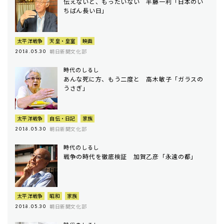
伝えないと、もったいない 半藤一利「日本のい
ちばん長い日」
太平洋戦争
天皇・皇室
映画
朝日新聞文化部
2018.05.30
時代のしるし
あんな死に方、もう二度と 高木敏子「ガラスの
うさぎ」
太平洋戦争
自伝・日記
家族
朝日新聞文化部
2018.05.30
時代のしるし
戦争の時代を徹底検証 加賀乙彦「永遠の都」
太平洋戦争
昭和
家族
朝日新聞文化部
2018.05.30