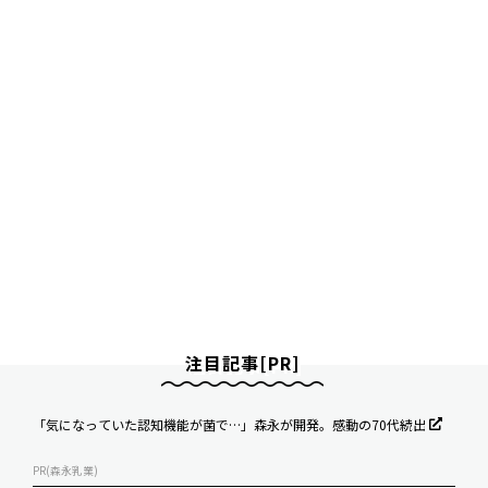
注目記事[PR]
「気になっていた認知機能が菌で…」森永が開発。感動の70代続出
PR(森永乳業)