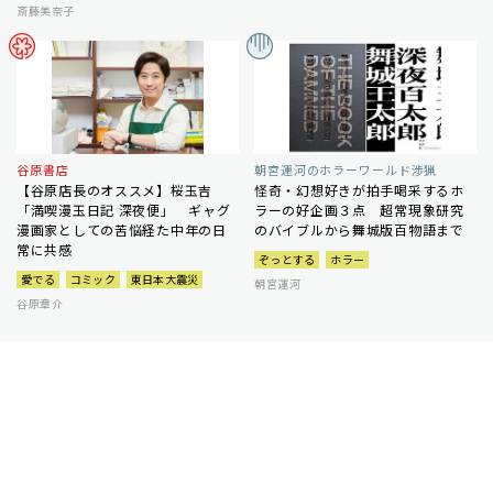
斎藤美奈子
谷原書店
朝宮運河のホラーワールド渉猟
【谷原店長のオススメ】桜玉吉
怪奇・幻想好きが拍手喝采するホ
「満喫漫玉日記 深夜便」 ギャグ
ラーの好企画３点 超常現象研究
漫画家としての苦悩経た中年の日
のバイブルから舞城版百物語まで
常に共感
ぞっとする
ホラー
愛でる
コミック
東日本大震災
朝宮運河
谷原章介