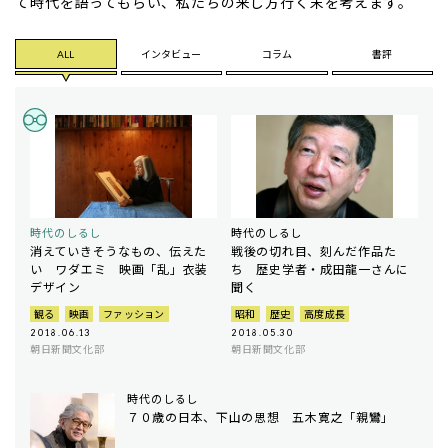
て時代を語ってもらい、私たちの来し方行く末を考えます。
ALL
インタビュー
コラム
書評
時代のしるし
時代のしるし
消えていきそうなもの、伝えた
戦後の切れ目、刻んだ作品た
い ワダエミ 映画「乱」衣装
ち 歴史学者・成田龍一さんに
デザイン
聞く
観る
映画
ファッション
昭和
歴史
高度成長
2018.06.13
2018.05.30
朝日新聞文化部
朝日新聞文化部
時代のしるし
７０歳の日本、下山の思想 五木寛之「親鸞」