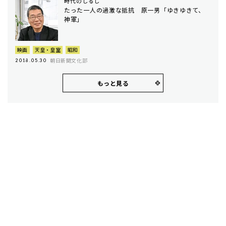
時代のしるし
たった一人の過激な抵抗 原一男「ゆきゆきて、
神軍」
映画
天皇・皇室
昭和
朝日新聞文化部
2018.05.30
もっと見る