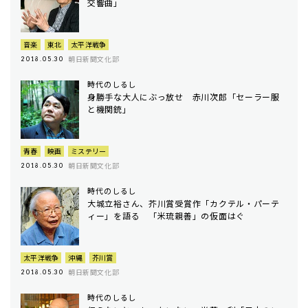
交響曲」
音楽
東北
太平洋戦争
朝日新聞文化部
2018.05.30
時代のしるし
身勝手な大人にぶっ放せ 赤川次郎「セーラー服
と機関銃」
青春
映画
ミステリー
朝日新聞文化部
2018.05.30
時代のしるし
大城立裕さん、芥川賞受賞作「カクテル・パーテ
ィー」を語る 「米琉親善」の仮面はぐ
太平洋戦争
沖縄
芥川賞
朝日新聞文化部
2018.05.30
時代のしるし