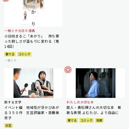
一穂ミチの日々漫画
小日向まるこ「あかり」 持ち寄
った寂しさが温もりに変わる（第
14回）
愛でる
コミック
一穂ミチ
旅する文学
わたしの大切な本
イベント編 地域性が浮かびあが
歌人・青松輝さんの大切な本 斬
る３５０作 文芸評論家・斎藤美
新な表現 よむたび、より自由に
奈子
愛でる
コミック
短歌
文芸