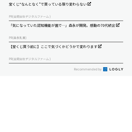
宝くじ“なんとなく”で買っている限り変わらない
PR(合同会社デジタルファーム )
「気になっていた認知機能が菌で…」森永が開発。感動の70代続出
PR(森永乳業)
【宝くじ買う前に】ここで気づくかどうかで変わります
PR(合同会社デジタルファーム )
Recommended by