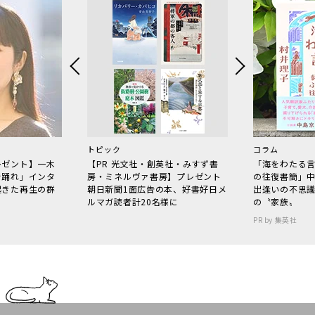
トピック
コラム
レゼント】一木
【PR 光文社・創英社・みすず書
「海をわたる
で踊れ」インタ
房・ミネルヴァ書房】プレゼント
の往復書簡」
起きた再生の群
朝日新聞1面広告の本、好書好日メ
出逢いの不思
ルマガ読者計20名様に
の〝家族〟
PR by 集英社