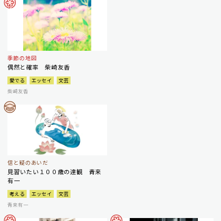
季節の地図
偶然と確率 柴崎友香
愛でる
エッセイ
文芸
柴崎友香
信と疑のあいだ
見習いたい１００歳の達観 青来
有一
考える
エッセイ
文芸
青来有一