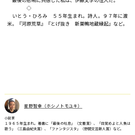
最後の悲鳴に共感した私は、伊藤文学の住人だ。
◇
いとう・ひろみ ５５年生まれ。詩人。９７年に渡
米。『河原荒草』『とげ抜き 新巣鴨地蔵縁起』など。
星野智幸（ホシノトモユキ）
小説家
１９６５年生まれ。著書に「最後の吐息」（文藝賞）、「目覚めよと人魚は
歌う」（三島由紀夫賞）、「ファンタジスタ」（野間文芸新人賞）など。