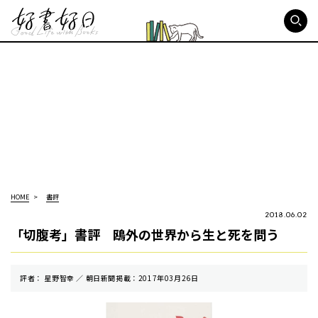
好書好日
HOME
書評
2018.06.02
「切腹考」書評 鴎外の世界から生と死を問う
評者： 星野智幸 ／ 朝⽇新聞掲載：2017年03月26日