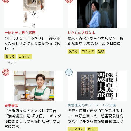
一穂ミチの日々漫画
わたしの大切な本
小日向まるこ「あかり」 持ち寄
歌人・青松輝さんの大切な本 斬
った寂しさが温もりに変わる（第
新な表現 よむたび、より自由に
14回）
愛でる
コミック
短歌
愛でる
コミック
一穂ミチ
谷原書店
朝宮運河のホラーワールド渉猟
【谷原店長のオススメ】桜玉吉
怪奇・幻想好きが拍手喝采するホ
「満喫漫玉日記 深夜便」 ギャグ
ラーの好企画３点 超常現象研究
漫画家としての苦悩経た中年の日
のバイブルから舞城版百物語まで
常に共感
ぞっとする
ホラー