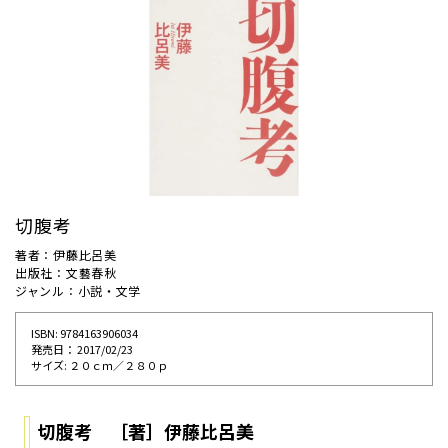
切腹考
著者：伊藤比呂美
出版社：文藝春秋
ジャンル：小説・文学
ISBN: 9784163906034
発売⽇： 2017/02/23
サイズ: ２０ｃｍ／２８０ｐ
切腹考 ［著］
伊藤比呂美