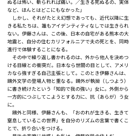
ぬるは怖い、斬られれば痛い。／生きる死ぬるの、実体
など、ほんとはどこにもなかった」
しかし、それがたとえ幻想であっても、近代以降に生
きる私たちは、誰もアイデンティティなしでは生きられ
ない。伊藤さんは、この後、日本の自宅がある熊本の大
地震と、自分の住むカリフォルニアで夫の死とを、同時
進行で体験することになる。
その中で繰り返し書かれるのは、外から他人を決めつ
ける目線との衝突だ。日本なら世間の目として、アメリ
カなら強すぎる自己主張として。このとき伊藤さんは、
鴎外文学の登場人物と重なる。鴎外が執拗（しつよう）
に書き続けたという「知的で我の強い」女に。外側から
一方的につぶしてこようとする力に、抗（あらが）う女
に。
鴎外と同様、伊藤さんも、「おのれが生きる、生きて
窒息しているこの世界」を自分のリズムの言葉で書くこ
とで、折り合いをつける。