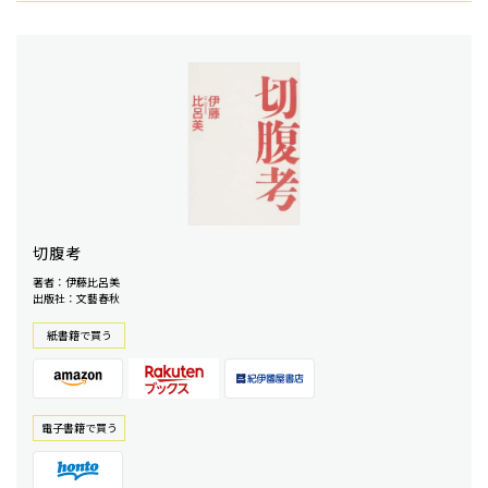
切腹考
著者：伊藤比呂美
出版社：文藝春秋
紙書籍で買う
電⼦書籍で買う