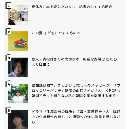
夏休みに本を読みたい人へ 記者のおすすめ紹介
この夏 子どもにおすすめの本
歌人・青松輝さんの大切な本 斬新な表現 よむたび、
より自由に
韓国語は独学、きっかけは推しへのメッセージ 「ブ
ロッコリーパンチ」訳者の山口さやかさん K-POPも
韓国ドラマも知らない私が韓国文学を翻訳するまで
ドラマ「手塚治虫の戦争」主演・高良健吾さん 戦時
中の少年時代の厳しさと漫画への強い熱量を感じなが
ら