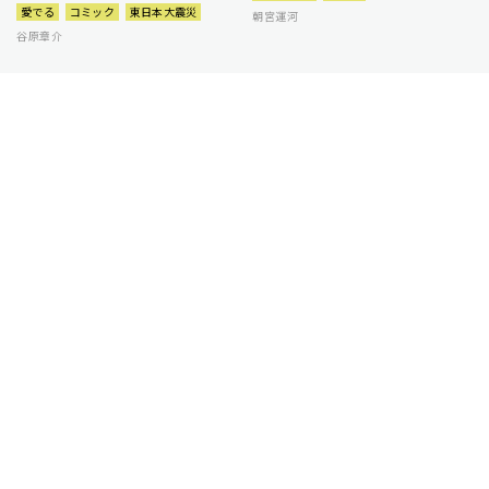
愛でる
コミック
東日本大震災
朝宮運河
谷原章介