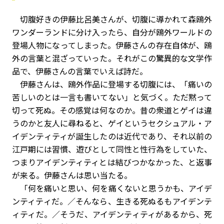
切腹好きの伊藤比呂美さんが、切腹に導かれて森鴎外
ワンダーランドに分け入ったら、自分が鴎外ワールドの
登場人物になってしまった。伊藤さんの存在自体が、鴎
外の言葉と混ざっていった。それがこの驚異的な文学作
品で、伊藤さんの言葉でいえば詩だ。
伊藤さんは、鴎外作品に登場する切腹には、「痛いの
苦しいのとは一言も書いてない」と気づく。ただ黙って
切って死ぬ。その感覚は何なのか。昔の衆道とゲイは違
うのかと友人に尋ねると、ゲイというセクシュアル・ア
イデンティティが誕生したのは近代であり、それ以前の
江戸期には習慣、遊びとして同性と性行為をしていた、
つまりアイデンティティとは結びつかなかった、と返事
が来る。伊藤さんは思い当たる。
「何を痛いと思い、何を痛くないと思うかも、アイデ
ンティティだ。／そんなら、生きる死ぬるもアイデンテ
ィティだ。／そうだ、アイデンティティがあるから、死