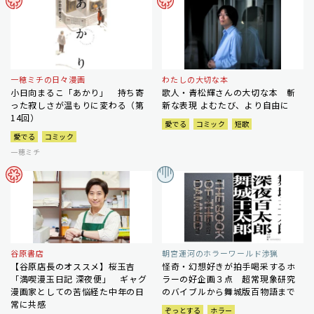
一穂ミチの日々漫画
わたしの大切な本
小日向まるこ「あかり」 持ち寄
歌人・青松輝さんの大切な本 斬
った寂しさが温もりに変わる（第
新な表現 よむたび、より自由に
14回）
愛でる
コミック
短歌
愛でる
コミック
一穂ミチ
谷原書店
朝宮運河のホラーワールド渉猟
【谷原店長のオススメ】桜玉吉
怪奇・幻想好きが拍手喝采するホ
「満喫漫玉日記 深夜便」 ギャグ
ラーの好企画３点 超常現象研究
漫画家としての苦悩経た中年の日
のバイブルから舞城版百物語まで
常に共感
ぞっとする
ホラー