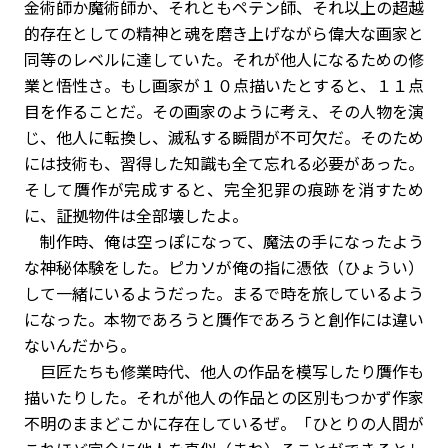
金術師か魔術師か、それともペテン師、それ以上の超越
的存在としての精神と魂を磨き上げながら偉大な画家と
同等のレベルに達していた。それが他人になるための修
業と悟性さ。もし画家が１０点描いたとすると、１１点
目を作ることだ。その画家のように考え、その人物を演
じ、他人に転換し、滅私する瞬間が不可欠だ。そのため
には技術も、習得した知識も全て忘れる必要があった。
そして贋作が完成すると、完全犯罪の痕跡を消すため
に、証拠物件は全部壊したよ。
制作時、俺は空っぽになって、魔法の手になったよう
な神秘体験をした。ピカソが俺の指に憑依（ひょうい）
して一緒にいるようだった。まるで時を旅しているよう
になった。本物であろうと贋作であろうと創作には違い
ないんだから。
巨匠たちも修業時代、他人の作品を模写したり贋作も
描いたりした。それが他人の作品との区別もつかず作家
不明のままどこかに存在しているぜ。「ひとりの人間が