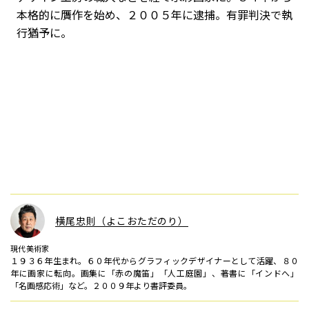
本格的に贋作を始め、２００５年に逮捕。有罪判決で執
行猶予に。
横尾忠則（よこおただのり）
現代美術家
１９３６年生まれ。６０年代からグラフィックデザイナーとして活躍、８０
年に画家に転向。画集に「赤の魔笛」「人工庭園」、著書に「インドへ」
「名画感応術」など。２００９年より書評委員。