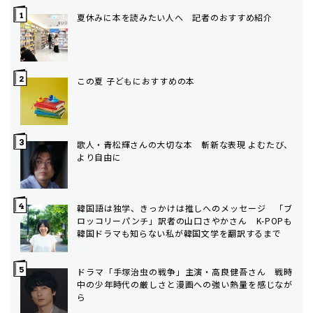
夏休みに本を読みたい人へ 記者のおすすめ紹介
この夏 子どもにおすすめの本
歌人・青松輝さんの大切な本 斬新な表現 よむたび、
より自由に
韓国語は独学、きっかけは推しへのメッセージ 「ブ
ロッコリーパンチ」訳者の山口さやかさん K-POPも
韓国ドラマも知らない私が韓国文学を翻訳するまで
ドラマ「手塚治虫の戦争」主演・高良健吾さん 戦時
中の少年時代の厳しさと漫画への強い熱量を感じなが
ら