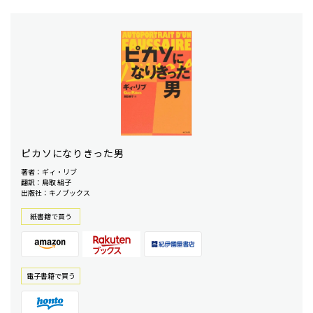
ピカソになりきった男
著者：ギィ・リブ
翻訳：鳥取 絹子
出版社：キノブックス
紙書籍で買う
電⼦書籍で買う