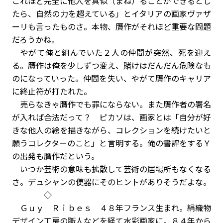
これほど完全に他人を真似（まね）ることができるとし
たら、自然の力を超えている」とイタリアの画家ヴァザ
ーリも言ったものさ。本物、贋作がそれほど重要な問題
だろうかね。
やがて俺と組んでいた２人の仲間が突然、死を迎え
る。贋作は俺を少しずつ変え、賭けはだんだん危険なも
のになっていった。仲間を失い、やがて贋作のキャリア
に終止符が打たれた。
売らなきゃ贋作でも罪にならない。また贋作者の署名
が入れば合法だって？ ピカソは、画家とは「自分が好
きな他人の絵を描きながら、コレクションを続けたいと
願うコレクターのこと」と言明する。俺の書評をするＹ
の出発も贋作だという。
いつか芸術の意味も拡散して芸術の居場所もなくなる
さ。デュシャンの便器にそのヒントがありそうだよな。
◇
Ｇｕｙ Ｒｉｂｅｓ ４８年フランス生まれ。絹織物
デザイン工房の職人などを経て水彩画家に。８４年から