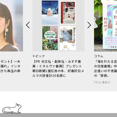
トピック
コラム
レゼント】一木
【PR 光文社・創英社・みすず書
「海をわたる
で踊れ」インタ
房・ミネルヴァ書房】プレゼント
の往復書簡」
起きた再生の群
朝日新聞1面広告の本、好書好日メ
出逢いの不思
ルマガ読者計20名様に
の〝家族〟
PR by 集英社