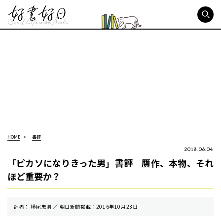
好書好日
HOME
書評
2018.06.04
「ピカソになりきった男」書評 贋作、本物、それ
ほど重要か？
評者： 横尾忠則 ／ 朝⽇新聞掲載：2016年10月23日