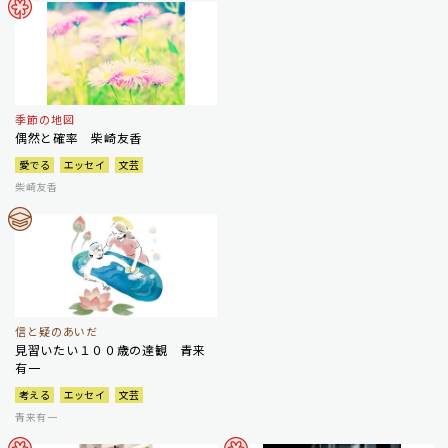
季節の地図
偶然と確率 柴崎友香
愛でる
エッセイ
文芸
柴崎友香
信と疑のあいだ
見習いたい１００歳の達観 青来
有一
考える
エッセイ
文芸
青来有一