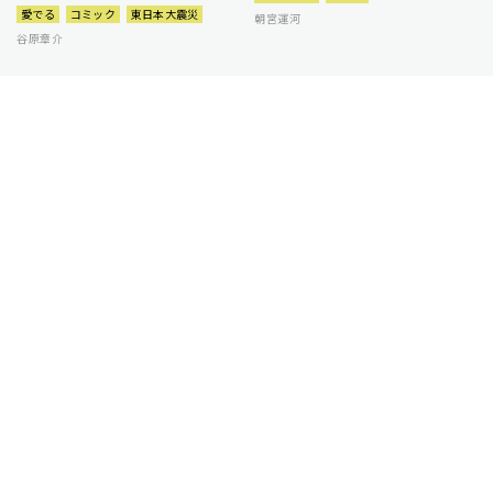
愛でる
コミック
東日本大震災
朝宮運河
谷原章介