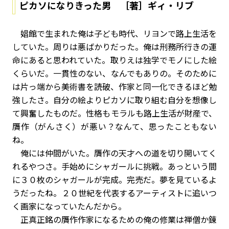
ピカソになりきった男 ［著］ギィ・リブ
娼館で生まれた俺は子ども時代、リヨンで路上生活を
していた。周りは悪ばかりだった。俺は刑務所行きの運
命にあると思われていた。取りえは独学でモノにした絵
くらいだ。一貫性のない、なんでもありの。そのために
は片っ端から美術書を読破、作家と同一化できるほど勉
強したさ。自分の絵よりピカソに取り組む自分を想像し
て興奮したものだ。性格もモラルも路上生活が財産で、
贋作（がんさく）が悪い？なんて、思ったこともない
ね。
俺には仲間がいた。贋作の天才への道を切り開いてく
れるやつさ。手始めにシャガールに挑戦。あっという間
に３０枚のシャガールが完成。完売だ。夢を見ているよ
うだったね。２０世紀を代表するアーティストに追いつ
く画家になっていたんだから。
正真正銘の贋作作家になるための俺の修業は禅僧か錬