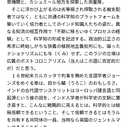
育機関と、カシュミール地方を探索した測量隊。
そこに浮かび上がるのは劣等視され搾取される被支配
者ではなく、ともに共通の科学知のプラットフォームを
築いていく協力者としてのインド知識人たちの姿だ。異
なる知流の相互作用で「不断に移ろいゆくプロセスの経
験」として、科学知の形成を記述する。政治的公正さの
希求に終始しがちな狭義の植民地主義批判にも、偏った
ナショナリズムにも与（くみ）せず。このラジの立場は
広義のポストコロニアリズム（当人はこの語に否定的だ
が）だと思う。
１８世紀末カルカッタで判事を務めた言語学者ジョー
ンズをめぐる章は、目から鱗（うろこ）のおもしろさ。
インドの古代語サンスクリットはヨーロッパ諸言語と同
起源という彼の説を、インド人学者が科学史の文脈に置
き直すと、こんなに戦略的に見えるとは。科学的とは結
局信頼できるということ、そして信頼できるとはモラル
を共有する共同体の一員、当時なら英国のジェントルマ