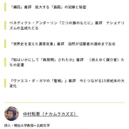
「虜囚」書評 拡大する「島国」の試練と秘密
ベネディクト・アンダーソン「三つの旗のもとに」書評 ナショナリ
ズムの生成たどる
「世界史を変えた異常気象」書評 自然が征服者の運命まで左右
『知はいかにして「再発明」されたか』書評 〈消えゆく媒介者〉た
ちの変遷
『ヴァスコ・ダ・ガマの「聖戦」』書評 今とつながる15世紀末の大
変化
中村和恵（ナカムラカズエ）
詩人・明治大学教授＝比較文学