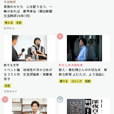
文芸時評
家族のかたち 心を配り合う、一
瞬があれば 都甲幸治〈朝日新聞
文芸時評26年7月〉
考える
文芸
都甲幸治
旅する文学
わたしの大切な本
イベント編 地域性が浮かびあが
歌人・青松輝さんの大切な本 斬
る３５０作 文芸評論家・斎藤美
新な表現 よむたび、より自由に
奈子
愛でる
コミック
短歌
文芸
斎藤美奈子