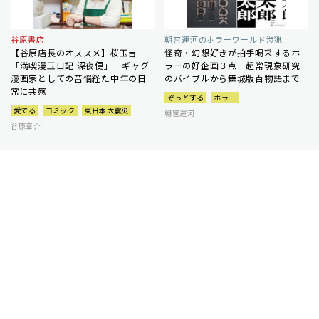
谷原書店
朝宮運河のホラーワールド渉猟
【谷原店長のオススメ】桜玉吉
怪奇・幻想好きが拍手喝采するホ
「満喫漫玉日記 深夜便」 ギャグ
ラーの好企画３点 超常現象研究
漫画家としての苦悩経た中年の日
のバイブルから舞城版百物語まで
常に共感
ぞっとする
ホラー
愛でる
コミック
東日本大震災
朝宮運河
谷原章介