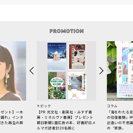
トピック
コラム
レゼント】一木
【PR 光文社・創英社・みすず書
「海をわたる
で踊れ」インタ
房・ミネルヴァ書房】プレゼント
の往復書簡」
起きた再生の群
朝日新聞1面広告の本、好書好日メ
出逢いの不思
ルマガ読者計20名様に
の〝家族〟