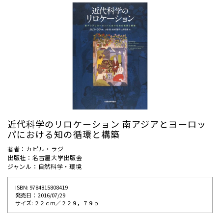
近代科学のリロケーション 南アジアとヨーロッ
パにおける知の循環と構築
著者：カピル・ラジ
出版社：名古屋大学出版会
ジャンル：自然科学・環境
ISBN: 9784815808419
発売⽇： 2016/07/29
サイズ: ２２ｃｍ／２２９，７９ｐ