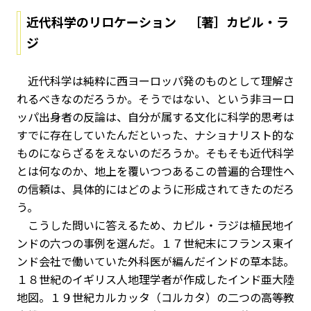
近代科学のリロケーション ［著］カピル・ラ
ジ
近代科学は純粋に西ヨーロッパ発のものとして理解さ
れるべきなのだろうか。そうではない、という非ヨーロ
ッパ出身者の反論は、自分が属する文化に科学的思考は
すでに存在していたんだといった、ナショナリスト的な
ものにならざるをえないのだろうか。そもそも近代科学
とは何なのか、地上を覆いつつあるこの普遍的合理性へ
の信頼は、具体的にはどのように形成されてきたのだろ
う。
こうした問いに答えるため、カピル・ラジは植民地イ
ンドの六つの事例を選んだ。１７世紀末にフランス東イ
ンド会社で働いていた外科医が編んだインドの草本誌。
１８世紀のイギリス人地理学者が作成したインド亜大陸
地図。１９世紀カルカッタ（コルカタ）の二つの高等教