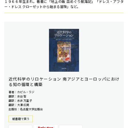
１９６６年生まれ。著書に「地上の飯 皿めぐり航海記」「ドレス・アフタ
ー・ドレス クローゼットから始まる冒険」など。
近代科学のリロケーション 南アジアとヨーロッパにおけ
る知の循環と構築
著者：カピル・ラジ
翻訳：水谷 智
翻訳：水井 万里子
翻訳：大澤 広晃
出版社：名古屋大学出版会
紙書籍で買う