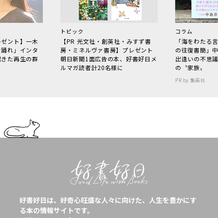
トピック
コラム
レゼント】一木
【PR 光文社・創英社・みすず書
「海をわたる
で踊れ」インタ
房・ミネルヴァ書房】プレゼント
の往復書簡」
起きた再生の群
朝日新聞1面広告の本、好書好日メ
出逢いの不思
ルマガ読者計20名様に
の〝家族〟
PR by 集英社
好書好日は、好奇心旺盛な人々に向けた、人生を豊かにす
る本の情報サイトです。