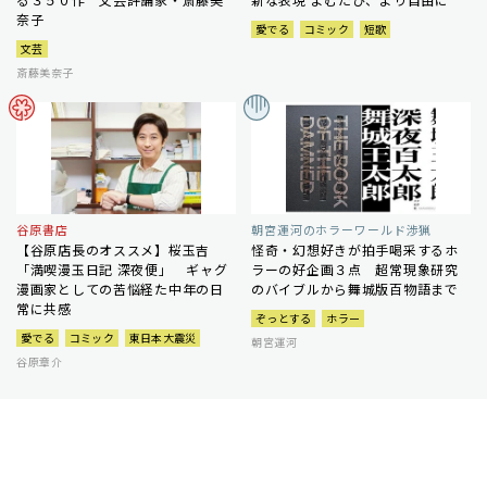
奈子
愛でる
コミック
短歌
文芸
斎藤美奈子
谷原書店
朝宮運河のホラーワールド渉猟
【谷原店長のオススメ】桜玉吉
怪奇・幻想好きが拍手喝采するホ
「満喫漫玉日記 深夜便」 ギャグ
ラーの好企画３点 超常現象研究
漫画家としての苦悩経た中年の日
のバイブルから舞城版百物語まで
常に共感
ぞっとする
ホラー
愛でる
コミック
東日本大震災
朝宮運河
谷原章介