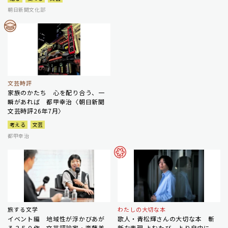
朝日新聞文化部
文芸時評
家族のかたち 心を配り合う、一
瞬があれば 都甲幸治〈朝日新聞
文芸時評26年7月〉
考える
文芸
都甲幸治
旅する文学
わたしの大切な本
イベント編 地域性が浮かびあが
歌人・青松輝さんの大切な本 斬
る３５０作 文芸評論家・斎藤美
新な表現 よむたび、より自由に