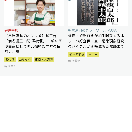
谷原書店
朝宮運河のホラーワールド渉猟
【谷原店長のオススメ】桜玉吉
怪奇・幻想好きが拍手喝采するホ
「満喫漫玉日記 深夜便」 ギャグ
ラーの好企画３点 超常現象研究
漫画家としての苦悩経た中年の日
のバイブルから舞城版百物語まで
常に共感
ぞっとする
ホラー
愛でる
コミック
東日本大震災
朝宮運河
谷原章介