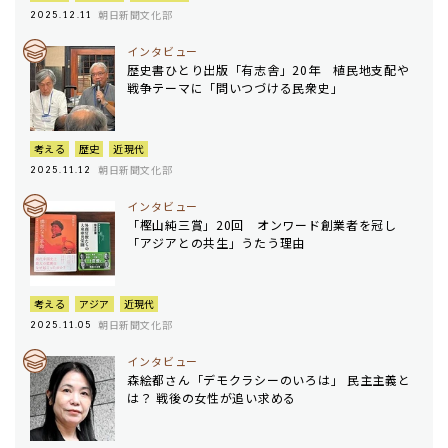
朝日新聞文化部
2025.12.11
インタビュー
歴史書ひとり出版「有志舎」20年 植民地支配や
戦争テーマに「問いつづける民衆史」
考える
歴史
近現代
朝日新聞文化部
2025.11.12
インタビュー
「樫山純三賞」20回 オンワード創業者を冠し
「アジアとの共生」うたう理由
考える
アジア
近現代
朝日新聞文化部
2025.11.05
インタビュー
森絵都さん「デモクラシーのいろは」 民主主義と
は？ 戦後の女性が追い求める