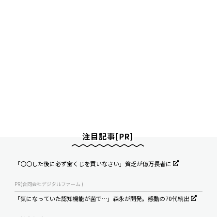
注目記事[PR]
「〇〇した後に必ず宝くじを買いなさい」貧乏が億万長者に
PR(合同会社デジタルファーム )
「気になっていた認知機能が菌で…」森永が開発。感動の70代続出