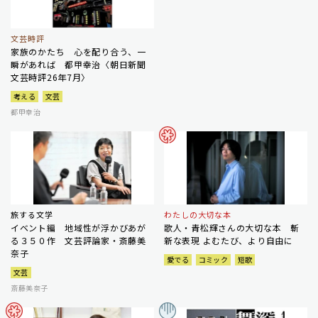
文芸時評
家族のかたち 心を配り合う、一
瞬があれば 都甲幸治〈朝日新聞
文芸時評26年7月〉
考える
文芸
都甲幸治
旅する文学
わたしの大切な本
イベント編 地域性が浮かびあが
歌人・青松輝さんの大切な本 斬
る３５０作 文芸評論家・斎藤美
新な表現 よむたび、より自由に
奈子
愛でる
コミック
短歌
文芸
斎藤美奈子