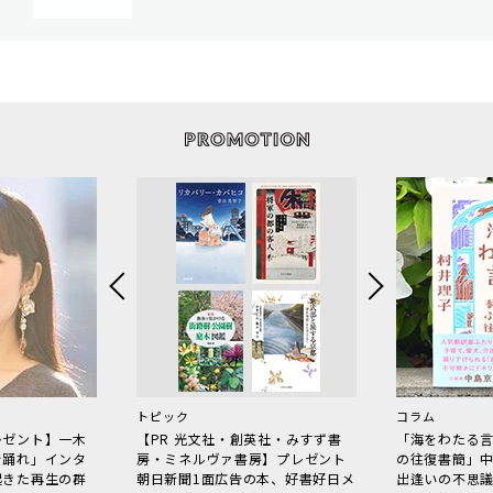
トピック
コラム
レゼント】一木
【PR 光文社・創英社・みすず書
「海をわたる
で踊れ」インタ
房・ミネルヴァ書房】プレゼント
の往復書簡」
起きた再生の群
朝日新聞1面広告の本、好書好日メ
出逢いの不思