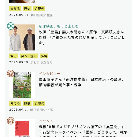
考える
歴史
近現代
朝日新聞文化部
2025.09.21
新作映画、もっと楽しむ
映画「宝島」妻夫木聡さん×原作・真藤順丈さん
対談 「沖縄の人たちの想いを届けていくことが使
命」
観る
笑う・泣く
沖縄
かわむらあみり
2025.09.19
インタビュー
葉山博子さん「南洋標本館」 日本統治下の台湾、
植物学者が見た夢と戦争
考える
歴史
近現代
朝日新聞文化部
2025.09.11
イベント
戦後80年『スガモプリズン――占領下の「異空間」』
刊行記念トークイベント「誰が、どうやって、戦争