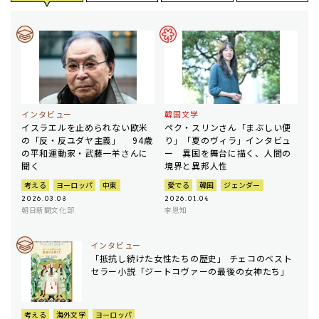
インタビュー
韓国文学
イスラエルを止められない欧米
ペク・スリンさん「まぶしい便
の「反・反ユダヤ主義」 94歳
り」「夏のヴィラ」インタビュ
の平和運動家・武藤一羊さんに
ー 異国を舞台に描く、人間の
聞く
境界と異邦人性
考える
ヨーロッパ
中東
愛でる
韓国
ジェンダー
2026.03.08
2026.01.04
朝日新聞文化部
李恩知
インタビュー
「抵抗し続けた女性たちの歴史」 チェコのベスト
セラー小説「ジートコヴァーの最後の女神たち」
考える
海外文学
ヨーロッパ