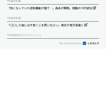
PR(森永乳業)
「気になっていた認知機能が菌で…」森永が開発。感動の70代続出
PR(森永乳業)
「〇〇した後に必ず宝くじを買いなさい」貧乏が億万長者に
PR(合同会社デジタルファーム )
Recommended by