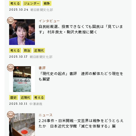
考える
ジェンダー
戦争
朝日新聞文化部
2025.10.24
インタビュー
自民総裁選、投票できなくても国民は「見ていま
す」 村井良太・駒沢大教授に聞く
考える
政治
近現代
朝日新聞文化部
2025.10.17
書評
「現代史の起点」書評 連邦の解体たどり現在を
も展望
歴史
近現代
考える
中澤達哉
2025.10.11
ニュース
2.26事件・日米開戦…文芸界は戦争をどうとらえ
たか 日本近代文学館「滅亡を体験する」展