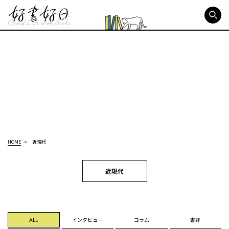
好書好日
HOME
近現代
近現代
ALL
インタビュー
コラム
書評