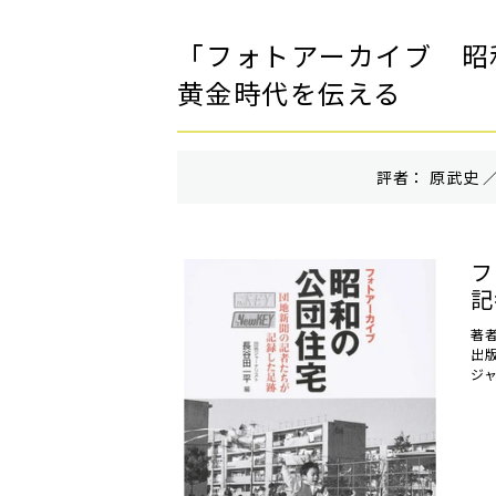
「フォトアーカイブ 昭
黄金時代を伝える
評者： 原武史 ／
フ
記
著
出
ジ