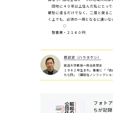
団地に４０年以上住んだ私にとって
郷愁に浸るだけでなく、二度と戻るこ
く上でも、必須の一冊となるに違いな
◇
智書房・２１６０円
原武史（ハラタケシ）
放送大学教授＝政治思想史
１９６２年生まれ。著書に「『民
九七四」（講談社ノンフィクショ
フォトア
ちが記録