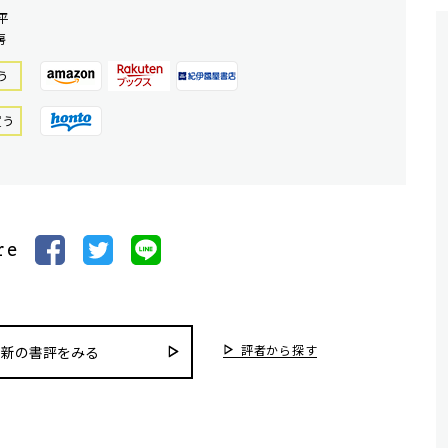
平
房
う
買う
re
評者から探す
最新の書評をみる