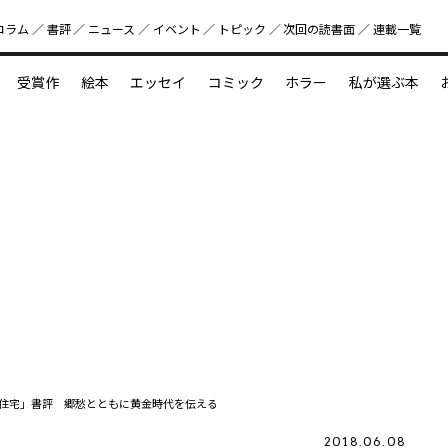
コラム
書評
ニュース
イベント
トピック
次回の読書⾯
連載一覧
好書好日
受賞作
絵本
エッセイ
コミック
ホラー
私が選ぶ本
？
えほん新定番
今めぐりたい児童文学の世界
図鑑の中の小宇宙
住宅」書評 郷愁とともに黄金時代を伝える
2018.06.08