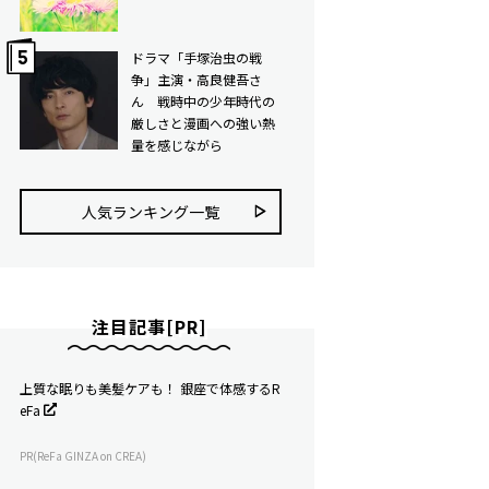
ドラマ「手塚治虫の戦
争」主演・高良健吾さ
ん 戦時中の少年時代の
厳しさと漫画への強い熱
量を感じながら
人気ランキング⼀覧
注目記事[PR]
上質な眠りも美髪ケアも！ 銀座で体感するR
eFa
PR(ReFa GINZA on CREA)