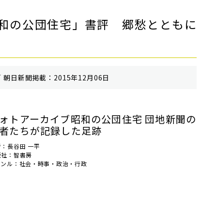
和の公団住宅」書評 郷愁とともに
 朝⽇新聞掲載：2015年12月06日
ォトアーカイブ昭和の公団住宅 団地新聞の
者たちが記録した足跡
者：長谷田 一平
版社：智書房
ャンル：社会・時事・政治・行政