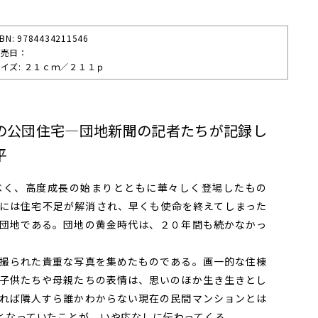
SBN: 9784434211546
発売⽇：
イズ: ２１ｃｍ／２１１ｐ
の公団住宅―団地新聞の記者たちが記録し
平
く、高度成長の始まりとともに華々しく登場したもの
には住宅不足が解消され、早くも使命を終えてしまった
団地である。団地の黄金時代は、２０年間も続かなかっ
撮られた貴重な写真を集めたものである。画一的な住棟
子供たちや母親たちの表情は、思いのほか生き生きとし
れば隣人すら誰かわからない現在の民間マンションとは
となっていたことが、いや応なしに伝わってくる。