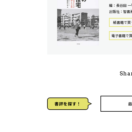
編：長谷田 一
出版社：智書
紙書籍で買
電⼦書籍で
Sha
書評を探す！