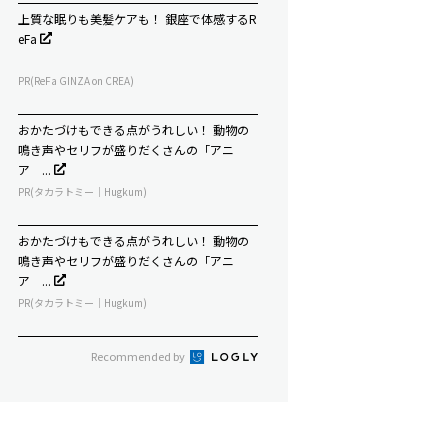
上質な眠りも美髪ケアも！ 銀座で体感するR
eFa
PR(ReFa GINZA on CREA)
おかたづけもできる点がうれしい！ 動物の
鳴き声やセリフが盛りだくさんの「アニ
ア ...
PR(タカラトミー｜Hugkum)
おかたづけもできる点がうれしい！ 動物の
鳴き声やセリフが盛りだくさんの「アニ
ア ...
PR(タカラトミー｜Hugkum)
Recommended by