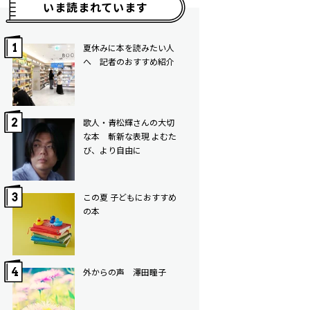
いま読まれています
夏休みに本を読みたい人
へ 記者のおすすめ紹介
歌人・青松輝さんの大切
な本 斬新な表現 よむた
び、より自由に
この夏 子どもにおすすめ
の本
外からの声 澤田瞳子