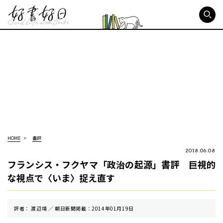
好書好日
HOME
書評
2018.06.08
フランシス・フクヤマ「政治の起源」書評 巨視的
な視点で〈いま〉捉え直す
評者： 渡辺靖 ／ 朝⽇新聞掲載：2014年01月19日