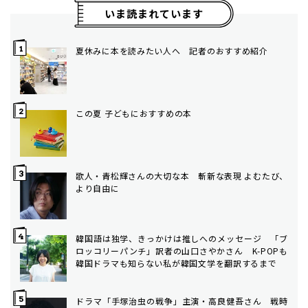
いま読まれています
夏休みに本を読みたい人へ 記者のおすすめ紹介
この夏 子どもにおすすめの本
歌人・青松輝さんの大切な本 斬新な表現 よむたび、
より自由に
韓国語は独学、きっかけは推しへのメッセージ 「ブ
ロッコリーパンチ」訳者の山口さやかさん K-POPも
韓国ドラマも知らない私が韓国文学を翻訳するまで
ドラマ「手塚治虫の戦争」主演・高良健吾さん 戦時