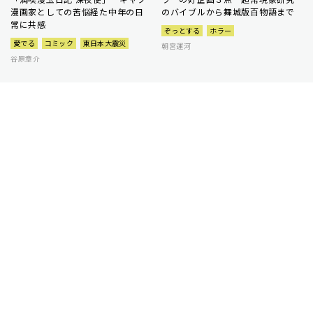
漫画家としての苦悩経た中年の日
のバイブルから舞城版百物語まで
常に共感
ぞっとする
ホラー
愛でる
コミック
東日本大震災
朝宮運河
谷原章介