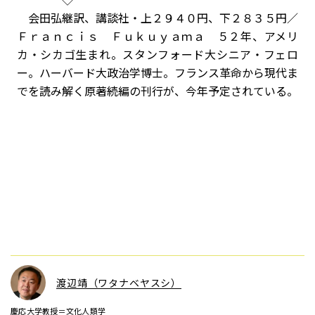
会田弘継訳、講談社・上２９４０円、下２８３５円／
Ｆｒａｎｃｉｓ Ｆｕｋｕｙａｍａ ５２年、アメリ
カ・シカゴ生まれ。スタンフォード大シニア・フェロ
ー。ハーバード大政治学博士。フランス革命から現代ま
でを読み解く原著続編の刊行が、今年予定されている。
渡辺靖（ワタナベヤスシ）
慶応大学教授＝文化人類学