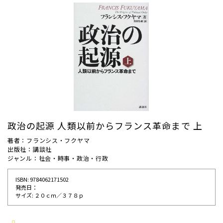
政治の起源 人類以前からフランス革命まで 上
著者：フランシス・フクヤマ
出版社：講談社
ジャンル：社会・時事・政治・行政
ISBN: 9784062171502
発売⽇：
サイズ: ２０ｃｍ／３７８ｐ