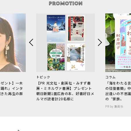
トピック
コラム
レゼント】一木
【PR 光文社・創英社・みすず書
「海をわたる
で踊れ」インタ
房・ミネルヴァ書房】プレゼント
の往復書簡」
起きた再生の群
朝日新聞1面広告の本、好書好日メ
出逢いの不思
ルマガ読者計20名様に
の〝家族〟
PR by 集英社