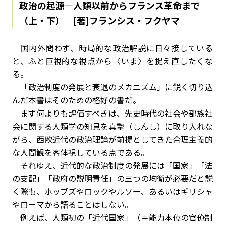
政治の起源―人類以前からフランス革命まで
（上・下） [著]フランシス・フクヤマ
国内外問わず、時局的な政治解説に日々接している
と、ふと巨視的な視点から〈いま〉を捉え直したくな
る。
「政治制度の発展と衰退のメカニズム」に鋭く切り込
んだ本書はそのための格好の書だ。
まず何よりも評価すべきは、先史時代の社会や部族社
会に関する人類学の知見を真摯（しんし）に取り入れな
がら、西欧近代の政治理論が前提としてきた合理主義的
な人間観を客体視している点である。
それゆえ、近代的な政治制度の発展には「国家」「法
の支配」「政府の説明責任」の三つの均衡が必要だと説
く際も、ホッブズやロックやルソー、あるいはギリシャ
やローマから語ることはしない。
例えば、人類初の「近代国家」（＝能力本位の官僚制