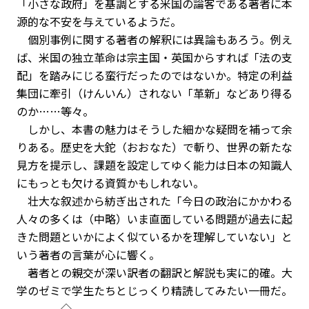
「小さな政府」を基調とする米国の論客である著者に本
源的な不安を与えているようだ。
個別事例に関する著者の解釈には異論もあろう。例え
ば、米国の独立革命は宗主国・英国からすれば「法の支
配」を踏みにじる蛮行だったのではないか。特定の利益
集団に牽引（けんいん）されない「革新」などあり得る
のか……等々。
しかし、本書の魅力はそうした細かな疑問を補って余
りある。歴史を大鉈（おおなた）で斬り、世界の新たな
見方を提示し、課題を設定してゆく能力は日本の知識人
にもっとも欠ける資質かもしれない。
壮大な叙述から紡ぎ出された「今日の政治にかかわる
人々の多くは（中略）いま直面している問題が過去に起
きた問題といかによく似ているかを理解していない」と
いう著者の言葉が心に響く。
著者との親交が深い訳者の翻訳と解説も実に的確。大
学のゼミで学生たちとじっくり精読してみたい一冊だ。
◇