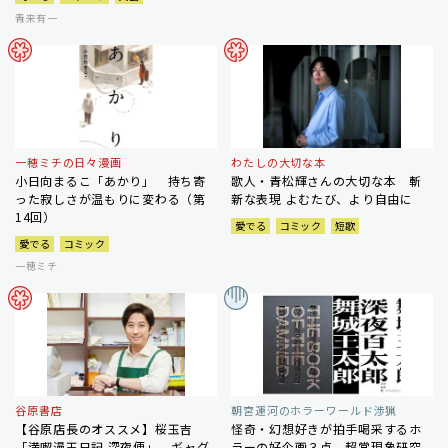
青来有一
一穂ミチの日々漫画
わたしの大切な本
小日向まるこ「あかり」 持ち寄
歌人・青松輝さんの大切な本 斬
った寂しさが温もりに変わる（第
新な表現 よむたび、より自由に
14回）
愛でる
コミック
短歌
愛でる
コミック
一穂ミチ
谷原書店
朝宮運河のホラーワールド渉猟
【谷原店長のオススメ】桜玉吉
怪奇・幻想好きが拍手喝采するホ
「満喫漫玉日記 深夜便」 ギャグ
ラーの好企画３点 超常現象研究