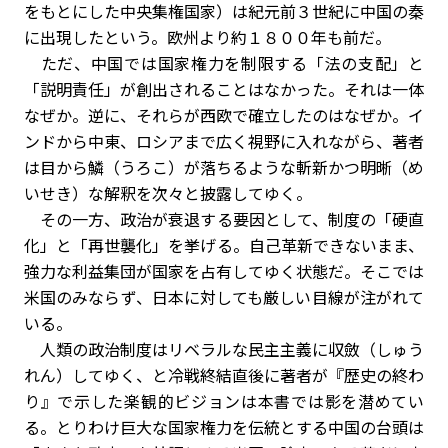
をもとにした中央集権国家）は紀元前３世紀に中国の秦
に出現したという。欧州より約１８００年も前だ。
ただ、中国では国家権力を制限する「法の支配」と
「説明責任」が創出されることはなかった。それは一体
なぜか。逆に、それらが西欧で確立したのはなぜか。イ
ンドから中東、ロシアまで広く視野に入れながら、著者
は目から鱗（うろこ）が落ちるような斬新かつ明晰（め
いせき）な解釈を次々と披露してゆく。
その一方、政治が衰退する要因として、制度の「硬直
化」と「再世襲化」を挙げる。自己革新できないまま、
強力な利益集団が国家を占有してゆく状態だ。そこでは
米国のみならず、日本に対しても厳しい目線が注がれて
いる。
人類の政治制度はリベラルな民主主義に収斂（しゅう
れん）してゆく、と冷戦終結直後に著者が『歴史の終わ
り』で示した楽観的ビジョンは本書では影を潜めてい
る。とりわけ巨大な国家権力を伝統とする中国の台頭は