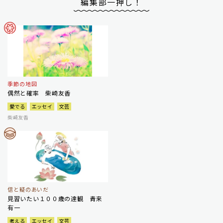
編集部一押し！
季節の地図
偶然と確率 柴崎友香
愛でる
エッセイ
文芸
柴崎友香
信と疑のあいだ
見習いたい１００歳の達観 青来
有一
考える
エッセイ
文芸