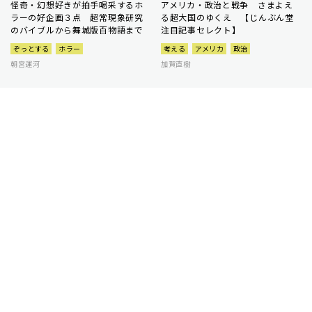
怪奇・幻想好きが拍手喝采するホ
アメリカ・政治と戦争 さまよえ
ラーの好企画３点 超常現象研究
る超大国のゆくえ 【じんぶん堂
のバイブルから舞城版百物語まで
注目記事セレクト】
ぞっとする
ホラー
考える
アメリカ
政治
朝宮運河
加賀直樹