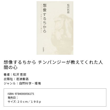
想像するちから チンパンジーが教えてくれた人
間の心
著者：松沢 哲郎
出版社：岩波書店
ジャンル：自然科学・環境
ISBN: 9784000056175
発売⽇：
サイズ: ２０ｃｍ／１９８ｐ