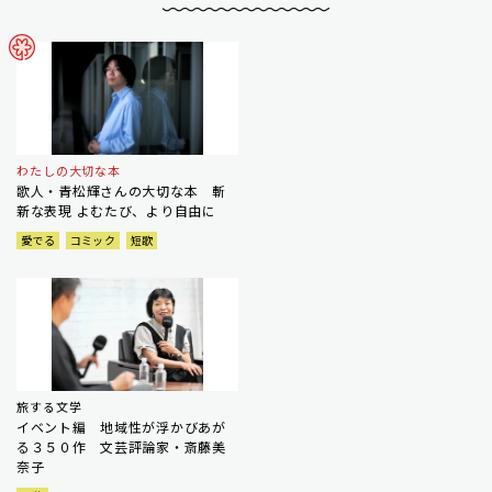
わたしの大切な本
歌人・青松輝さんの大切な本 斬
新な表現 よむたび、より自由に
愛でる
コミック
短歌
旅する文学
イベント編 地域性が浮かびあが
る３５０作 文芸評論家・斎藤美
奈子