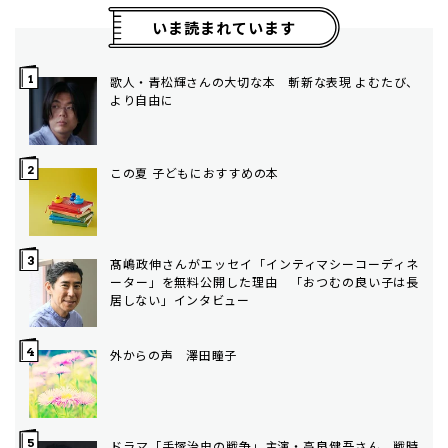
いま読まれています
歌人・青松輝さんの大切な本 斬新な表現 よむたび、
より自由に
この夏 子どもにおすすめの本
髙嶋政伸さんがエッセイ「インティマシーコーディネ
ーター」を無料公開した理由 「おつむの良い子は長
居しない」インタビュー
外からの声 澤田瞳子
ドラマ「手塚治虫の戦争」主演・高良健吾さん 戦時