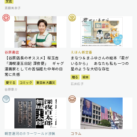
文芸
斎藤美奈子
谷原書店
えほん新定番
【谷原店長のオススメ】桜玉吉
まなつ＆まふゆさんの絵本「君が
「満喫漫玉日記 深夜便」 ギャグ
いるから」 あなたも私も一つの
漫画家としての苦悩経た中年の日
星のような大切な存在
常に共感
贈る
絵本
愛でる
コミック
東日本大震災
石井広子
谷原章介
朝宮運河のホラーワールド渉猟
コラム