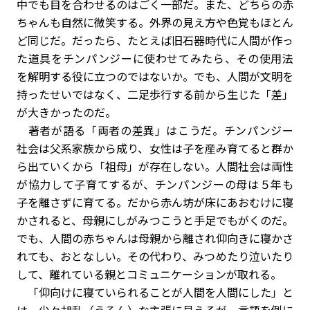
中でも目を合わせるのはごく一部だ。また、どちらの赤
ちゃんも自然に微笑する。外界の見え方や色覚もほとん
ど同じだ。だったら、たとえば旧石器時代に人間が作っ
た道具をチンパンジーに使わせてみたら、その使用法
を解明する役に立つのではないか。でも、人間が文明を
持ったせいではなく、二足歩行する前から生じた「差」
が大きかったのだ。
著者が語る「両者の差異」はこうだ。チンパンジー
社会は父系家族から成り、女性は子を産み育てると群か
ら出ていくから「祖母」が存在しない。人間社会は両性
が協力して子育てするが、チンパンジーの母は５年も
子を離さずに育てる。だから赤ん坊が床にあおむけに寝
かされると、母親にしがみつこうと手足でもがくのだ。
でも、人間の赤ちゃんは母親から離され仰向きに寝かさ
れても、おとなしい。その代わり、みつめたり泣いたり
して、離れている親とコミュニケーションが取れる。
「仰向けに寝ていられることが人間を人間にした」と