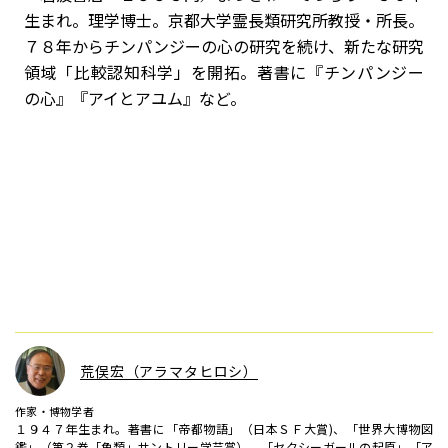
生まれ。理学博士。京都大学霊長類研究所教授・所長。
７８年からチンパンジーの心の研究を続け、新たな研究
領域「比較認知科学」を開拓。著書に『チンパンジー
の心』『アイとアユム』など。
荒俣宏（アラマタヒロシ）
作家・博物学者
１９４７年生まれ。著書に「帝都物語」（日本ＳＦ大賞)、「世界大博物図
鑑」（第２巻「魚類」サントリー学芸賞）、「セクシーガールの起原」「ア