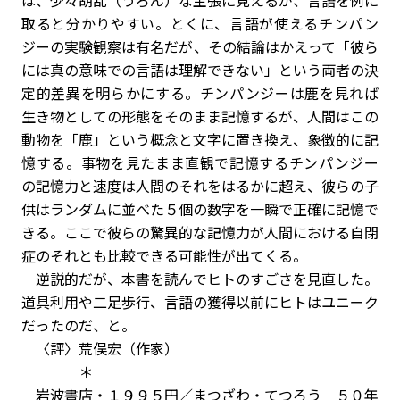
は、少々胡乱（うろん）な主張に見えるが、言語を例に
取ると分かりやすい。とくに、言語が使えるチンパン
ジーの実験観察は有名だが、その結論はかえって「彼ら
には真の意味での言語は理解できない」という両者の決
定的差異を明らかにする。チンパンジーは鹿を見れば
生き物としての形態をそのまま記憶するが、人間はこの
動物を「鹿」という概念と文字に置き換え、象徴的に記
憶する。事物を見たまま直観で記憶するチンパンジー
の記憶力と速度は人間のそれをはるかに超え、彼らの子
供はランダムに並べた５個の数字を一瞬で正確に記憶で
きる。ここで彼らの驚異的な記憶力が人間における自閉
症のそれとも比較できる可能性が出てくる。
逆説的だが、本書を読んでヒトのすごさを見直した。
道具利用や二足歩行、言語の獲得以前にヒトはユニーク
だったのだ、と。
〈評〉荒俣宏（作家）
＊
岩波書店・１９９５円／まつざわ・てつろう ５０年