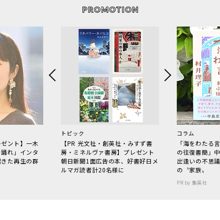
トピック
コラム
レゼント】一木
【PR 光文社・創英社・みすず書
「海をわたる
で踊れ」インタ
房・ミネルヴァ書房】プレゼント
の往復書簡」
起きた再生の群
朝日新聞1面広告の本、好書好日メ
出逢いの不思
ルマガ読者計20名様に
の〝家族〟
PR by 集英社