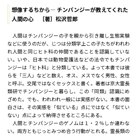
想像するちから― チンパンジーが教えてくれた
人間の心 ［著］松沢哲郎
人間はチンパンジーの子を親から引き離し生態実験
などに使うのだが、じつは分類学上この子たちがわれわ
れ人間と同じヒト科の仲間であることを認識していな
い。いや、日本では動物愛護法などの法令でもチンパ
ンジーは「ヒト科」と分類している。よって本書では彼
らを「三人」などと数え、オス、メスでなく男性、女性
と呼ぶ。交尾ではなくセックスと書く。著者は京大霊長
類研でチンパンジーと暮らし、この「同類」認識にめ
ざめた。でも、われわれ一般には実感がない。本書の面
白さは、その実感を「似ている」点にではなく「似てい
ない」点によって納得させるところにある。
人間とチンパンジーのゲノムは１・２％しか違わな
い。両方ともじっとみつめ合う行動がとれる。霊長類の