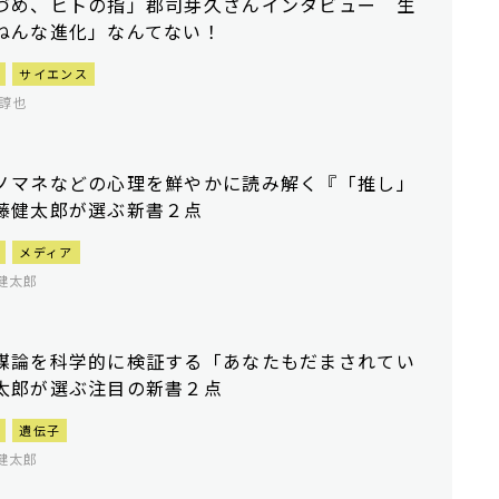
づめ、ヒトの指」郡司芽久さんインタビュー 生
ねんな進化」なんてない！
サイエンス
諄也
ノマネなどの心理を鮮やかに読み解く『「推し」
藤健太郎が選ぶ新書２点
メディア
健太郎
謀論を科学的に検証する「あなたもだまされてい
太郎が選ぶ注目の新書２点
遺伝子
健太郎