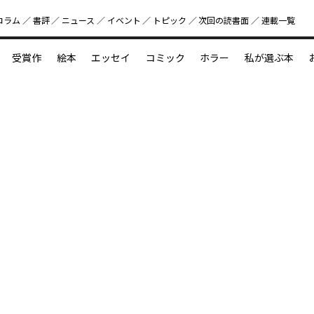
コラム
書評
ニュース
イベント
トピック
次回の読書⾯
連載一覧
好書好日
受賞作
絵本
エッセイ
コミック
ホラー
私が選ぶ本
？
えほん新定番
今めぐりたい児童文学の世界
図鑑の中の小宇宙