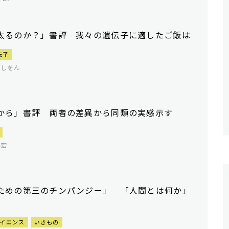
太るのか？」書評 我々の遺伝子に適したご飯は
伝子
浦しをん
から」書評 両者の差異から同類の実感示す
俣宏
ための第三のチンパンジー」 「人間とは何か」
イエンス
いきもの