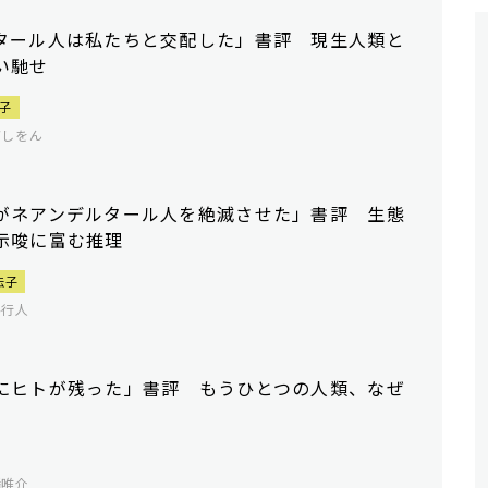
タール人は私たちと交配した」書評 現生人類と
い馳せ
子
浦しをん
がネアンデルタール人を絶滅させた」書評 生態
示唆に富む推理
伝子
谷行人
にヒトが残った」書評 もうひとつの人類、なぜ
幡唯介