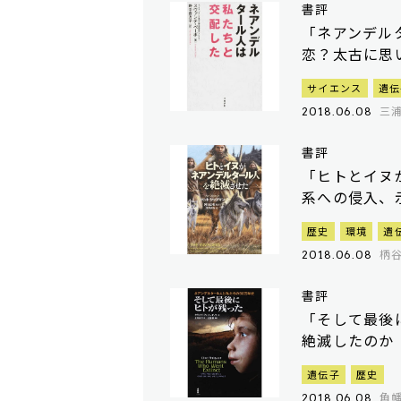
書評
「ネアンデル
恋？太古に思
サイエンス
遺伝
三
2018.06.08
書評
「ヒトとイヌ
系への侵入、
歴史
環境
遺
柄
2018.06.08
書評
「そして最後
絶滅したのか
遺伝子
歴史
角
2018.06.08