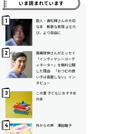
いま読まれています
歌人・青松輝さんの大切
な本 斬新な表現 よむた
び、より自由に
髙嶋政伸さんがエッセイ
「インティマシーコーデ
ィネーター」を無料公開
した理由 「おつむの良
い子は長居しない」イン
タビュー
この夏 子どもにおすすめ
の本
外からの声 澤田瞳子