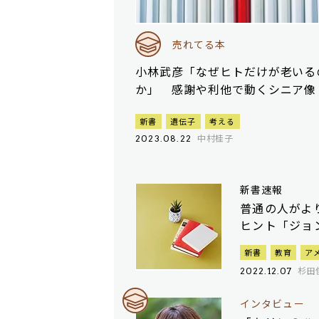
売れてる本
小林武彦「なぜヒトだけが老いる
か」 感謝や利他で動くシニア像
新書
遺伝子
考える
中村桂子
2023.08.22
新書速報
普通の人がよ
ヒント「ジョ
新書
教育
ア
杉田
2022.12.07
インタビュー