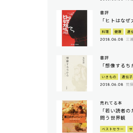
書評
「ヒトはなぜ
料理
健康
遺
三
2018.06.08
書評
「想像するち
いきもの
遺伝子
荒
2018.06.08
売れてる本
「若い読者の
問う世界観
ベストセラー
サ