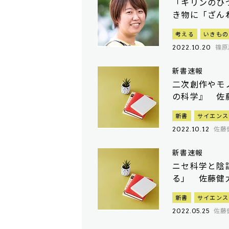
「キリンのひ
き物に「ざん
考える
いきもの
篠原
2022.10.20
新書速報
二次創作やモ
の科学』 佐
新書
サイエンス
佐藤
2022.10.12
新書速報
ニセ科学と陰
る」 佐藤健
新書
サイエンス
佐藤
2022.05.25