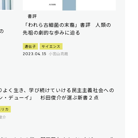
書評
「われら古細菌の末裔」書評 人類の
の
先祖の劇的な歩みに迫る
遺伝子
サイエンス
小宮山亮磨
2023.04.15
りよく生き、学び続けていける民主主義社会への
ン・デューイ」 杉田俊介が選ぶ新書２点
メリカ
俊介