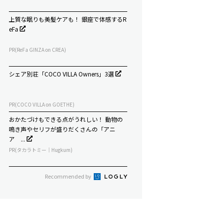
上質な眠りも美髪ケアも！ 銀座で体感するR
eFa
PR(ReFa GINZA on CREA)
シェア別荘「COCO VILLA Owners」3選
PR(COCO VILLA on GOETHE)
おかたづけもできる点がうれしい！ 動物の
鳴き声やセリフが盛りだくさんの「アニ
ア ...
PR(タカラトミー｜Hugkum)
Recommended by