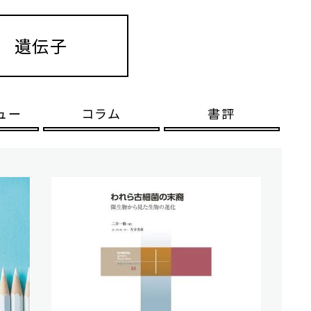
遺伝子
ュー
コラム
書評