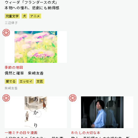
ウィーダ「フランダースの犬」
本物への憧れ、悲劇にも納得感
児童文学
犬
アニメ
三辺律子
季節の地図
偶然と確率 柴崎友香
愛でる
エッセイ
文芸
柴崎友香
一穂ミチの日々漫画
わたしの大切な本