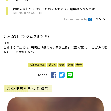
【西野亮廣】つくりたいものを追求できる環境の作り方とは
(PR)FINCHI on GOETHE
Recommended by
辻村深月（ツジムラミヅキ）
作家
１９８０年生まれ。著書に「鍵のない夢を見る」（直木賞）、「かがみの孤
城」（本屋大賞）など。
大好きだった
愛でる
音楽
記憶
青春
Share
この連載をもっと読む