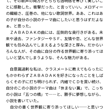
て、その歌声の両方がどちらも透明感を帯びて美しいこ
とに感動した。衝撃だった、と言っていい。メロディー
の繊細さ、圧巻の、他にない歌詞世界。ああ、これはあ
の子が自分の小説のテーマ曲にしたいと思うはずだよな
ぁ、と思った。
ＺＡＢＡＤＡＫの曲には、圧倒的な奥行きがある。未
来や過去、ファンタジーやＳＦ、友情や恋、どんな世界
観でも包み込んでしまえるような深さと厚み。だからい
ろんな人が、その曲に自分の作る世界観に寄り添ってほ
しいと望んでしまうような、そんな魅力がある。
自意識過剰な私は、クラスメートに教えてもらったに
もかかわらずＺＡＢＡＤＡＫを好きになったことをしば
らくその子に打ち明けられず、内緒でＣＤを買い続け、
自分のこの小説のテーマ曲は「休まない翼」で、こっち
の小説は「五つの橋」で……と、勝手に夢想しながら、
小説を書いていた。
自分の書く世界観に寄り添ってほしい──と思いつ