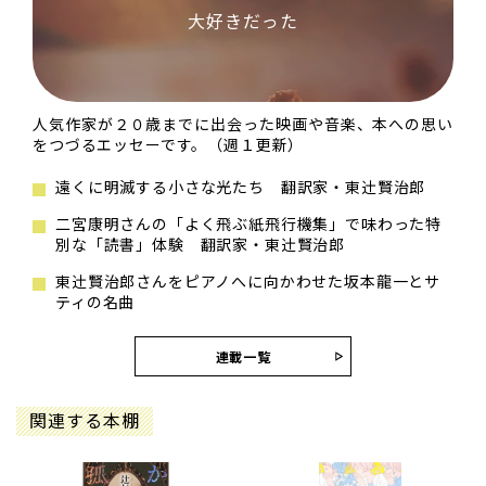
大好きだった
人気作家が２０歳までに出会った映画や音楽、本への思い
をつづるエッセーです。（週１更新）
遠くに明滅する小さな光たち 翻訳家・東辻󠄀賢治郎
二宮康明さんの「よく飛ぶ紙飛行機集」で味わった特
別な「読書」体験 翻訳家・東辻󠄀賢治郎
東辻󠄀賢治郎さんをピアノへに向かわせた坂本龍一とサ
ティの名曲
連載一覧
関連する本棚