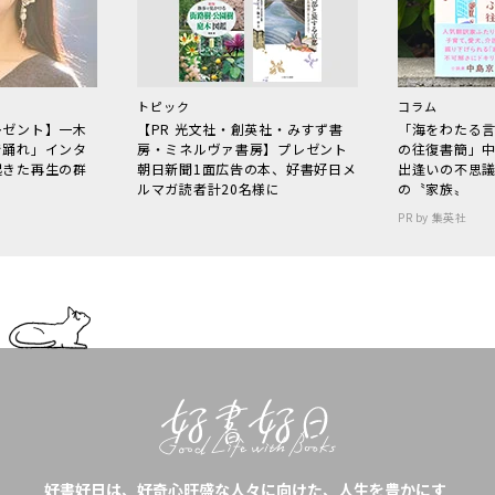
トピック
コラム
レゼント】一木
【PR 光文社・創英社・みすず書
「海をわたる
で踊れ」インタ
房・ミネルヴァ書房】プレゼント
の往復書簡」
起きた再生の群
朝日新聞1面広告の本、好書好日メ
出逢いの不思
ルマガ読者計20名様に
の〝家族〟
PR by 集英社
好書好日は、好奇心旺盛な人々に向けた、人生を豊かにす