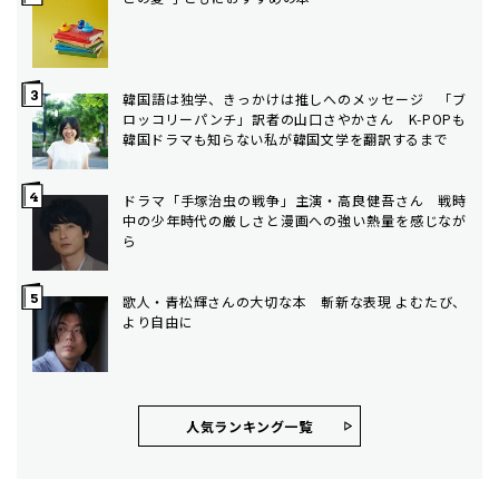
韓国語は独学、きっかけは推しへのメッセージ 「ブ
ロッコリーパンチ」訳者の山口さやかさん K-POPも
韓国ドラマも知らない私が韓国文学を翻訳するまで
ドラマ「手塚治虫の戦争」主演・高良健吾さん 戦時
中の少年時代の厳しさと漫画への強い熱量を感じなが
ら
歌人・青松輝さんの大切な本 斬新な表現 よむたび、
より自由に
人気ランキング⼀覧