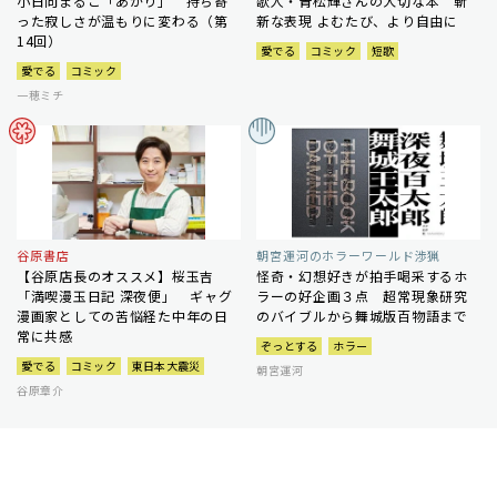
小日向まるこ「あかり」 持ち寄
歌人・青松輝さんの大切な本 斬
った寂しさが温もりに変わる（第
新な表現 よむたび、より自由に
14回）
愛でる
コミック
短歌
愛でる
コミック
一穂ミチ
谷原書店
朝宮運河のホラーワールド渉猟
【谷原店長のオススメ】桜玉吉
怪奇・幻想好きが拍手喝采するホ
「満喫漫玉日記 深夜便」 ギャグ
ラーの好企画３点 超常現象研究
漫画家としての苦悩経た中年の日
のバイブルから舞城版百物語まで
常に共感
ぞっとする
ホラー
愛でる
コミック
東日本大震災
朝宮運河
谷原章介