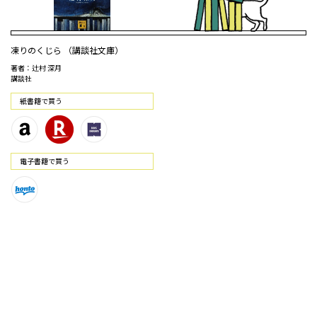
凍りのくじら （講談社文庫）
著者：辻村 深月
講談社
紙書籍で買う
電⼦書籍で買う