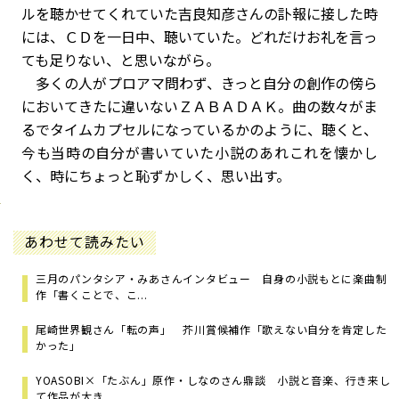
ルを聴かせてくれていた吉良知彦さんの訃報に接した時
には、ＣＤを一日中、聴いていた。どれだけお礼を言っ
ても足りない、と思いながら。
多くの人がプロアマ問わず、きっと自分の創作の傍ら
においてきたに違いないＺＡＢＡＤＡＫ。曲の数々がま
るでタイムカプセルになっているかのように、聴くと、
今も当時の自分が書いていた小説のあれこれを懐かし
く、時にちょっと恥ずかしく、思い出す。
あわせて読みたい
三月のパンタシア・みあさんインタビュー 自身の小説もとに楽曲制
作「書くことで、こ...
尾崎世界観さん「転の声」 芥川賞候補作「歌えない自分を肯定した
かった」
YOASOBI×「たぶん」原作・しなのさん鼎談 小説と音楽、行き来し
て作品が大き...