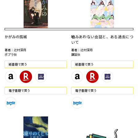
かがみの孤城
嚙みあわない会話と、ある過去につ
いて
著者：辻村深月
著者：辻村深月
ポプラ社
講談社
紙書籍で買う
紙書籍で買う
電⼦書籍で買う
電⼦書籍で買う