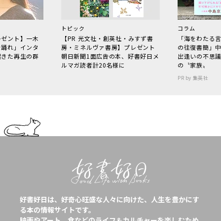
トピック
コラム
レゼント】一木
【PR 光文社・創英社・みすず書
「海をわたる
で踊れ」インタ
房・ミネルヴァ書房】プレゼント
の往復書簡」
起きた再生の群
朝日新聞1面広告の本、好書好日メ
出逢いの不思
ルマガ読者計20名様に
の〝家族〟
PR by 集英社
好書好日は、好奇心旺盛な人々に向けた、人生を豊かにす
る本の情報サイトです。
映画やアート、食などのライフ＆カルチャーを楽しむため