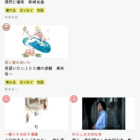
偶然と確率 柴崎友香
愛でる
エッセイ
文芸
柴崎友香
信と疑のあいだ
見習いたい１００歳の達観 青来
有一
考える
エッセイ
文芸
青来有一
一穂ミチの日々漫画
わたしの大切な本
小日向まるこ「あかり」 持ち寄
歌人・青松輝さんの大切な本 斬