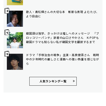
歌人・青松輝さんの大切な本 斬新な表現 よむたび、
より自由に
韓国語は独学、きっかけは推しへのメッセージ 「ブ
ロッコリーパンチ」訳者の山口さやかさん K-POPも
韓国ドラマも知らない私が韓国文学を翻訳するまで
ドラマ「手塚治虫の戦争」主演・高良健吾さん 戦時
中の少年時代の厳しさと漫画への強い熱量を感じなが
ら
人気ランキング⼀覧