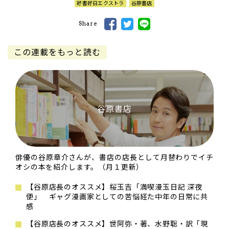
好書好日エクストラ
谷原書店
Share
この連載をもっと読む
谷原書店
俳優の谷原章介さんが、書店の店長として月替わりでイチ
オシの本を紹介します。（月１更新）
【谷原店長のオススメ】桜玉吉「満喫漫玉日記 深夜
便」 ギャグ漫画家としての苦悩経た中年の日常に共
感
【谷原店長のオススメ】世阿弥・著、水野聡・訳「現