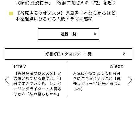
代語訳 風姿花伝」 佐藤二朗さんの「花」を思う
【谷原店長のオススメ】児島青「本なら売るほど」
本を起点にひろがる人間ドラマに感銘
連載一覧
好書好日エクストラ 一覧
Prev
Next
【谷原店長のおススメ】い
人生に不安があっても前向
ま置かれている環境は、自
きに生きるということ【逸
分で変えていける。シンガ
冊レビュー12月号／贈りた
ーソングライター・大貫妙
い本】
子さん「私の暮らしかた」