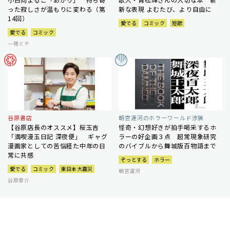
った寂しさが温もりに変わる（第
新な表現 よむたび、より自由に
14回）
愛でる
コミック
短歌
愛でる
コミック
一穂ミチ
谷原書店
朝宮運河のホラーワールド渉猟
【谷原店長のオススメ】桜玉吉
怪奇・幻想好きが拍手喝采するホ
「満喫漫玉日記 深夜便」 ギャグ
ラーの好企画３点 超常現象研究
漫画家としての苦悩経た中年の日
のバイブルから舞城版百物語まで
常に共感
ぞっとする
ホラー
愛でる
コミック
東日本大震災
朝宮運河
谷原章介