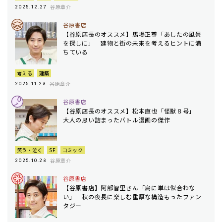
谷原章介
2025.12.27
谷原書店
【谷原店長のオススメ】馬場正尊「あしたの風景
を探しに」 建物と街の未来を考えるヒントに満
ちている
考える
建築
谷原章介
2025.11.28
谷原書店
【谷原店長のオススメ】松本直也「怪獣８号」
大人の思い詰まったバトル漫画の傑作
笑う・泣く
SF
コミック
谷原章介
2025.10.28
谷原書店
【谷原書店】阿部智里さん「烏に単は似合わな
い」 秋の夜長に楽しむ重厚な構造もったファン
タジー