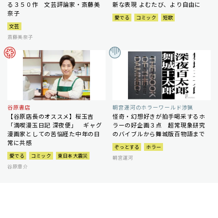
る３５０作 文芸評論家・斎藤美
新な表現 よむたび、より自由に
奈子
愛でる
コミック
短歌
文芸
斎藤美奈子
谷原書店
朝宮運河のホラーワールド渉猟
【谷原店長のオススメ】桜玉吉
怪奇・幻想好きが拍手喝采するホ
「満喫漫玉日記 深夜便」 ギャグ
ラーの好企画３点 超常現象研究
漫画家としての苦悩経た中年の日
のバイブルから舞城版百物語まで
常に共感
ぞっとする
ホラー
愛でる
コミック
東日本大震災
朝宮運河
谷原章介