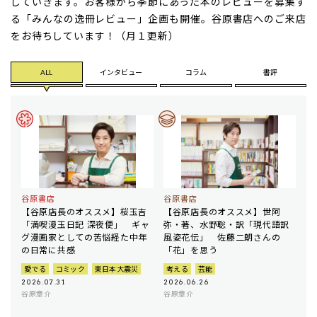
していきます。お客様から季節にあった本のレビューを募集す
る「みんなの逸冊レビュー」企画も開催。谷原書店へのご来店
をお待ちしています！（月１更新）
ALL
インタビュー
コラム
書評
谷原書店
谷原書店
【谷原店長のオススメ】桜玉吉
【谷原店長のオススメ】世阿
「満喫漫玉日記 深夜便」 ギャ
弥・著、水野聡・訳「現代語訳
グ漫画家としての苦悩経た中年
風姿花伝」 佐藤二朗さんの
の日常に共感
「花」を思う
愛でる
コミック
東日本大震災
考える
芸能
2026.07.31
2026.06.26
谷原章介
谷原章介