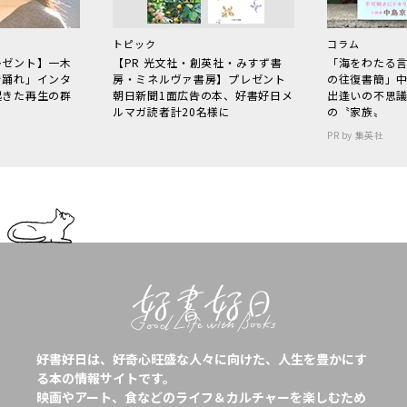
トピック
コラム
レゼント】一木
【PR 光文社・創英社・みすず書
「海をわたる
で踊れ」インタ
房・ミネルヴァ書房】プレゼント
の往復書簡」
起きた再生の群
朝日新聞1面広告の本、好書好日メ
出逢いの不思
ルマガ読者計20名様に
の〝家族〟
PR by 集英社
好書好日は、好奇心旺盛な人々に向けた、人生を豊かにす
る本の情報サイトです。
映画やアート、食などのライフ＆カルチャーを楽しむため