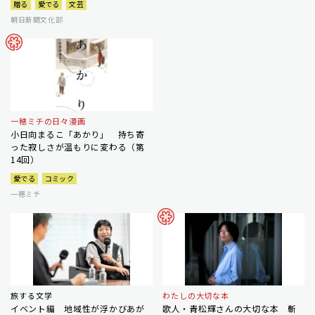
贈る
愛でる
文芸
朝日新聞文化部
一穂ミチの日々漫画
小日向まるこ「あかり」 持ち寄
った寂しさが温もりに変わる（第
14回）
愛でる
コミック
一穂ミチ
旅する文学
わたしの大切な本
イベント編 地域性が浮かびあが
歌人・青松輝さんの大切な本 斬