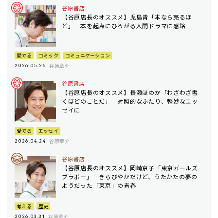
谷原書店
【谷原店長のオススメ】児島青「本なら売るほ
ど」 本を起点にひろがる人間ドラマに感銘
愛でる
コミック
コミュニケーション
谷原章介
2026.05.26
谷原書店
【谷原店長のオススメ】長瀬ほのか「わざわざ書
くほどのことだ」 対照的なふたり、軽妙なエッ
セイに
愛でる
エッセイ
谷原章介
2026.04.24
谷原書店
【谷原店長のオススメ】岡崎京子「東京ガールズ
ブラボー」 きらびやかだけど、うたかたの夢の
ようだった「東京」の青春
考える
歴史
谷原章介
2026.03.31