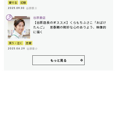
愛でる
幻想
谷原章介
2025.09.30
谷原書店
【谷原店長のオススメ】くらもちふさこ「おばけ
たんご」 思春期の微妙な心のありよう、映像的
に描く
笑う・泣く
恋愛
谷原章介
2025.08.29
もっと見る