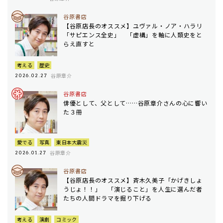
谷原書店
【谷原店長のオススメ】ユヴァル・ノア・ハラリ
「サピエンス全史」 「虚構」を軸に人類史をと
らえ直すと
考える
歴史
谷原章介
2026.02.27
谷原書店
俳優として、父として……谷原章介さんの心に響い
た３冊
愛でる
写真
東日本大震災
谷原章介
2026.01.27
谷原書店
【谷原店長のオススメ】斉木久美子「かげきしょ
うじょ！！」 「演じること」を人生に選んだ者
たちの人間ドラマを掘り下げる
考える
演劇
コミック