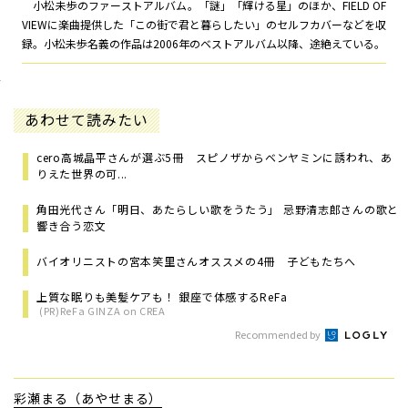
小松未歩のファーストアルバム。「謎」「輝ける星」のほか、FIELD OF
VIEWに楽曲提供した「この街で君と暮らしたい」のセルフカバーなどを収
録。小松未歩名義の作品は2006年のベストアルバム以降、途絶えている。
あわせて読みたい
cero高城晶平さんが選ぶ5冊 スピノザからベンヤミンに誘われ、あ
りえた世界の可...
角田光代さん「明日、あたらしい歌をうたう」 忌野清志郎さんの歌と
響き合う恋文
バイオリニストの宮本笑里さんオススメの4冊 子どもたちへ
上質な眠りも美髪ケアも！ 銀座で体感するReFa
(PR)ReFa GINZA on CREA
Recommended by
彩瀬まる（あやせまる）