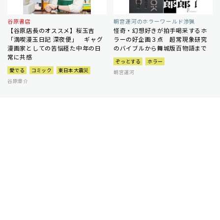
谷原書店
朝宮運河のホラーワールド渉猟
【谷原店長のオススメ】桜玉吉
怪奇・幻想好きが拍手喝采するホ
「満喫漫玉日記 深夜便」 ギャグ
ラーの好企画３点 超常現象研究
漫画家としての苦悩経た中年の日
のバイブルから舞城版百物語まで
常に共感
ぞっとする
ホラー
愛でる
コミック
東日本大震災
朝宮運河
谷原章介