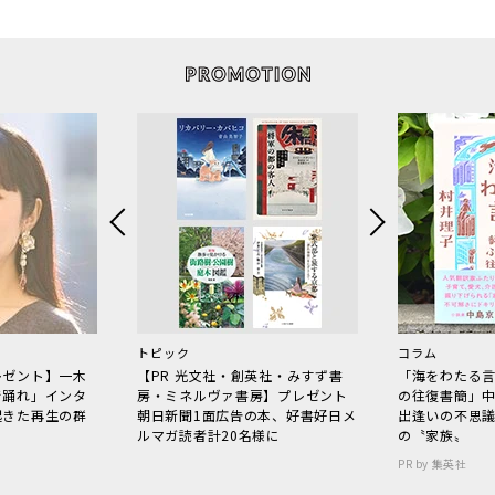
トピック
コラム
レゼント】一木
【PR 光文社・創英社・みすず書
「海をわたる
で踊れ」インタ
房・ミネルヴァ書房】プレゼント
の往復書簡」
起きた再生の群
朝日新聞1面広告の本、好書好日メ
出逢いの不思
ルマガ読者計20名様に
の〝家族〟
PR by 集英社