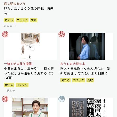
信と疑のあいだ
見習いたい１００歳の達観 青来
有一
考える
エッセイ
文芸
青来有一
一穂ミチの日々漫画
わたしの大切な本
小日向まるこ「あかり」 持ち寄
歌人・青松輝さんの大切な本 斬
った寂しさが温もりに変わる（第
新な表現 よむたび、より自由に
14回）
愛でる
コミック
短歌
愛でる
コミック
一穂ミチ