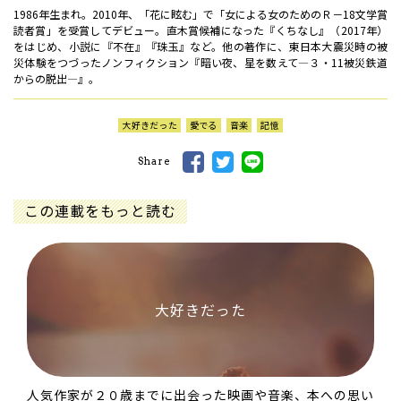
1986年生まれ。2010年、「花に眩む」で「女による女のためのＲ－18文学賞
読者賞」を受賞してデビュー。直木賞候補になった『くちなし』（2017年）
をはじめ、小説に『不在』『珠玉』など。他の著作に、東日本大震災時の被
災体験をつづったノンフィクション『暗い夜、星を数えて―３・11被災鉄道
からの脱出―』。
大好きだった
愛でる
音楽
記憶
Share
この連載をもっと読む
大好きだった
人気作家が２０歳までに出会った映画や音楽、本への思い