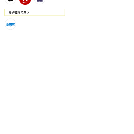
電⼦書籍で買う