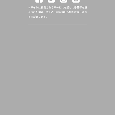
本サイトに掲載されるサービスを通じて書籍等を購
入された場合、売上の一部が朝日新聞社に還元され
る事があります。