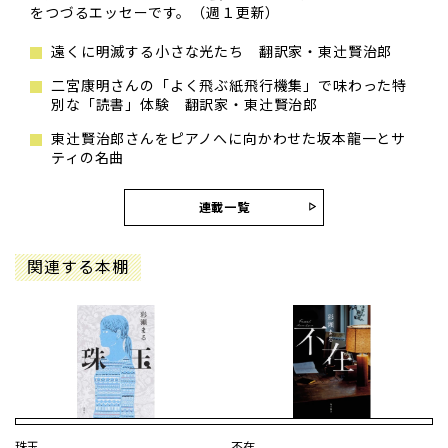
をつづるエッセーです。（週１更新）
遠くに明滅する小さな光たち 翻訳家・東辻󠄀賢治郎
二宮康明さんの「よく飛ぶ紙飛行機集」で味わった特
別な「読書」体験 翻訳家・東辻󠄀賢治郎
東辻󠄀賢治郎さんをピアノへに向かわせた坂本龍一とサ
ティの名曲
連載一覧
関連する本棚
珠玉
不在