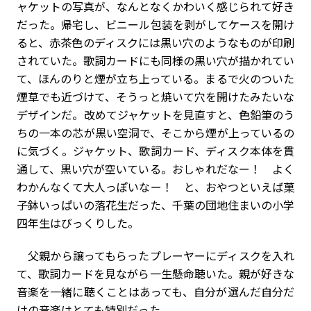
ャケットの写真が、なんとなくかわいく感じられて好き
だった。帰宅し、ビニール包装を剥がしてケースを開け
ると、赤茶色のディスクには黒い穴のようなものが印刷
されていた。歌詞カードにも同様の黒い穴が描かれてい
て、ほんのりと煙が立ち上っている。まるで火のついた
煙草でも近づけて、そうっと焼いて穴を開けたみたいな
デザインだ。改めてジャケットを見直すと、色鉛筆のう
ちの一本の芯が黒い空洞で、そこから煙が上っているの
に気づく。ジャケット、歌詞カード、ディスク本体を貫
通して、黒い穴が空いている。おしゃれだなー！ よく
わかんなくて大人っぽいなー！ と、おやつといえば菓
子鉢いっぱいの落花生だった、千葉の団地住まいの小学
四年生はびっくりした。
父親から譲ってもらったプレーヤーにディスクを入れ
て、歌詞カードを見ながら一生懸命聴いた。親が好きな
音楽を一緒に聴くことはあっても、自分が選んだ自分だ
けの音楽はとても特別だった。