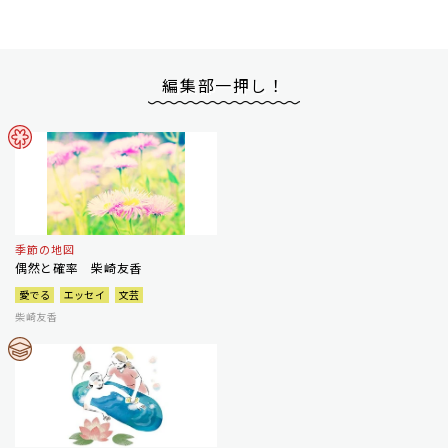
編集部一押し！
季節の地図
偶然と確率 柴崎友香
愛でる
エッセイ
文芸
柴崎友香