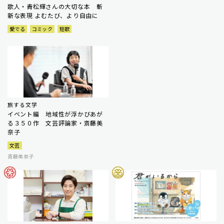
歌人・青松輝さんの大切な本 斬
新な表現 よむたび、より自由に
愛でる
コミック
短歌
旅する文学
イベント編 地域性が浮かびあが
る３５０作 文芸評論家・斎藤美
奈子
文芸
斎藤美奈子