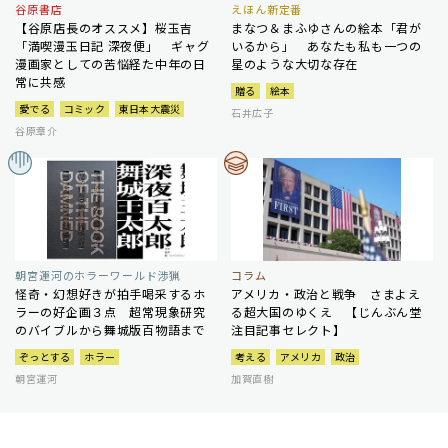
谷原書店
えほん新定番
【谷原店長のオススメ】桜玉吉
まなつ＆まふゆさんの絵本「君が
「満喫漫玉日記 深夜便」 ギャグ
いるから」 あなたも私も一つの
漫画家としての苦悩経た中年の日
星のような大切な存在
常に共感
贈る
絵本
愛でる
コミック
東日本大震災
石井広子
谷原章介
朝宮運河のホラーワールド渉猟
コラム
怪奇・幻想好きが拍手喝采するホ
アメリカ・政治と戦争 さまよえ
ラーの好企画３点 超常現象研究
る超大国のゆくえ 【じんぶん堂
のバイブルから舞城版百物語まで
注目記事セレクト】
ぞっとする
ホラー
考える
アメリカ
政治
朝宮運河
加賀直樹