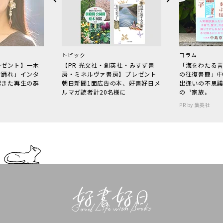
トピック
コラム
レゼント】一木
【PR 光文社・創英社・みすず書
「海をわたる
で踊れ」インタ
房・ミネルヴァ書房】プレゼント
の往復書簡」
起きた再生の群
朝日新聞1面広告の本、好書好日メ
出逢いの不思
ルマガ読者計20名様に
の〝家族〟
PR by 集英社