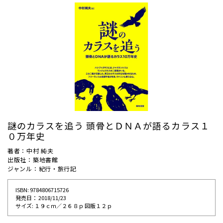
謎のカラスを追う 頭骨とＤＮＡが語るカラス１
０万年史
著者：中村 純夫
出版社：築地書館
ジャンル：紀行・旅行記
ISBN: 9784806715726
発売⽇： 2018/11/23
サイズ: １９ｃｍ／２６８ｐ 図版１２ｐ