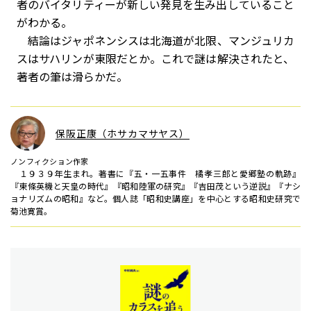
者のバイタリティーが新しい発見を生み出していること
がわかる。
結論はジャポネンシスは北海道が北限、マンジュリカ
スはサハリンが東限だとか。これで謎は解決されたと、
著者の筆は滑らかだ。
保阪正康（ホサカマサヤス）
ノンフィクション作家
１９３９年生まれ。著書に『五・一五事件 橘孝三郎と愛郷塾の軌跡』
『東條英機と天皇の時代』『昭和陸軍の研究』『吉田茂という逆説』『ナシ
ョナリズムの昭和』など。個人誌「昭和史講座」を中心とする昭和史研究で
菊池寛賞。