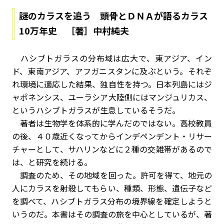
謎のカラスを追う 頭骨とＤＮＡが語るカラス
10万年史 ［著］中村純夫
ハシブトガラスの分布域は広大で、東アジア、イン
ド、東南アジア、アフガニスタンに及ぶという。それぞ
れ環境に適応した結果、独自性を持つ。日本列島にはジ
ャポネンシス、ユーラシア大陸側にはマンジュリカス、
というハシブトガラスが生息しているそうだ。
著者は生物学を体系的に学んだのではない。高校教員
の後、４０歳近くなってからインデペンデント・リサー
チャーとして、サハリンなどに２種の交雑帯があるので
は、と研究を続ける。
調査のため、その地域を回った。許可を得て、地元の
人にカラスを射殺してもらい、種類、形態、遺伝子など
を調べて、ハシブトガラス分布の境界線を確定しようと
いうのだ。本書はその調査の旅を中心としているが、著