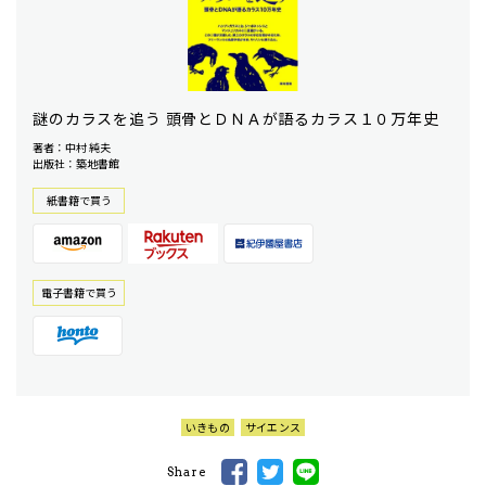
謎のカラスを追う 頭骨とＤＮＡが語るカラス１０万年史
著者：中村 純夫
出版社：築地書館
紙書籍で買う
電⼦書籍で買う
いきもの
サイエンス
Share