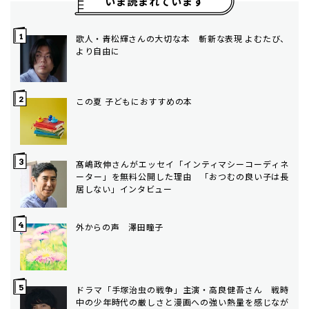
いま読まれています
歌人・青松輝さんの大切な本 斬新な表現 よむたび、
より自由に
この夏 子どもにおすすめの本
髙嶋政伸さんがエッセイ「インティマシーコーディネ
ーター」を無料公開した理由 「おつむの良い子は長
居しない」インタビュー
外からの声 澤田瞳子
ドラマ「手塚治虫の戦争」主演・高良健吾さん 戦時
中の少年時代の厳しさと漫画への強い熱量を感じなが