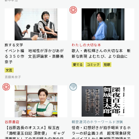
旅する文学
わたしの大切な本
イベント編 地域性が浮かびあが
歌人・青松輝さんの大切な本 斬
る３５０作 文芸評論家・斎藤美
新な表現 よむたび、より自由に
奈子
愛でる
コミック
短歌
文芸
斎藤美奈子
谷原書店
朝宮運河のホラーワールド渉猟
【谷原店長のオススメ】桜玉吉
怪奇・幻想好きが拍手喝采するホ
「満喫漫玉日記 深夜便」 ギャグ
ラーの好企画３点 超常現象研究
漫画家としての苦悩経た中年の日
のバイブルから舞城版百物語まで