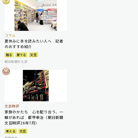
コラム
夏休みに本を読みたい人へ 記者
のおすすめ紹介
贈る
愛でる
文芸
朝日新聞文化部
文芸時評
家族のかたち 心を配り合う、一
瞬があれば 都甲幸治〈朝日新聞
文芸時評26年7月〉
考える
文芸
都甲幸治