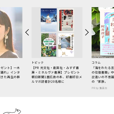
トピック
コラム
レゼント】一木
【PR 光文社・創英社・みすず書
「海をわたる
で踊れ」インタ
房・ミネルヴァ書房】プレゼント
の往復書簡」
起きた再生の群
朝日新聞1面広告の本、好書好日メ
出逢いの不思
ルマガ読者計20名様に
の〝家族〟
PR by 集英社