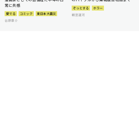
常に共感
ぞっとする
ホラー
愛でる
コミック
東日本大震災
朝宮運河
谷原章介