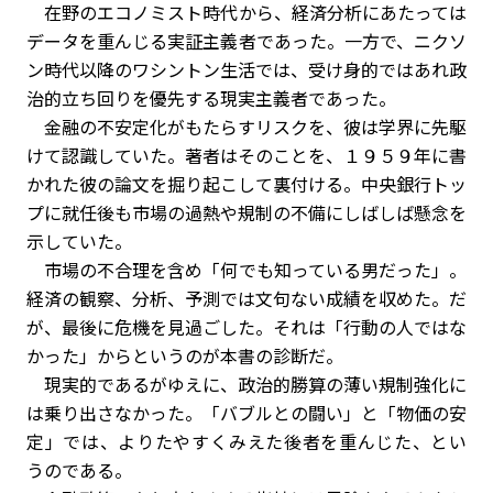
在野のエコノミスト時代から、経済分析にあたっては
データを重んじる実証主義者であった。一方で、ニクソ
ン時代以降のワシントン生活では、受け身的ではあれ政
治的立ち回りを優先する現実主義者であった。
金融の不安定化がもたらすリスクを、彼は学界に先駆
けて認識していた。著者はそのことを、１９５９年に書
かれた彼の論文を掘り起こして裏付ける。中央銀行トッ
プに就任後も市場の過熱や規制の不備にしばしば懸念を
示していた。
市場の不合理を含め「何でも知っている男だった」。
経済の観察、分析、予測では文句ない成績を収めた。だ
が、最後に危機を見過ごした。それは「行動の人ではな
かった」からというのが本書の診断だ。
現実的であるがゆえに、政治的勝算の薄い規制強化に
は乗り出さなかった。「バブルとの闘い」と「物価の安
定」では、よりたやすくみえた後者を重んじた、とい
うのである。