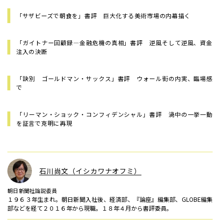
「サザビーズで朝食を」書評 巨大化する美術市場の内幕描く
「ガイトナー回顧録—金融危機の真相」書評 逆風そして逆風、資金
注入の決断
「訣別 ゴールドマン・サックス」書評 ウォール街の内実、臨場感
で
「リーマン・ショック・コンフィデンシャル」書評 渦中の一挙一動
を証言で克明に再現
石川尚文（イシカワナオフミ）
朝日新聞社論説委員
１９６３年生まれ。朝日新聞入社後、経済部、『論座』編集部、GLOBE編集
部などを経て２０１６年から現職。１８年４月から書評委員。