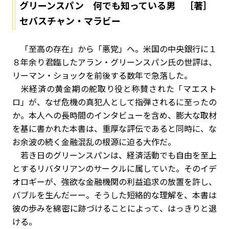
グリーンスパン 何でも知っている男 ［著］
セバスチャン・マラビー
「至高の存在」から「悪党」へ。米国の中央銀行に１
８年余り君臨したアラン・グリーンスパン氏の世評は、
リーマン・ショックを前後する数年で急落した。
米経済の黄金期の舵取り役と称賛された「マエスト
ロ」が、なぜ危機の真犯人として指弾されるに至ったの
か。本人への長時間のインタビューを含め、膨大な取材
を基に書かれた本書は、重厚な評伝であると同時に、な
お余波の続く金融混乱の根源に迫る大作だ。
若き日のグリーンスパンは、経済活動でも自由を至上
とするリバタリアンのサークルに属していた。そのイデ
オロギーが、強欲な金融機関の利益追求の放置を許し、
バブルを生んだーー。そうした短絡的な理解を、本書は
彼の歩みを綿密に跡づけることによって、はっきりと退
ける。