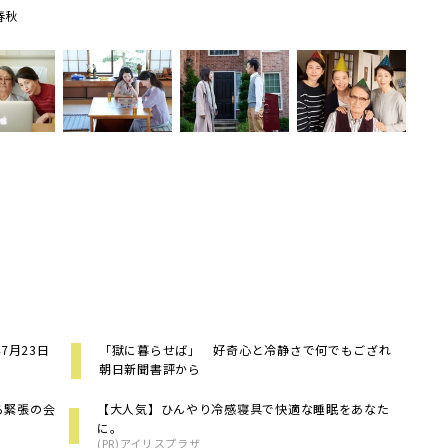
春秋
7月23日
「獄に暮らせば」 好奇心と冷静さで何でもござれ
朝日新聞書評から
ら緊張の会
【大人気】ひんやり冷感寝具で快適な睡眠をあなた
に。
(PR)アイリスプラザ