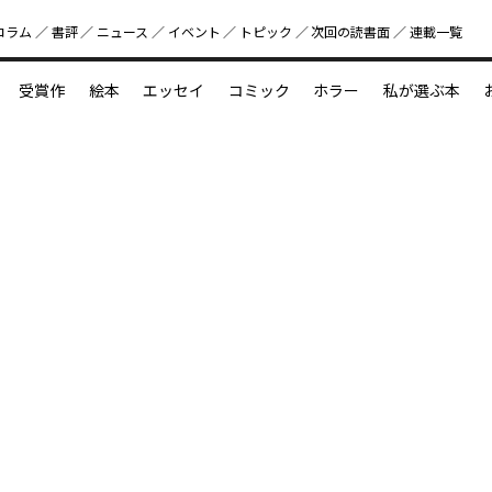
コラム
書評
ニュース
イベント
トピック
次回の読書⾯
連載一覧
好書好日
受賞作
絵本
エッセイ
コミック
ホラー
私が選ぶ本
？
えほん新定番
今めぐりたい児童文学の世界
図鑑の中の小宇宙