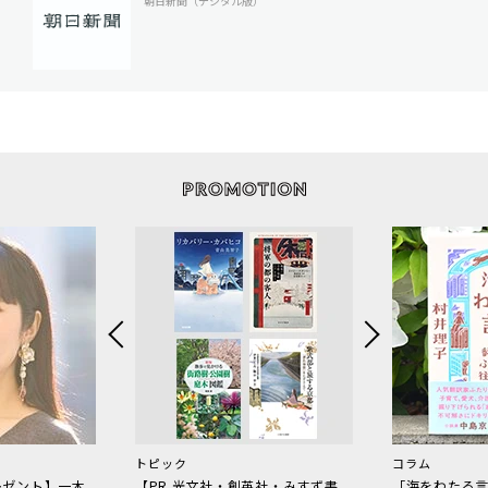
朝日新聞（デジタル版）
トピック
コラム
レゼント】一木
【PR 光文社・創英社・みすず書
「海をわたる