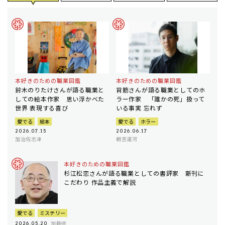
本好きのための職業図鑑
本好きのための職業図鑑
鈴木のりたけさんが語る職業と
背筋さんが語る職業としてのホ
しての絵本作家 思い浮かべた
ラー作家 「誰かの死」扱って
世界 表現する喜び
いる事実 忘れず
愛でる
絵本
愛でる
ホラー
2026.07.15
2026.06.17
加治佐志津
朝宮運河
本好きのための職業図鑑
杉江松恋さんが語る職業としての書評家 新刊に
こだわり 作品主義で解説
愛でる
ミステリー
加藤修
2026.05.20