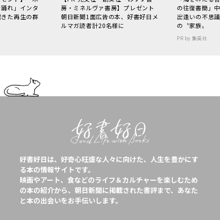
で踊れ」インタ
房・ミネルヴァ書房】プレゼント
の往復書簡」
起きた再生の群
朝日新聞1面広告の本、好書好日メ
出逢いの不思
ルマガ読者計20名様に
の〝家族〟
PR by 集英社
好書好日は、好奇心旺盛な人々に向けた、人生を豊かにす
る本の情報サイトです。
映画やアート、食などのライフ＆カルチャーを楽しむため
の本の紹介から、朝日新聞に掲載された書評まで、あなた
と本の出会いをお手伝いします。