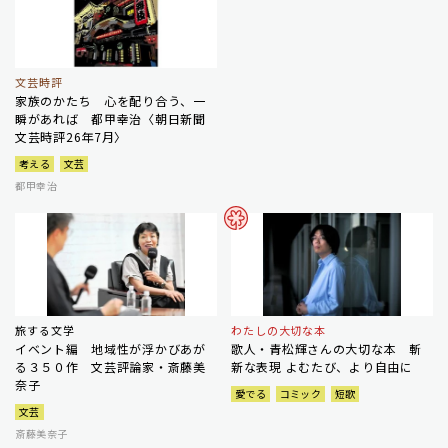
文芸時評
家族のかたち 心を配り合う、一
瞬があれば 都甲幸治〈朝日新聞
文芸時評26年7月〉
考える
文芸
都甲幸治
旅する文学
わたしの大切な本
イベント編 地域性が浮かびあが
歌人・青松輝さんの大切な本 斬
る３５０作 文芸評論家・斎藤美
新な表現 よむたび、より自由に
奈子
愛でる
コミック
短歌
文芸
斎藤美奈子