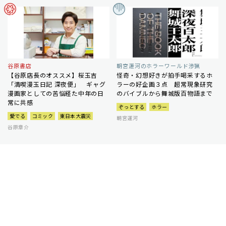
谷原書店
朝宮運河のホラーワールド渉猟
【谷原店長のオススメ】桜玉吉
怪奇・幻想好きが拍手喝采するホ
「満喫漫玉日記 深夜便」 ギャグ
ラーの好企画３点 超常現象研究
漫画家としての苦悩経た中年の日
のバイブルから舞城版百物語まで
常に共感
ぞっとする
ホラー
愛でる
コミック
東日本大震災
朝宮運河
谷原章介