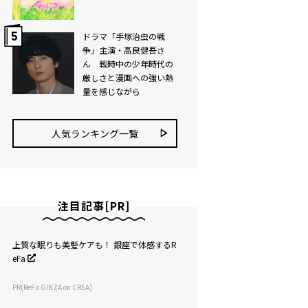
ドラマ「手塚治虫の戦
争」主演・高良健吾さ
ん 戦時中の少年時代の
厳しさと漫画への強い熱
量を感じながら
人気ランキング⼀覧
注目記事[PR]
上質な眠りも美髪ケアも！ 銀座で体感するR
eFa
PR(ReFa GINZA on CREA)