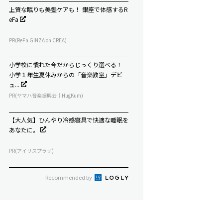
上質な眠りも美髪ケアも！ 銀座で体感するR
eFa
PR(ReFa GINZA on CREA)
小学校に慣れた今だからじっくり選べる！
小学１年生夏休みからの「音楽教室」デビ
ュ...
PR(ヤマハ音楽振興会｜HugKum)
【大人気】ひんやり冷感寝具で快適な睡眠を
あなたに。
PR(アイリスプラザ)
Recommended by