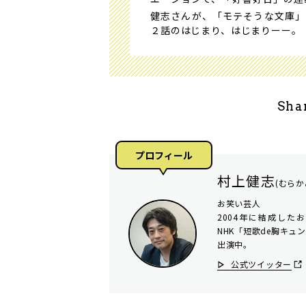
健志さんが、「モテそうな文庫」
２話のはじまり、はじまりーー。
Sha
プロフィール
村上健志
(むらか
お笑い芸人
2004年に結成し
NHK「短歌de胸キュ
出演中。
公式ツイッター