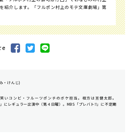
を紹介します。「フルポン村上のモテ文庫劇場」第
re
み・けんじ)
たお笑いコンビ・フルーツポンチのボケ担当。相方は亘健太郎。
ン」にレギュラー出演中（第４日曜）。MBS「プレバト‼」に不定期