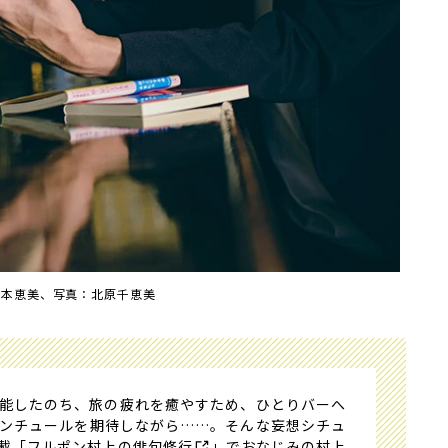
岩本恵美、写真：北原千恵美
能したのち、旅の疲れを癒やすため、ひとりバーへ
ンチュールを期待しながら……。そんな妄想シチュ
載「
フルポン村上の俳句修行
」でおなじみの村上