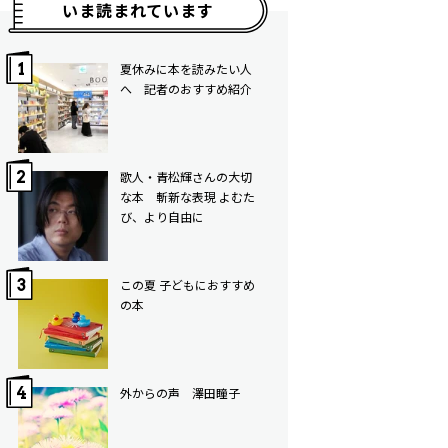
いま読まれています
夏休みに本を読みたい人
へ 記者のおすすめ紹介
歌人・青松輝さんの大切
な本 斬新な表現 よむた
び、より自由に
この夏 子どもにおすすめ
の本
外からの声 澤田瞳子