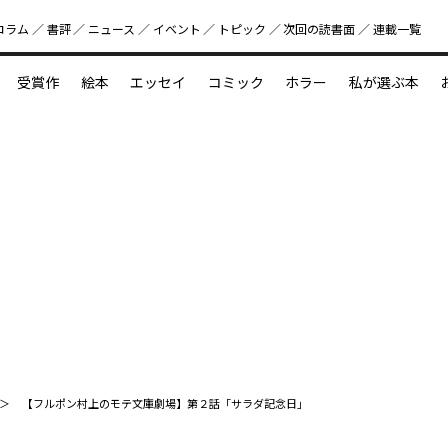
コラム
書評
ニュース
イベント
トピック
次回の読書⾯
連載一覧
好書好日
受賞作
絵本
エッセイ
コミック
ホラー
私が選ぶ本
？
えほん新定番
今めぐりたい児童文学の世界
図鑑の中の小宇宙
【フルポン村上のモテ文庫劇場】第２話「サラダ記念日」