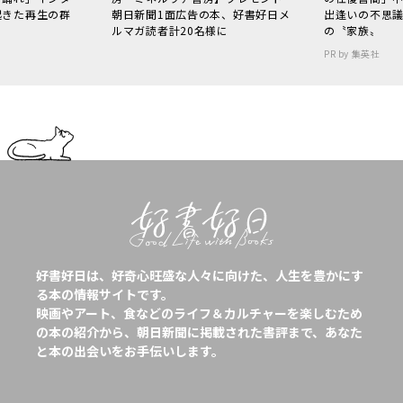
起きた再生の群
朝日新聞1面広告の本、好書好日メ
出逢いの不思
ルマガ読者計20名様に
の〝家族〟
PR by 集英社
好書好日は、好奇心旺盛な人々に向けた、人生を豊かにす
る本の情報サイトです。
映画やアート、食などのライフ＆カルチャーを楽しむため
の本の紹介から、朝日新聞に掲載された書評まで、あなた
と本の出会いをお手伝いします。