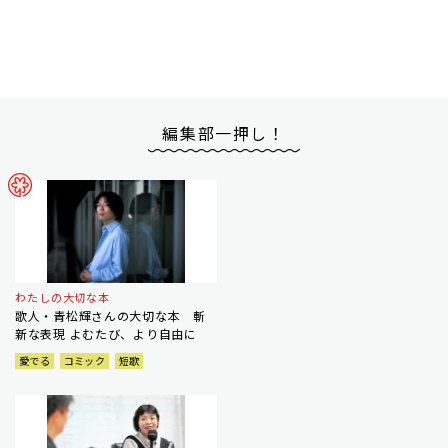
編集部一押し！
わたしの大切な本
歌人・青松輝さんの大切な本 斬
新な表現 よむたび、より自由に
愛でる
コミック
短歌