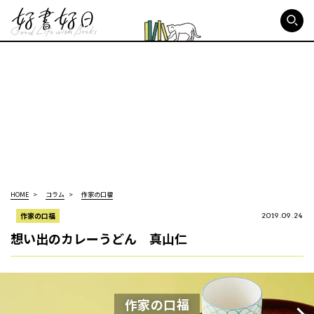
好書好日
HOME
コラム
作家の口福
作家の口福
2019.09.24
想い出のカレーうどん 真山仁
作家の口福