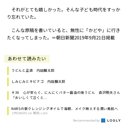
それがとても嬉しかった。そんな子ども時代をすっか
り忘れていた。
こんな原稿を書いていると、無性に「かどや」に行き
たくなってしまった。＝朝日新聞2019年9月21日掲載
あわせて読みたい
うどんと正直 内田麟太郎
しみじみとキビナゴ 内田麟太郎
＃36 心が安らぐ、にんにくバター醤油の焼うどん 森沢明夫さん
「おいしくて泣くと...
NARSの新クレンジングオイルで毎朝、メイク映えする潤い美肌へ
(PR)NARS on 美的.com
Recommended by