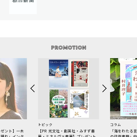
トピック
コラム
レゼント】一木
【PR 光文社・創英社・みすず書
「海をわたる
で踊れ」インタ
房・ミネルヴァ書房】プレゼント
の往復書簡」