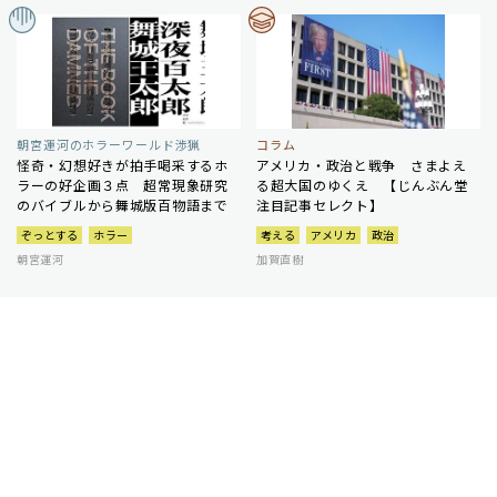
朝宮運河のホラーワールド渉猟
コラム
怪奇・幻想好きが拍手喝采するホ
アメリカ・政治と戦争 さまよえ
ラーの好企画３点 超常現象研究
る超大国のゆくえ 【じんぶん堂
のバイブルから舞城版百物語まで
注目記事セレクト】
ぞっとする
ホラー
考える
アメリカ
政治
朝宮運河
加賀直樹