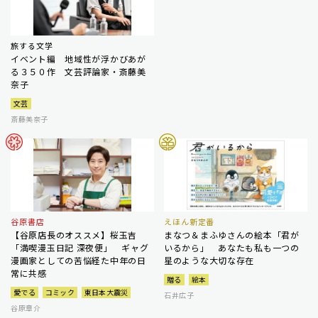
旅する文学
イベント編 地域性が浮かびあが
る３５０作 文芸評論家・斎藤美
奈子
文芸
斎藤美奈子
谷原書店
えほん新定番
【谷原店長のオススメ】桜玉吉
まなつ＆まふゆさんの絵本「君が
「満喫漫玉日記 深夜便」 ギャグ
いるから」 あなたも私も一つの
漫画家としての苦悩経た中年の日
星のような大切な存在
常に共感
贈る
絵本
愛でる
コミック
東日本大震災
石井広子
谷原章介