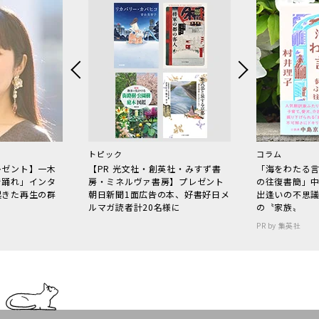
トピック
コラム
レゼント】一木
【PR 光文社・創英社・みすず書
「海をわたる
で踊れ」インタ
房・ミネルヴァ書房】プレゼント
の往復書簡」
起きた再生の群
朝日新聞1面広告の本、好書好日メ
出逢いの不思
ルマガ読者計20名様に
の〝家族〟
PR by 集英社