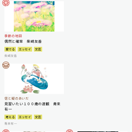
季節の地図
偶然と確率 柴崎友香
愛でる
エッセイ
文芸
柴崎友香
信と疑のあいだ
見習いたい１００歳の達観 青来
有一
考える
エッセイ
文芸
青来有一