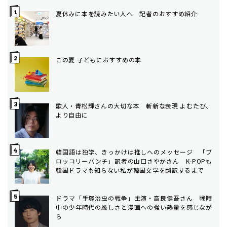
夏休みに本を読みたい人へ 記者のおすすめ紹介
この夏 子どもにおすすめの本
歌人・青松輝さんの大切な本 斬新な表現 よむたび、
より自由に
韓国語は独学、きっかけは推しへのメッセージ 「ブ
ロッコリーパンチ」訳者の山口さやかさん K-POPも
韓国ドラマも知らない私が韓国文学を翻訳するまで
ドラマ「手塚治虫の戦争」主演・高良健吾さん 戦時
中の少年時代の厳しさと漫画への強い熱量を感じなが
ら