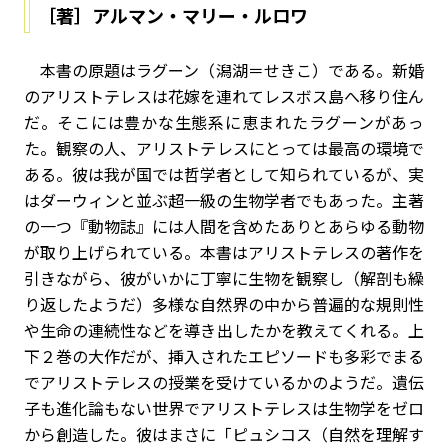
［著］アルマン・マリー・ルロワ
本書の原題はラグーン（潟湖＝せきこ）である。新婚
のアリストテレスは花嫁を連れてレスボス島へ移り住ん
だ。そこには豊かな生態系に恵まれたラグーンがあっ
た。観察の人、アリストテレスにとっては最高の環境で
ある。彼は我が国では哲学者として知られているが、実
はダーウィンと並ぶ超一級の生物学者でもあった。主著
の一つ『動物誌』には人間を含めたありとあらゆる動物
が取り上げられている。本書はアリストテレスの著作を
引きながら、彼がいかに丁寧に生物を観察し（解剖も繰
り返したようだ）多様な自然界の中から普遍的な規則性
や生命の連続性などを導き出したかを教えてくれる。上
下２巻の大作だが、挿入されたエピソードも多彩でまる
でアリストテレスの授業を受けているかのようだ。遺伝
子も進化論もない世界でアリストテレスは生物学をゼロ
から創造した。彼はまさに「ピュシコス（自然を理解す