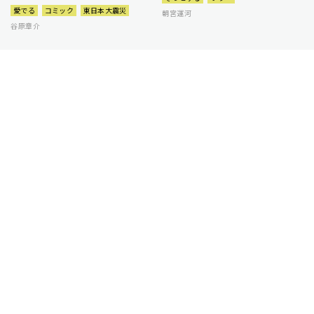
愛でる
コミック
東日本大震災
朝宮運河
谷原章介