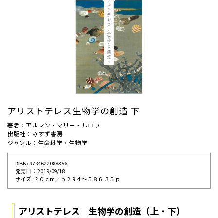
アリストテレス生物学の創造 下
著者：アルマン・マリー・ルロワ
出版社：みすず書房
ジャンル：生命科学・生物学
ISBN: 9784622088356
発売⽇： 2019/09/18
サイズ: ２０ｃｍ／ｐ２９４〜５８６ ３５ｐ
アリストテレス 生物学の創造（上・下）