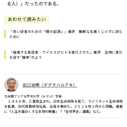
る人）」だったのである。
あわせて読みたい
「若い読者のための『種の起源』」書評 難解な名著くじけずに読む
ために
「破壊する創造者―ウイルスがヒトを進化させた」書評 生物に進化
を促す“魔神”のよう
出口治明（デグチハルアキ）
立命館アジア太平洋大学（ＡＰＵ）学長
１９４８年、三重県生まれ。日本生命保険を経て、ライフネット生命保険
を創業、同代表取締役社長、会長を務めた。２０１８年１月から現職。著書
に『人生を面白くする本物の教養』『「全世界史」講義』など。