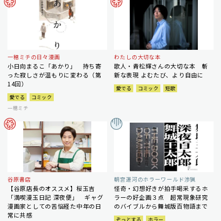
一穂ミチの日々漫画
わたしの大切な本
小日向まるこ「あかり」 持ち寄
歌人・青松輝さんの大切な本 斬
った寂しさが温もりに変わる（第
新な表現 よむたび、より自由に
14回）
愛でる
コミック
短歌
愛でる
コミック
一穂ミチ
谷原書店
朝宮運河のホラーワールド渉猟
【谷原店長のオススメ】桜玉吉
怪奇・幻想好きが拍手喝采するホ
「満喫漫玉日記 深夜便」 ギャグ
ラーの好企画３点 超常現象研究
漫画家としての苦悩経た中年の日
のバイブルから舞城版百物語まで
常に共感
ぞっとする
ホラー