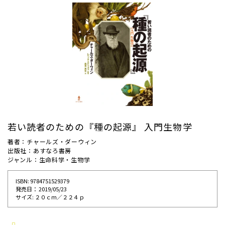
若い読者のための『種の起源』 入門生物学
著者：チャールズ・ダーウィン
出版社：あすなろ書房
ジャンル：生命科学・生物学
ISBN: 9784751529379
発売⽇： 2019/05/23
サイズ: ２０ｃｍ／２２４ｐ