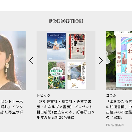
トピック
コラム
レゼント】一木
【PR 光文社・創英社・みすず書
「海をわたる
で踊れ」インタ
房・ミネルヴァ書房】プレゼント
の往復書簡」
起きた再生の群
朝日新聞1面広告の本、好書好日メ
出逢いの不思
ルマガ読者計20名様に
の〝家族〟
PR by 集英社