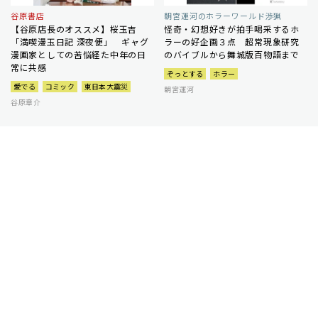
谷原書店
朝宮運河のホラーワールド渉猟
【谷原店長のオススメ】桜玉吉
怪奇・幻想好きが拍手喝采するホ
「満喫漫玉日記 深夜便」 ギャグ
ラーの好企画３点 超常現象研究
漫画家としての苦悩経た中年の日
のバイブルから舞城版百物語まで
常に共感
ぞっとする
ホラー
愛でる
コミック
東日本大震災
朝宮運河
谷原章介