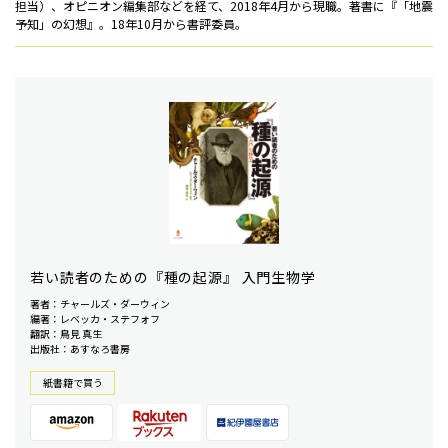
担当）、オピニオン編集部などを経て、2018年4月から現職。著書に『「地震
予知」の幻想』。18年10月から書評委員。
若い読者のための『種の起源』 入門生物学
著者：チャールズ・ダーウィン
編著：レベッカ・ステフォフ
翻訳：鳥見 真生
出版社：あすなろ書房
紙書籍で買う