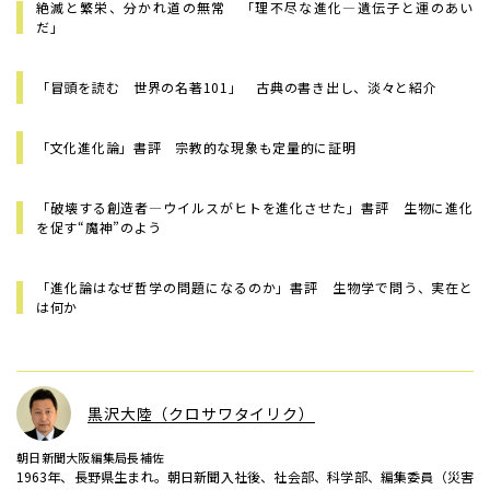
絶滅と繁栄、分かれ道の無常 「理不尽な進化―遺伝子と運のあい
だ」
「冒頭を読む 世界の名著101」 古典の書き出し、淡々と紹介
「文化進化論」書評 宗教的な現象も定量的に証明
「破壊する創造者―ウイルスがヒトを進化させた」書評 生物に進化
を促す“魔神”のよう
「進化論はなぜ哲学の問題になるのか」書評 生物学で問う、実在と
は何か
黒沢大陸（クロサワタイリク）
朝日新聞大阪編集局長補佐
1963年、長野県生まれ。朝日新聞入社後、社会部、科学部、編集委員（災害