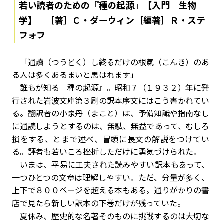
若い読者のための『種の起源』【入門 生物
学】 ［著］Ｃ・ダーウィン［編著］Ｒ・ステ
フォフ
「通讀（つうどく）し終るだけの根氣（こんき）のあ
る人は多くあるまいと思はれます」
誰もが知る『種の起源』。昭和７（１９３２）年に発
行された岩波文庫第３刷の訳本序文にはこう書かれてい
る。翻訳者の小泉丹（まこと）は、予備知識や指南なし
に通読しようとするのは、無駄、無益であって、むしろ
損をする、とまで述べ、冒頭に長文の解説をつけてい
る。評者も若いころ挫折しただけに勇気づけられた。
いまは、平易に工夫された読みやすい訳本もあって、
一つひとつの文章は理解しやすい。ただ、分量が多く、
上下で８００ページを超える本もある。通りがかりの書
店で見たら新しい訳本の下巻だけが残っていた。
夏休み、歴史的な名著そのものに挑戦するのは大切な