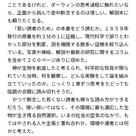
ことであるけれど、ダーウィンの思考過程に触れたいな
ら、正面から挑んで途中断念するのは惜しい。解説本に
も頼りたくなる。
「若い読者のため」の本書をどう読むか。１８５９年
発行の原著を約３分の１に圧縮し、現代科学で誤りとわ
かった部分を割愛、説を補強する数多い証拠を絞り込ん
でいる。写真や挿絵、解説や最新の研究に関するコラム
を含めて２００ページ余りに収めた。
神が生物を創造したと考えられ、科学的な知見が限ら
れていた当時、何を観察し、どんな実験をして論を組み
立てていったのか。じっくり１章ずつ思考をたどっても
宿題の合間に読み切れそうだ。
かつて断念した若くない読者も様々な読み方ができる
だろう。強い弱いではなく、その環境に最も適応した生
物が生き残る自然選択。いまの社会の空気のなかで、も
てはやされる人や主張と重ね合わせ、環境や適者とは何
かと考えた。