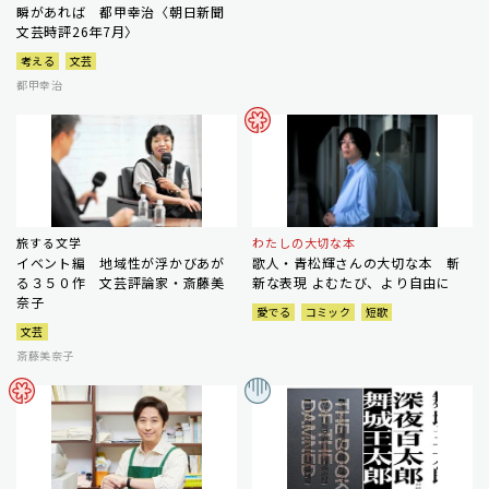
瞬があれば 都甲幸治〈朝日新聞
文芸時評26年7月〉
考える
文芸
都甲幸治
旅する文学
わたしの大切な本
イベント編 地域性が浮かびあが
歌人・青松輝さんの大切な本 斬
る３５０作 文芸評論家・斎藤美
新な表現 よむたび、より自由に
奈子
愛でる
コミック
短歌
文芸
斎藤美奈子