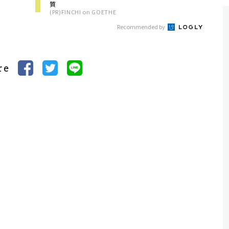
質
(PR)FINCHI on GOETHE
Recommended by
re