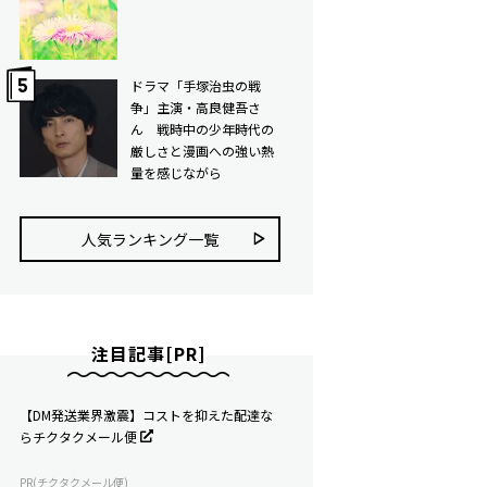
ドラマ「手塚治虫の戦
争」主演・高良健吾さ
ん 戦時中の少年時代の
厳しさと漫画への強い熱
量を感じながら
人気ランキング⼀覧
注目記事[PR]
【DM発送業界激震】コストを抑えた配達な
らチクタクメール便
PR(チクタクメール便)