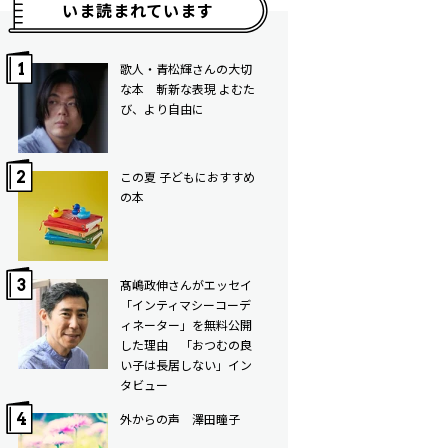
いま読まれています
歌人・青松輝さんの大切
な本 斬新な表現 よむた
び、より自由に
この夏 子どもにおすすめ
の本
髙嶋政伸さんがエッセイ
「インティマシーコーデ
ィネーター」を無料公開
した理由 「おつむの良
い子は長居しない」イン
タビュー
外からの声 澤田瞳子