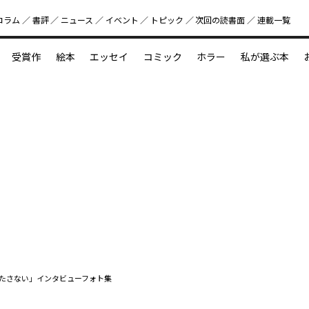
コラム
書評
ニュース
イベント
トピック
次回の読書⾯
連載一覧
好書好日
受賞作
絵本
エッセイ
コミック
ホラー
私が選ぶ本
？
えほん新定番
今めぐりたい児童文学の世界
図鑑の中の小宇宙
たさない」インタビューフォト集