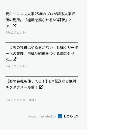
元キーエンス人事25年のプロが語る人事評
価の勘所。「組織を腐らせるNG評価」と
は...
PR(ビズヒント)
「うちの社員はやる気がない」と嘆くリーダ
ーへの警鐘。自律型組織をつくる前に外せ
な...
PR(ビズヒント)
【あの会社も使ってる！】DM発送なら絶対
チクタクメール便！
PR(チクタクメール便)
Recommended by