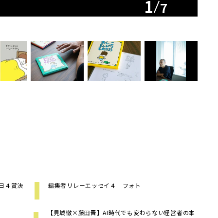
1
7
朝日４賞決
編集者リレーエッセイ４ フォト
【見城徹×藤田晋】AI時代でも変わらない経営者の本