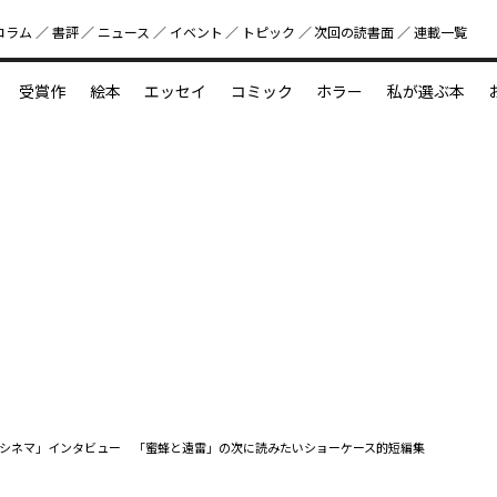
コラム
書評
ニュース
イベント
トピック
次回の読書⾯
連載一覧
好書好日
受賞作
絵本
エッセイ
コミック
ホラー
私が選ぶ本
？
えほん新定番
今めぐりたい児童文学の世界
図鑑の中の小宇宙
シネマ」インタビュー 「蜜蜂と遠雷」の次に読みたいショーケース的短編集