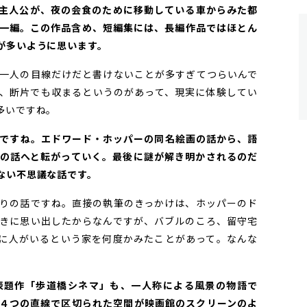
主人公が、夜の会食のために移動している車からみた都
一編。この作品含め、短編集には、長編作品ではほとん
が多いように思います。
一人の目線だけだと書けないことが多すぎてつらいんで
、断片でも収まるというのがあって、現実に体験してい
多いですね。
そうですね。エドワード・ホッパーの同名絵画の話から、語
の話へと転がっていく。最後に謎が解き明かされるのだ
ない不思議な話です。
りの話ですね。直接の執筆のきっかけは、ホッパーのド
きに思い出したからなんですが、バブルのころ、留守宅
に人がいるという家を何度かみたことがあって。なんな
。
た表題作「歩道橋シネマ」も、一人称による風景の物語で
４つの直線で区切られた空間が映画館のスクリーンのよ