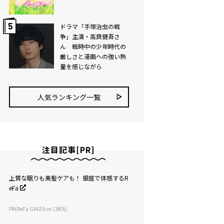
ドラマ「手塚治虫の戦
争」主演・高良健吾さ
ん 戦時中の少年時代の
厳しさと漫画への強い熱
量を感じながら
人気ランキング⼀覧
注目記事[PR]
上質な眠りも美髪ケアも！ 銀座で体感するR
eFa
PR(ReFa GINZA on CREA)