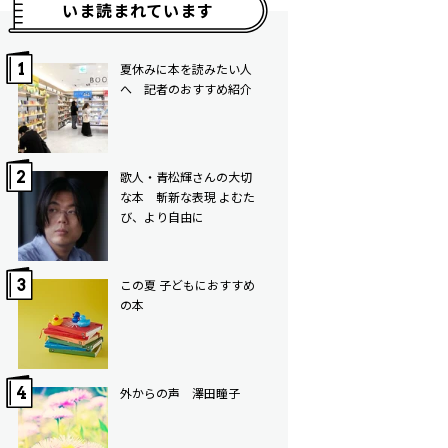
いま読まれています
夏休みに本を読みたい人
へ 記者のおすすめ紹介
歌人・青松輝さんの大切
な本 斬新な表現 よむた
び、より自由に
この夏 子どもにおすすめ
の本
外からの声 澤田瞳子