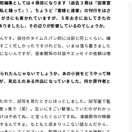
ズの短編集としては４冊目になります（過去３冊は『図書室
私と踊って』）。ちょうど『蜜蜂と遠雷』の刊行をはさ
とがきにも書かれていますが、５年おきに出してきたの
ありましたし、その辺りが影響しているのでしょうか。
んです。自分のタイムスパン的には前と同じくらい。確
すごく忙しかったですけれども、いまは落ち着きました
にないんですが、音楽関係の対談やエッセイの依頼は増
を取られたんじゃないでしょうか。あの小説をどうやって映
が、見応えのある作品になっていました。何か原作者と
たので、試写を見たときにほっとしました。試写室で監
真っ青で（笑）。互いにすごい緊張していたのがわかっ
けはやめてね、と言ったくらいですね。漫画原作の映画
するんですよ。もともと収まりっこない話なんだから、
一本にしてくださいと。監督はそこのところを理解して