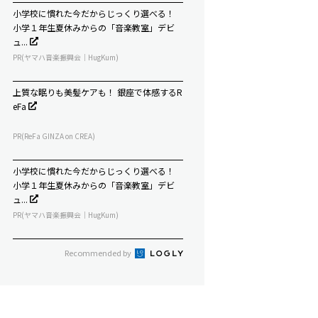
小学校に慣れた今だからじっくり選べる！
小学１年生夏休みからの「音楽教室」デビ
ュ...
PR(ヤマハ音楽振興会｜HugKum)
上質な眠りも美髪ケアも！ 銀座で体感するR
eFa
PR(ReFa GINZA on CREA)
小学校に慣れた今だからじっくり選べる！
小学１年生夏休みからの「音楽教室」デビ
ュ...
PR(ヤマハ音楽振興会｜HugKum)
Recommended by