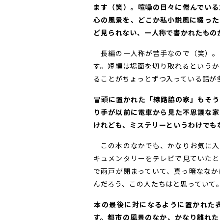
ます（笑）。喧噪の日々に倦んでいる
心の風景を、どこか私小説風に綴った
ど見られない、一人称で書かれたもの
長編の一人称が苦手なので（笑）。
す。短編は場面を切り取れるというか
ることがちょっとずつ入っている話が
――冒頭に置かれた「線路脇の家」も
り手が以前に電車から見た不思議な家
けれども、ミステリーというわけでも
この本のなかでも、かなりお気に入
キュメンタリーをテレビで見ていたと
で雨戸が閉まっていて、真っ暗ななか
んだろう、この人たちはと思っていて
――本の最後に対になるように置かれ
す。都市の風景のなか、かなり離れた