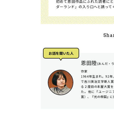
初めて恩田作品にふれた読者にと
ダーランド」の入り口へと誘って
Sha
お話を聞いた⼈
恩田陸
(おんだ・り
作家
1964年生まれ。92
で吉川英治文学新人賞
る２度目の本屋大賞を
た。他に『ユージニ
賞）、『光の帝国』に