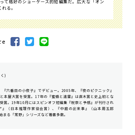
って格好のショーケース的短編集だ。広大な「オン
くれる。
re
く)
年、『六番目の小夜子』でデビュー。2005年、『夜のピクニック』
と本屋大賞を受賞。17年の『蜜蜂と遠雷』は直木賞と史上初とな
受賞。19年10月にはスピンオフ短編集『祝祭と予感』が刊行され
ア』（日本推理作家協会賞）、『中庭の出来事』（山本周五郎
始まる「常野」シリーズなど著書多数。