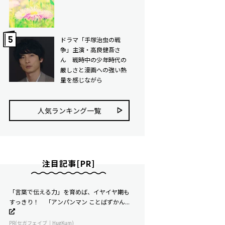
ドラマ「手塚治虫の戦
争」主演・高良健吾さ
ん 戦時中の少年時代の
厳しさと漫画への強い熱
量を感じながら
人気ランキング⼀覧
注目記事[PR]
「言葉で伝える力」を育めば、イヤイヤ期も
すっきり！ 「アンパンマン ことばずかん...
PR(セガフェイブ｜HugKum)