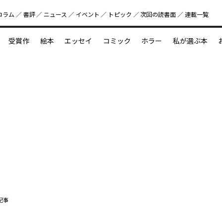
コラム
書評
ニュース
イベント
トピック
次回の読書⾯
連載一覧
好書好日
受賞作
絵本
エッセイ
コミック
ホラー
私が選ぶ本
？
えほん新定番
今めぐりたい児童文学の世界
図鑑の中の小宇宙
記事