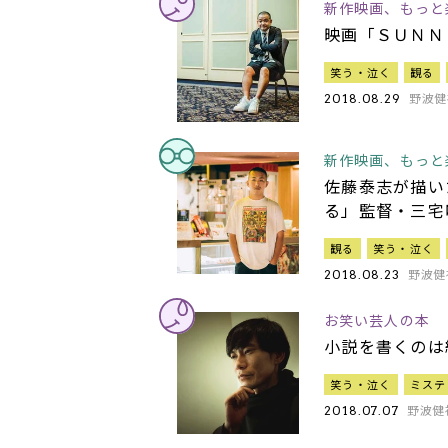
新作映画、もっと
映画「ＳＵＮＮ
笑う・泣く
観る
野波健
2018.08.29
新作映画、もっと
佐藤泰志が描い
る」監督・三宅
観る
笑う・泣く
野波健
2018.08.23
お笑い芸人の本
小説を書くのは
笑う・泣く
ミステ
野波健
2018.07.07