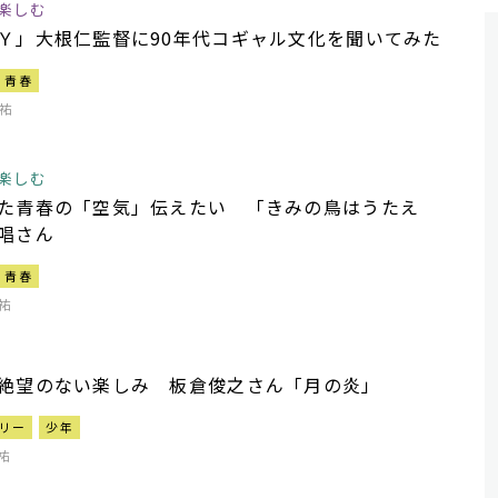
楽しむ
Ｙ」大根仁監督に90年代コギャル文化を聞いてみた
青春
祐
楽しむ
た青春の「空気」伝えたい 「きみの鳥はうたえ
唱さん
青春
祐
絶望のない楽しみ 板倉俊之さん「月の炎」
リー
少年
祐