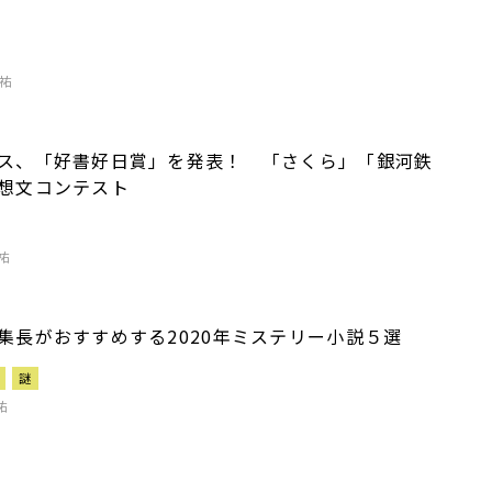
祐
ス、「好書好日賞」を発表！ 「さくら」「銀河鉄
想文コンテスト
祐
集長がおすすめする2020年ミステリー小説５選
謎
祐