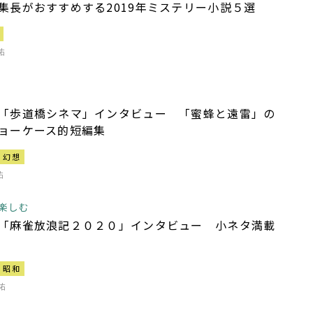
集長がおすすめする2019年ミステリー小説５選
祐
「歩道橋シネマ」インタビュー 「蜜蜂と遠雷」の
ョーケース的短編集
幻想
祐
楽しむ
「麻雀放浪記２０２０」インタビュー 小ネタ満載
昭和
祐