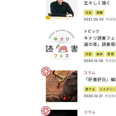
生々しく描く
文芸
医療
野波健
2021.06.02
トピック
キナリ読書フェ
道の夜」読書感
文芸
絵本
思想
野波健
2020.12.28
コラム
「好書好日」編
愛でる
ミステリー
野波健
2020.12.27
コラム