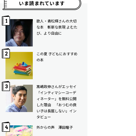
いま読まれています
歌人・青松輝さんの大切
な本 斬新な表現 よむた
び、より自由に
この夏 子どもにおすすめ
の本
髙嶋政伸さんがエッセイ
「インティマシーコーデ
ィネーター」を無料公開
した理由 「おつむの良
い子は長居しない」イン
タビュー
外からの声 澤田瞳子