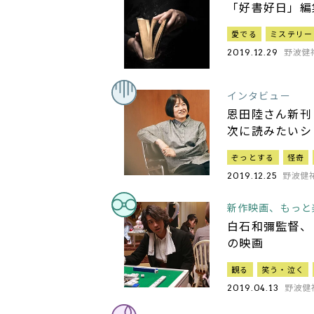
「好書好日」編
愛でる
ミステリー
野波健
2019.12.29
インタビュー
恩田陸さん新刊
次に読みたいシ
ぞっとする
怪奇
野波健
2019.12.25
新作映画、もっと
白石和彌監督、
の映画
観る
笑う・泣く
野波健
2019.04.13