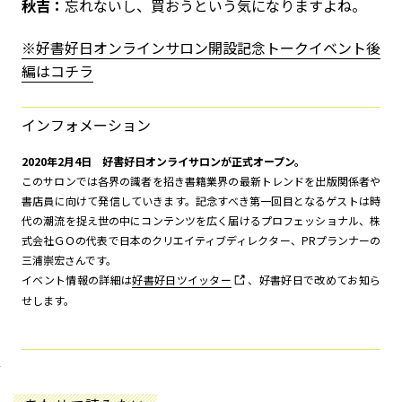
秋吉：
忘れないし、買おうという気になりますよね。
※好書好日オンラインサロン開設記念トークイベント後
編はコチラ
インフォメーション
2020年2月4日 好書好日オンライサロンが正式オープン。
このサロンでは各界の識者を招き書籍業界の最新トレンドを出版関係者や
書店員に向けて発信していきます。記念すべき第一回目となるゲストは時
代の潮流を捉え世の中にコンテンツを広く届けるプロフェッショナル、株
式会社ＧＯの代表で日本のクリエイティブディレクター、PRプランナーの
三浦崇宏さんです。
イベント情報の詳細は
好書好日ツイッター
、好書好日で改めてお知ら
せします。