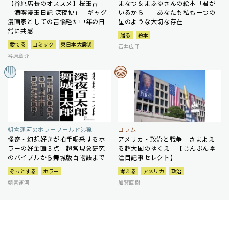
【谷原店長のオススメ】桜玉吉
まなつ＆まふゆさんの絵本「君が
「満喫漫玉日記 深夜便」 ギャグ
いるから」 あなたも私も一つの
漫画家としての苦悩経た中年の日
星のような大切な存在
常に共感
贈る
絵本
愛でる
コミック
東日本大震災
石井広子
谷原章介
朝宮運河のホラーワールド渉猟
コラム
怪奇・幻想好きが拍手喝采するホ
アメリカ・政治と戦争 さまよえ
ラーの好企画３点 超常現象研究
る超大国のゆくえ 【じんぶん堂
のバイブルから舞城版百物語まで
注目記事セレクト】
ぞっとする
ホラー
考える
アメリカ
政治
朝宮運河
加賀直樹