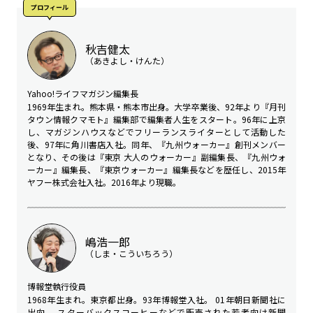
プロフィール
秋吉健太
（あきよし・けんた）
Yahoo!ライフマガジン編集長
1969年生まれ。熊本県・熊本市出身。大学卒業後、92年より『月刊
タウン情報クマモト』編集部で編集者人生をスタート。96年に上京
し、マガジンハウスなどでフリーランスライターとして活動した
後、97年に角川書店入社。同年、『九州ウォーカー』創刊メンバー
となり、その後は『東京 大人のウォーカー』副編集長、『九州ウォ
ーカー』編集長、『東京ウォーカー』編集長などを歴任し、2015年
ヤフー株式会社入社。2016年より現職。
嶋浩一郎
（しま・こういちろう）
博報堂執行役員
1968年生まれ。東京都出身。93年博報堂入社。 01年朝日新聞社に
出向。 スターバックスコーヒーなどで販売された若者向け新聞