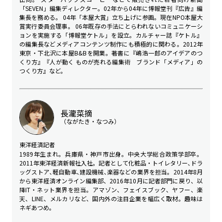
「SEVEN」編集ディレクター。02年から04年に博報堂刊『広告』編
集長を務める。 04年「本屋大賞」立ち上げに参画。現在NPO本屋大
賞実行委員会理事。 06年既存の手法にとらわれないコミュニケーシ
ョンを実施する「博報堂ケトル」を設立。カルチャー誌『ケトル』
の編集長などメディアコンテンツ制作にも積極的に関わる。2012年
東京・下北沢に本屋B&Bを開業。著書に『嶋浩一郎のアイデアのつ
くり方』『人が動く ものが売れる編集術 ブランド「メディア」の
つくり方』など。
長瀧菜摘
（ながたき・なつみ）
東洋経済記者
1989年生まれ。兵庫県・神戸市出身。中央大学総合政策学部卒。
2011年東洋経済新報社入社。記者として化粧品・トイレタリー､ドラ
ッグストア､軽自動車､建設機械､楽器などの業界を担当。2014年8月
から東洋経済オンライン編集部、2016年10月に記者部門に戻り、以
降IT・ネット業界を担当。アマゾン、フェイスブック、ヤフー、楽
天、LINE、メルカリなど、国内外の注目企業を幅広く取材。趣味は
ネギあつめ。