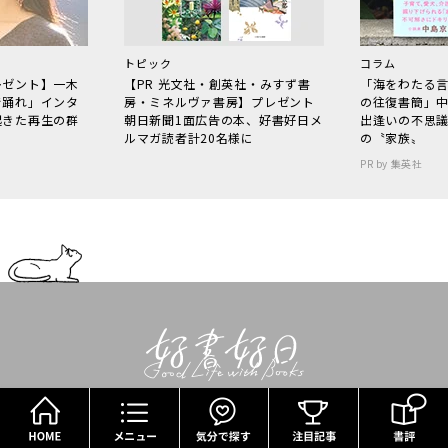
トピック
コラム
レゼント】一木
【PR 光文社・創英社・みすず書
「海をわたる
で踊れ」インタ
房・ミネルヴァ書房】プレゼント
の往復書簡」
起きた再生の群
朝日新聞1面広告の本、好書好日メ
出逢いの不思
ルマガ読者計20名様に
の〝家族〟
PR by 集英社
HOME
メニュー
気分で探す
好書好日は、好奇心旺盛な人々に向けた、人生を豊かにす
る本の情報サイトです。