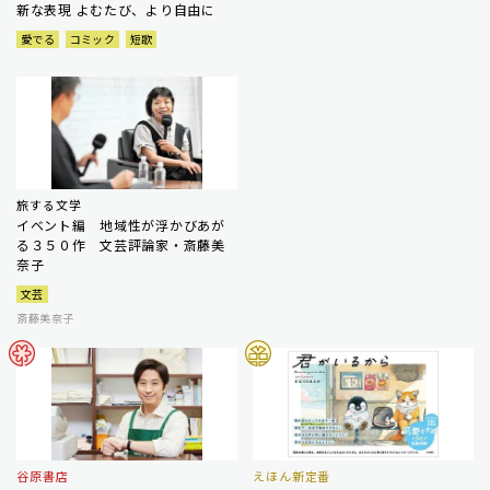
新な表現 よむたび、より自由に
愛でる
コミック
短歌
旅する文学
イベント編 地域性が浮かびあが
る３５０作 文芸評論家・斎藤美
奈子
文芸
斎藤美奈子
谷原書店
えほん新定番