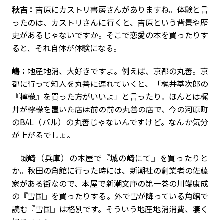
秋吉：
吉原にカストリ書房さんがありますね。体験と言
ったのは、カストリさんに行くと、吉原という背景や歴
史があるじゃないですか。そこで恋愛の本を買ったりす
ると、それ自体が体験になる。
嶋：
地産地消、大好きですよ。例えば、京都の丸善。京
都に行って知人を丸善に連れていくと、「梶井基次郎の
『檸檬』を買った方がいいよ」と言ったり。ほんとは梶
井が檸檬を置いた店は前の前の丸善の店で、今の河原町
のBAL（バル）の丸善じゃないんですけど。なんか気分
が上がるでしょ。
城崎（兵庫）の本屋で『城の崎にて』を買ったりと
か。秋田の角館に行った時には、新潮社の創業者の佐藤
家がある街なので、本屋で新潮文庫の第一巻の川端康成
の『雪国』を買ったりする。外で雪が降っている角館で
読む『雪国』は格別です。そういう地産地消消費、凄く