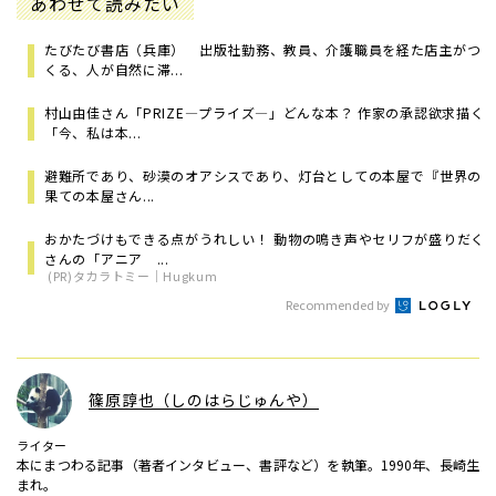
あわせて読みたい
たびたび書店（兵庫） 出版社勤務、教員、介護職員を経た店主がつ
くる、人が自然に滞...
村山由佳さん「PRIZE―プライズ―」どんな本？ 作家の承認欲求描く
「今、私は本...
避難所であり、砂漠のオアシスであり、灯台としての本屋で――『世界の
果ての本屋さん...
おかたづけもできる点がうれしい！ 動物の鳴き声やセリフが盛りだく
さんの「アニア ...
(PR)タカラトミー｜Hugkum
Recommended by
篠原諄也（しのはらじゅんや）
ライター
本にまつわる記事（著者インタビュー、書評など）を執筆。1990年、長崎生
まれ。