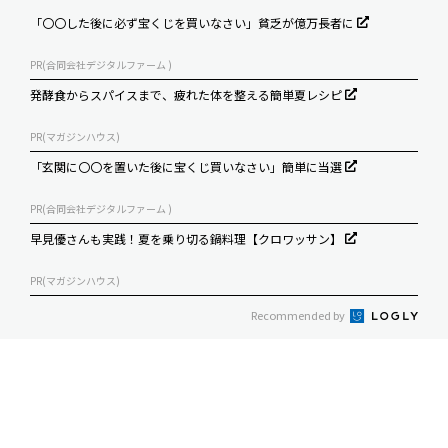
「〇〇した後に必ず宝くじを買いなさい」貧乏が億万長者に
PR(合同会社デジタルファーム )
発酵食からスパイスまで、疲れた体を整える簡単夏レシピ
PR(マガジンハウス)
「玄関に〇〇を置いた後に宝くじ買いなさい」簡単に当選
PR(合同会社デジタルファーム )
早見優さんも実践！夏を乗り切る鍋料理【クロワッサン】
PR(マガジンハウス)
Recommended by