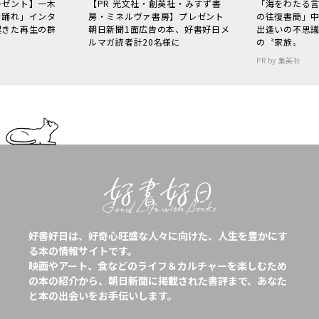
レゼント】一木
【PR 光文社・創英社・みすず書
「海をわたる
で踊れ」インタ
房・ミネルヴァ書房】プレゼント
の往復書簡」
起きた再生の群
朝日新聞1面広告の本、好書好日メ
出逢いの不思
ルマガ読者計20名様に
の〝家族〟
PR by 集英社
好書好日は、好奇心旺盛な人々に向けた、人生を豊かにす
る本の情報サイトです。
映画やアート、食などのライフ＆カルチャーを楽しむため
の本の紹介から、朝日新聞に掲載された書評まで、あなた
と本の出会いをお手伝いします。