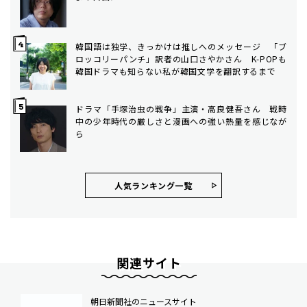
韓国語は独学、きっかけは推しへのメッセージ 「ブ
ロッコリーパンチ」訳者の山口さやかさん K-POPも
韓国ドラマも知らない私が韓国文学を翻訳するまで
ドラマ「手塚治虫の戦争」主演・高良健吾さん 戦時
中の少年時代の厳しさと漫画への強い熱量を感じなが
ら
人気ランキング⼀覧
関連サイト
朝日新聞社のニュースサイト