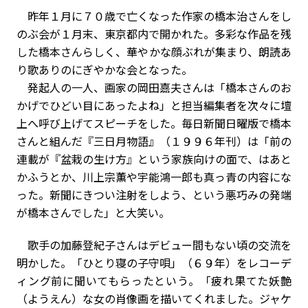
昨年１月に７０歳で亡くなった作家の橋本治さんをし
のぶ会が１月末、東京都内で開かれた。多彩な作品を残
した橋本さんらしく、華やかな顔ぶれが集まり、朗読あ
り歌ありのにぎやかな会となった。
発起人の一人、画家の岡田嘉夫さんは「橋本さんのお
かげでひどい目にあったよね」と担当編集者を次々に壇
上へ呼び上げてスピーチをした。毎日新聞日曜版で橋本
さんと組んだ『三日月物語』（１９９６年刊）は「前の
連載が『盆栽の生け方』という家族向けの面で、はあと
かふうとか、川上宗薫や宇能鴻一郎も真っ青の内容にな
った。新聞にきつい注射をしよう、という悪巧みの発端
が橋本さんでした」と大笑い。
歌手の加藤登紀子さんはデビュー間もない頃の交流を
明かした。「ひとり寝の子守唄」（６９年）をレコーデ
ィング前に聞いてもらったという。「疲れ果てた妖艶
（ようえん）な女の肖像画を描いてくれました。ジャケ