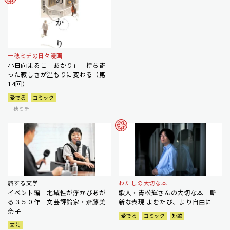
一穂ミチの日々漫画
小日向まるこ「あかり」 持ち寄
った寂しさが温もりに変わる（第
14回）
愛でる
コミック
一穂ミチ
旅する文学
わたしの大切な本
イベント編 地域性が浮かびあが
歌人・青松輝さんの大切な本 斬
る３５０作 文芸評論家・斎藤美
新な表現 よむたび、より自由に
奈子
愛でる
コミック
短歌
文芸