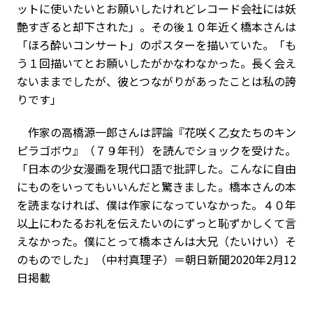
ットに使いたいとお願いしたけれどレコード会社には妖
艶すぎると却下された」。その後１０年近く橋本さんは
「ほろ酔いコンサート」のポスターを描いていた。「も
う１回描いてとお願いしたがかなわなかった。長く会え
ないままでしたが、彼とつながりがあったことは私の誇
りです」
作家の高橋源一郎さんは評論『花咲く乙女たちのキン
ピラゴボウ』（７９年刊）を読んでショックを受けた。
「日本の少女漫画を現代口語で批評した。こんなに自由
にものをいってもいいんだと驚きました。橋本さんの本
を読まなければ、僕は作家になっていなかった。４０年
以上にわたるお礼を伝えたいのにずっと恥ずかしくて言
えなかった。僕にとって橋本さんは大兄（たいけい）そ
のものでした」（中村真理子）
＝朝日新聞2020年2月12
日掲載