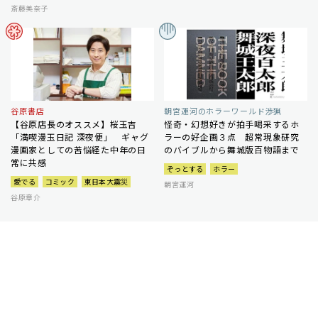
斎藤美奈子
谷原書店
朝宮運河のホラーワールド渉猟
【谷原店長のオススメ】桜玉吉
怪奇・幻想好きが拍手喝采するホ
「満喫漫玉日記 深夜便」 ギャグ
ラーの好企画３点 超常現象研究
漫画家としての苦悩経た中年の日
のバイブルから舞城版百物語まで
常に共感
ぞっとする
ホラー
愛でる
コミック
東日本大震災
朝宮運河
谷原章介