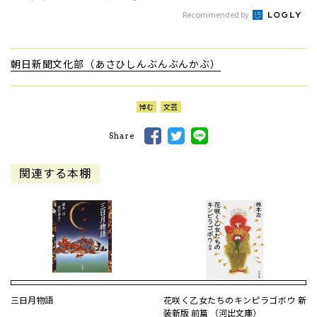
Recommended by
朝日新聞文化部（あさひしんぶんぶんかぶ）
悼む
文芸
Share
関連する本棚
三日月物語
花咲く乙女たちのキンピラゴボウ 新
装新版 前篇 （河出文庫）