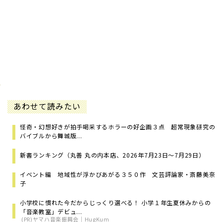
あわせて読みたい
怪奇・幻想好きが拍手喝采するホラーの好企画３点 超常現象研究の
バイブルから舞城版...
新書ランキング（丸善 丸の内本店、2026年7月23日～7月29日）
イベント編 地域性が浮かびあがる３５０作 文芸評論家・斎藤美奈
子
小学校に慣れた今だからじっくり選べる！ 小学１年生夏休みからの
「音楽教室」デビュ...
(PR)ヤマハ音楽振興会｜HugKum