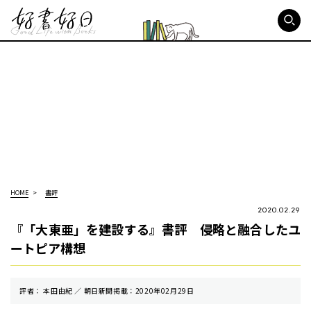
好書好日
HOME
書評
2020.02.29
『「大東亜」を建設する』書評 侵略と融合したユ
ートピア構想
評者： 本田由紀 ／ 朝⽇新聞掲載：2020年02月29日