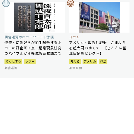
朝宮運河のホラーワールド渉猟
コラム
怪奇・幻想好きが拍手喝采するホ
アメリカ・政治と戦争 さまよえ
ラーの好企画３点 超常現象研究
る超大国のゆくえ 【じんぶん堂
のバイブルから舞城版百物語まで
注目記事セレクト】
ぞっとする
ホラー
考える
アメリカ
政治
朝宮運河
加賀直樹