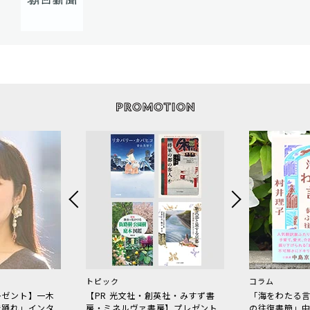
トピック
コラム
レゼント】一木
【PR 光文社・創英社・みすず書
「海をわたる
で踊れ」インタ
房・ミネルヴァ書房】プレゼント
の往復書簡」