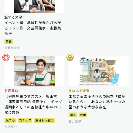
旅する文学
イベント編 地域性が浮かびあが
る３５０作 文芸評論家・斎藤美
奈子
文芸
斎藤美奈子
谷原書店
えほん新定番
【谷原店長のオススメ】桜玉吉
まなつ＆まふゆさんの絵本「君が
「満喫漫玉日記 深夜便」 ギャグ
いるから」 あなたも私も一つの
漫画家としての苦悩経た中年の日
星のような大切な存在
常に共感
贈る
絵本
愛でる
コミック
東日本大震災
石井広子
谷原章介