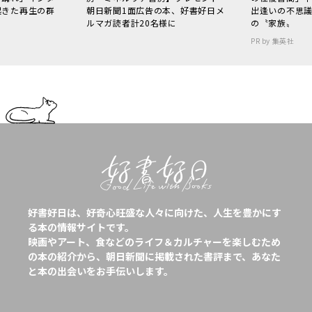
起きた再生の群
朝日新聞1面広告の本、好書好日メ
出逢いの不思
ルマガ読者計20名様に
の〝家族〟
PR by 集英社
好書好日は、好奇心旺盛な人々に向けた、人生を豊かにす
る本の情報サイトです。
映画やアート、食などのライフ＆カルチャーを楽しむため
の本の紹介から、朝日新聞に掲載された書評まで、あなた
と本の出会いをお手伝いします。