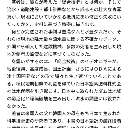
著者は、彼らが考えた「総合技術」とは何か、そして
治水・道路建設・都市計画などから成るその壮大な青写
真が、現地においていかなる抵抗にあい修正や失敗にい
たったかを、史料に基づき緻密に描き出す。
何とか完遂された事例は豊満ダムと水豊ダムだが、そ
れらは現地の降水量や流水量に関する不確かなデータ、
外国から輸入した建設機械、多数の死者を生み出した現
地労働者の酷使などに基づくものだった。
身震いがするのは、「総合技術」のイデオロギーが、
戦後復興、高度成長、国土計画、さらにはＯＤＡによる
途上国開発などの形で脈々と生き延びていることであ
る。植民地期朝鮮で利益を得ていた日本窒素肥料株式会
社は水俣病を引き起こす。日本中に造られたダムは地域
の窮乏化と環境破壊を生み出し、洪水の調整には役立た
なかった。
著者は米国人の父と韓国人の母をもち日本で生まれた
科学技術史の研究者であり、本書の日本語訳の最終段階