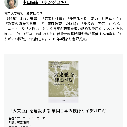
本田由紀（ホンダユキ）
東京大学教授（教育社会学）
1964年生まれ。著書に『若者と仕事』『多元化する「能力」と日本社会』
『教育の職業的意義』『「家庭教育」の隘路』『学校の「空気」』など。
「ニート」や「人間力」という言葉が若者を追い詰める作用をもつことを批
判し、「やりがい」の名のもとに低賃金の長時間労働が蔓延する構造を「や
りがいの搾取」と指摘した。2019年4月より書評委員。
「大東亜」を建設する 帝国日本の技術とイデオロギー
著者：アーロン・Ｓ．モーア
監訳：塚原 東吾
出版社：人文書院